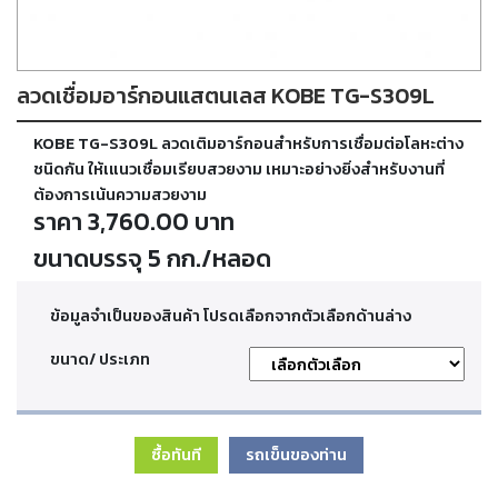
ตัด
เผา
แก๊ส
ลวดเชื่อมอาร์กอนแสตนเลส KOBE TG-S309L
ท่อ
KOBE TG-S309L ลวดเติมอาร์กอนสำหรับการเชื่อมต่อโลหะต่าง
บรรจุ
ก๊าซ
ชนิดกัน ให้เแนวเชื่อมเรียบสวยงาม เหมาะอย่างยิ่งสำหรับงานที่
และ
ต้องการเน้นความสวยงาม
วาล์ว
ราคา 3,760.00 บาท
ขนาดบรรจุ 5 กก./หลอด
เครื่อง
เชื่อม
และ
ข้อมูลจำเป็นของสินค้า โปรดเลือกจากตัวเลือกด้านล่าง
เครื่อง
ตัด
ขนาด/ ประเภท
พลา
สม่า
ซื้อทันที
รถเข็นของท่าน
อะไหล่
สิ้น
เปลือง