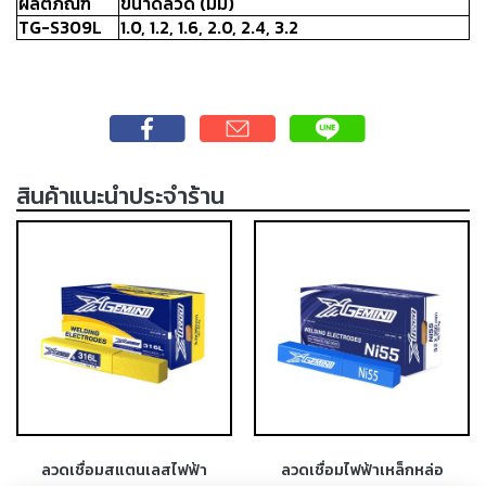
ผลิตภัณฑ์
ขนาดลวด
(
มม
)
-
TG-S309L
1.0, 1.2, 1.6, 2.0, 2.4, 3.2
เชื่อม
ฟ
ลัก
ซ์
คอ
ลล์
(FCW)
สินค้าแนะนำประจำร้าน
-
เชื่อม
ซับ
เม
อร์ก
(SAW)
-
เชื่อม
แก๊ส
(Brazing)
ลวดเชื่อมสแตนเลสไฟฟ้า
ลวดเชื่อมไฟฟ้าเหล็กหล่อ