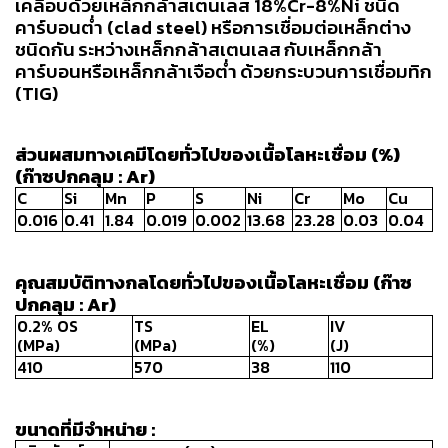
เคลือบด้วยเหล็กกล้าสเตนเลส
18%Cr-8%Ni
ชนิด
เชื่อม
คาร์บอนต่ำ
(clad steel)
หรือการเชื่อมต่อเหล็กต่าง
เชื่อม
ชนิดกัน
ระหว่างเหล็กกล้าสเตนเลส
กับเหล็กกล้า
เหล็ก
คาร์บอนหรือเหล็กกล้าเจือต่ำ
ด้วยกระบวนการเชื่อมทิก
(
TIG)
-
เชื่อม
ส่วนผสมทางเคมีโดยทั่วไปของเนื้อโลหะเชื่อม
(%)
ไฟฟ้า
(
ก๊าซปกคลุม
: Ar)
(MMA)
C
Si
Mn
P
S
Ni
Cr
Mo
Cu
-
0.016
0.41
1.84
0.019
0.002
13.68
23.28
0.03
0.04
เชื่อม
อาร์กอน
คุณสมบัติทางกลโดยทั่วไปของเนื้อโลหะเชื่อม
(
ก๊าซ
(TIG)
ปกคลุม
: Ar)
0.2% OS
TS
EL
IV
-
(MPa)
(MPa)
(%)
(J)
เชื่อม
410
570
38
110
ซี
โอทู
(MIG)
ขนาดที่มีจำหน่าย
: