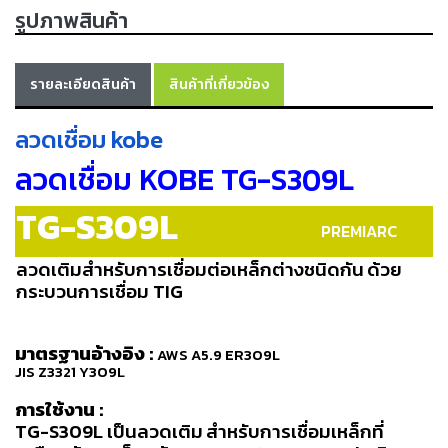
รูปภาพสินค้า
เครื่อง
ตัด
พลา
สม่า
รายละเอียดสินค้า
สินค้าที่เกี่ยวข้อง
เครื่อง
เชื่อม
ลวดเชื่อม kobe
วัสดุ
ลวดเชื่อม KOBE TG-S309L
อุปกรณ์
เคมีภัณฑ์
TG-S309L
สำหรับ
PREMIARC
งาน
เชื่อม
ลวดเติมสำหรับการเชื่อมต่อเหล็กต่างชนิดกัน
ด้วย
กระบวนการเชื่อม
TIG
เครื่อง
มือ
มาตรฐานอ้างอิง
:
AWS A5.9 ER309L
ช่าง
JIS Z3321 Y309L
กลุ่ม
การใช้งาน
:
ลวด
TG-S309L
เป็นลวดเติม
สำหรับการเชื่อมเหล็กที่