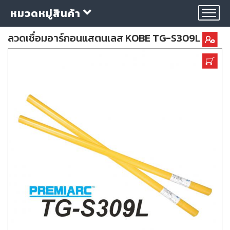
หมวดหมู่สินค้า
ลวดเชื่อมอาร์กอนแสตนเลส KOBE TG-S309L
กลุ่ม
ลวด
เชื่อม
ใบ
ตัด
ใบ
เจียร
อุปกรณ์
เชื่อม