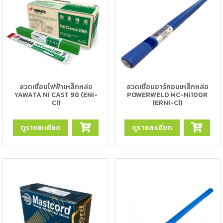
เชื่อม
ส
แตน
เลส
-
เชื่อม
ลวดเชื่อมไฟฟ้าเหล็กหล่อ
ลวดเชื่อมอาร์กอนเหล็กหล่อ
ไฟฟ้า
YAWATA NI CAST 98 (ENi-
POWERWELD MC-Ni100R
(MMA)
CI)
(ERNi-Cl)
-
ดูรายละเอียด
ดูรายละเอียด
เชื่อม
อาร์กอน
(TIG)
-
เชื่อม
ซี
โอทู
(MIG)