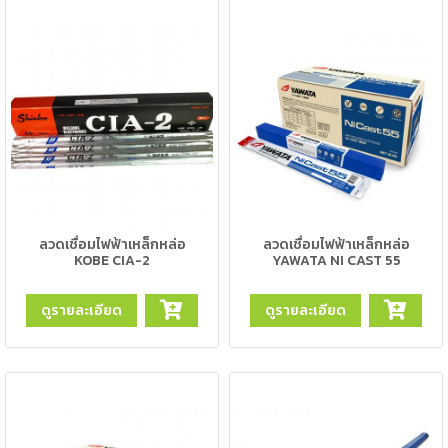
-
เชื่อม
ฟ
ลัก
ซ์
คอ
ลล์
(FCW)
-
เชื่อม
ลวดเชื่อมไฟฟ้าเหล็กหล่อ
ลวดเชื่อมไฟฟ้าเหล็กหล่อ
ซับ
KOBE CIA-2
YAWATA NI CAST 55
เม
อร์ก
ดูรายละเอียด
ดูรายละเอียด
(SAW)
-
เชื่อม
แก๊ส
(Brazing)