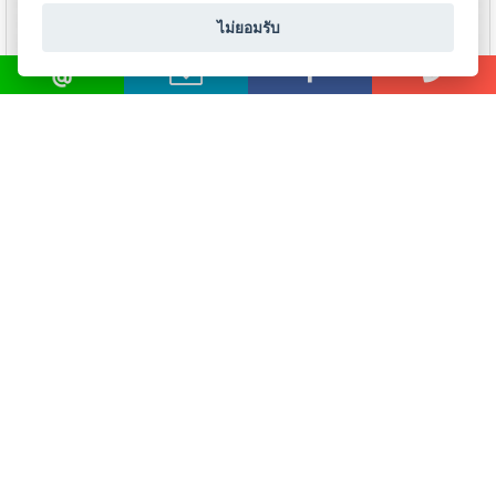
เนียม
ไม่ยอมรับ
-
ลวดเชื่อมไฟฟ้าเหล็กหล่อ
ลวดเชื่อมไฟฟ้าเหล็กหล่อ
POWERWELD
POWERWELD
เชื่อม
CASTARC100N
CASTARC150N
ไฟฟ้า
(MMA)
ดูรายละเอียด
ดูรายละเอียด
-
เชื่อม
อาร์กอน
(TIG)
-
เชื่อม
ซี
โอทู
(MIG)
-
เชื่อม