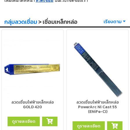
เพิ่มเติมได้ที่หน้า
ลวดเชื่อม
บนเว็บไซต์ของเรา
เครื่อง
ตัด
พลา
สม่า
กลุ่มลวดเชื่อม
> เชื่อมเหล็กหล่อ
เรียงตาม
เครื่อง
เชื่อม
วัสดุ
อุปกรณ์
เคมีภัณฑ์
สำหรับ
งาน
เชื่อม
เครื่อง
มือ
ลวดเชื่อมไฟฟ้าเหล็กหล่อ
ลวดเชื่อมไฟฟ้าเหล็กหล่อ
ช่าง
GOLD 420
PowerArc Ni Cast 55
(ENiFe-CI)
กลุ่ม
ดูรายละเอียด
ลวด
ดูรายละเอียด