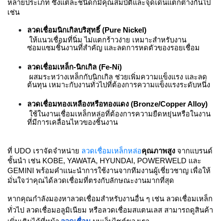
ตัด
หลายประเภท ซึ่งแต่ละชนิดก็มีคุณสมบัติและจุดเด่นแตกต่างกันไป 
เผา
เช่น
แก๊ส
ลวดเชื่อมนิกเกิลบริสุทธิ์ (Pure Nickel)
 ให้แนวเชื่อมที่นิ่ม ไม่แตกร้าวง่าย เหมาะสำหรับงาน
ซ่อมแซมชิ้นงานที่สำคัญ และลดการหดตัวของรอยเชื่อม
ท่อ
บรรจุ
ลวดเชื่อมเหล็ก-นิกเกิล (Fe-Ni)
ก๊าซ
 ผสมระหว่างเหล็กกับนิกเกิล ช่วยเพิ่มความแข็งแรง และลด
และ
ต้นทุน เหมาะกับงานทั่วไปที่ต้องการความแข็งแรงระดับหนึ่ง
วาล์ว
ลวดเชื่อมทองเหลืองหรือทองแดง (Bronze/Copper Alloy)
 ใช้ในงานเชื่อมเหล็กหล่อที่ต้องการความยืดหยุ่นหรือในงาน
เครื่อง
ที่มีการเคลื่อนไหวของชิ้นงาน
เชื่อม
และ
เครื่อง
ที่ UDO เราจัดจำหน่าย 
ลวดเชื่อมเหล็กหล่อ
คุณภาพสูง
 จากแบรนด์
ตัด
ชั้นนำ เช่น KOBE, YAWATA, HYUNDAI, POWERWELD และ 
พลา
GEMINI พร้อมคำแนะนำการใช้งานจากทีมงานผู้เชี่ยวชาญ เพื่อให้
สม่า
มั่นใจว่าคุณได้ลวดเชื่อมที่ตรงกับลักษณะงานมากที่สุด
หากคุณกำลังมองหาลวดเชื่อมสำหรับงานอื่น ๆ เช่น ลวดเชื่อมเหล็ก
อะไหล่
ทั่วไป ลวดเชื่อมอลูมิเนียม หรือลวดเชื่อมสแตนเลส สามารถดูสินค้า
สิ้น
เปลือง