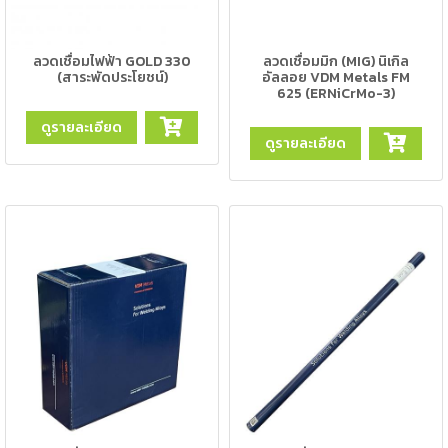
ตัด
เผา
แก๊ส
ลวดเชื่อมไฟฟ้า GOLD 330
ลวดเชื่อมมิก (MIG) นิเกิล
(สาระพัดประโยชน์)
อัลลอย VDM Metals FM
625 (ERNiCrMo-3)
ท่อ
ดูรายละเอียด
บรรจุ
ดูรายละเอียด
ก๊าซ
และ
วาล์ว
เครื่อง
เชื่อม
และ
เครื่อง
ตัด
พลา
สม่า
อะไหล่
สิ้น
เปลือง