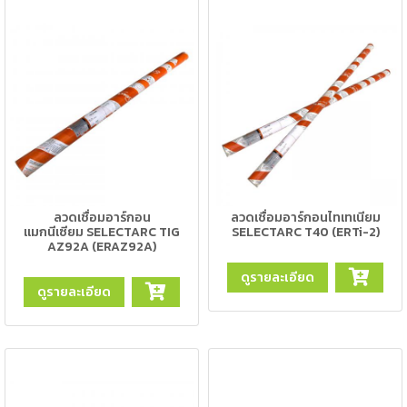
เชื่อม
ส
แตน
เลส
-
เชื่อม
ไฟฟ้า
(MMA)
ลวดเชื่อมอาร์กอน
ลวดเชื่อมอาร์กอนไทเทเนียม
-
แมกนีเซียม SELECTARC TIG
SELECTARC T40 (ERTi-2)
เชื่อม
AZ92A (ERAZ92A)
อาร์กอน
ดูรายละเอียด
(TIG)
ดูรายละเอียด
-
เชื่อม
ซี
โอทู
(MIG)