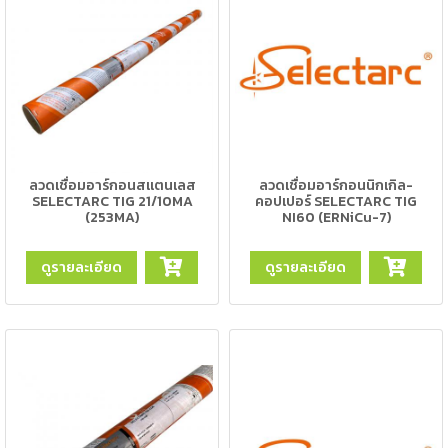
-
เชื่อม
ฟ
ลัก
ซ์
คอ
ลล์
ลวดเชื่อมอาร์กอนสแตนเลส
ลวดเชื่อมอาร์กอนนิกเกิล-
(FCW)
SELECTARC TIG 21/10MA
คอปเปอร์ SELECTARC TIG
(253MA)
NI60 (ERNiCu-7)
-
เชื่อม
ดูรายละเอียด
ดูรายละเอียด
ซับ
เม
อร์ก
(SAW)
เชื่อ
มอ
ลู
มิ