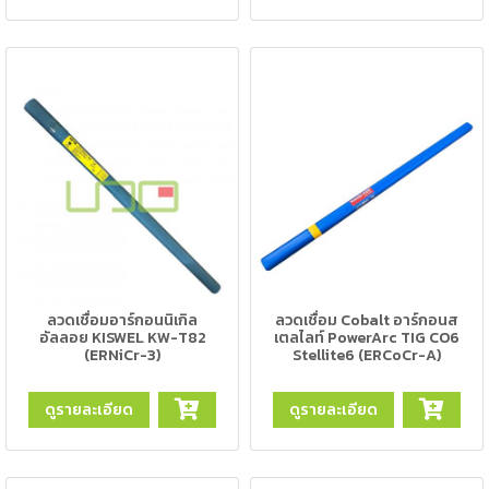
-
เชื่อม
ฟ
ลัก
ซ์
คอ
ลล์
(FCW)
-
เชื่อม
ซับ
เม
ลวดเชื่อมอาร์กอนนิเกิล
ลวดเชื่อม Cobalt อาร์กอนส
อร์ก
อัลลอย KISWEL KW-T82
เตลไลท์ PowerArc TIG CO6
(SAW)
(ERNiCr-3)
Stellite6 (ERCoCr-A)
-
ดูรายละเอียด
ดูรายละเอียด
เชื่อม
แก๊ส
(Brazing)