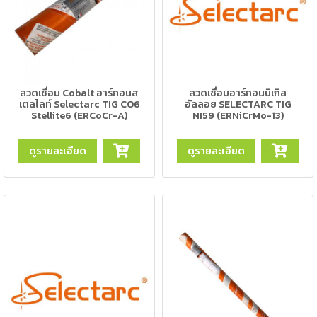
เนียม
-
เชื่อม
ไฟฟ้า
(MMA)
ลวดเชื่อม Cobalt อาร์กอนส
ลวดเชื่อมอาร์กอนนิเกิล
เตลไลท์ Selectarc TIG CO6
อัลลอย SELECTARC TIG
Stellite6 (ERCoCr-A)
NI59 (ERNiCrMo-13)
-
เชื่อม
ดูรายละเอียด
ดูรายละเอียด
อาร์กอน
(TIG)
-
เชื่อม
ซี
โอทู
(MIG)
-
เชื่อม