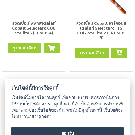
แก๊ส
(Brazing)
เชื่อม
ลวดเชื่อมไฟฟ้าสเตลไลท์
ลวดเชื่อม Cobalt อาร์กอนส
Cobalt Selectarc CO6
เตลไลท์ Selectarc TIG
เหล็ก
Stellite6 (ECoCr-A)
CO12 Stellite12 (ERCoCr-
หล่อ
B)
ดูรายละเอียด
-
ดูรายละเอียด
เชื่อม
ไฟฟ้า
(MMA)
-
เว็บไซต์นี้มีการใช้คุกกี้
เชื่อม
อาร์กอน
เว็บไซต์นี้มีการใช้งานคุกกี้ เพื่อช่วยเพิ่มประสิทธิภาพในการ
(TIG)
ใช้งานเว็บไซต์ของเรา คุกกี้เหล่านี้จำเป็นสำหรับการทำงานที่
เหมาะสมของเว็บไซต์ของฉัน หากไม่มีคุกกี้เหล่านี้ เว็บไซต์จะ
-
ไม่ทำงานอย่างถูกต้อง
เชื่อม
ซี
ยอมรับ
โอทู