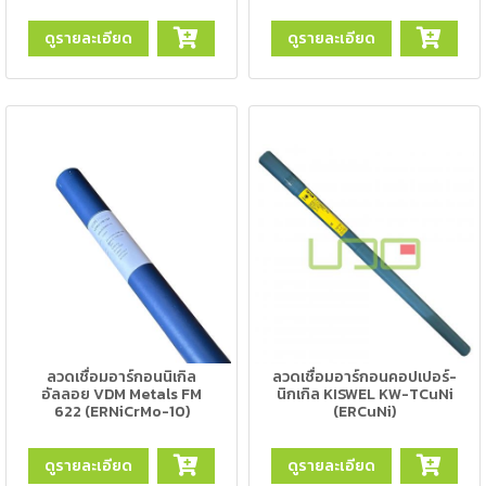
เชื่อม
ดูรายละเอียด
ดูรายละเอียด
เชื่อม
เหล็ก
-
เชื่อม
ไฟฟ้า
(MMA)
-
เชื่อม
อาร์กอน
(TIG)
-
ลวดเชื่อมอาร์กอนนิเกิล
ลวดเชื่อมอาร์กอนคอปเปอร์-
เชื่อม
อัลลอย VDM Metals FM
นิกเกิล KISWEL KW-TCuNi
ซี
622 (ERNiCrMo-10)
(ERCuNi)
โอทู
(MIG)
ดูรายละเอียด
ดูรายละเอียด