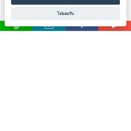
(MIG)
ลวดเชื่อม Cobalt อาร์กอนส
ลวดเชื่อมอาร์กอน
ไม่ยอมรับ
เตลไลท์ Selectarc TIG
Hastalloy C-22 HYUNDAI
เชื่อม
CO21 Stellite21 (ERCoCr-
SMT-22 (ERNiCrMo-10)
ตัด
E)
เซาะ
ดูรายละเอียด
ร่อง
ดูรายละเอียด
-
เชื่อม
ไฟฟ้า
(MMA)
โหลดเพิ่มเติม
เชื่อม
วัสดุ
เกรด
พิเศษ
© 2018 UDO WELDING. All rights
ข้อตกลงและเงื่อนไข
|
นโนบายเกี่ยวกับสินค้าที่มีเงื่อนไขในกาาร
-
จำหน่าย
|
นโยบายความเป็นส่วนตัว
เชื่อม
All Product
ไฟฟ้า