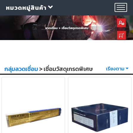
หมวดหมู่สินค้า
กลุ่ม
กลุ่มลวดเชื่อม
> เชื่อมวัสดุเกรดพิเศษ
ลวด
เรียงตาม
เชื่อม
ใบ
ตัด
ใบ
เจียร
อุปกรณ์
เชื่อม