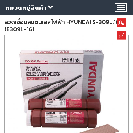
หมวดหมู่สินค้า
ลวดเชื่อมสแตนเลสไฟฟ้า HYUNDAI S-309L.16
(E309L-16)
กลุ่ม
ลวด
เชื่อม
ใบ
ตัด
ใบ
เจียร
อุปกรณ์
เชื่อม