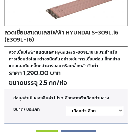
ตัด
เผา
แก๊ส
ลวดเชื่อมสแตนเลสไฟฟ้า HYUNDAI S-309L.16
ท่อ
บรรจุ
(E309L-16)
ก๊าซ
และ
ลวดเชื่อมไฟฟ้าสแตนเลส Hyundai S-309L.16 เหมาะสำหรับ
วาล์ว
การเชื่อมต่อโลหะต่างชนิดกัน อย่างเช่น การเชื่อมต่อเหล็กกล้าส
แตนเลสกับเหล็กกล้าคาร์บอน หรือเหล็กกล้าเจือต่ำ
ราคา 1,290.00 บาท
เครื่อง
เชื่อม
ขนาดบรรจุ 2.5 กก/ห่อ
และ
เครื่อง
ตัด
ข้อมูลจำเป็นของสินค้า โปรดเลือกจากตัวเลือกด้านล่าง
พลา
สม่า
ขนาด/ ประเภท
อะไหล่
สิ้น
เปลือง