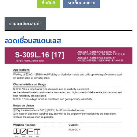
ซื้อทันที
รถเข็นของท่าน
เครื่อง
ตัด
พลา
สม่า
รายละเอียดสินค้า
เครื่อง
เชื่อม
ลวดเชื่อมสแตนเลส
วัสดุ
อุปกรณ์
เคมีภัณฑ์
สำหรับ
งาน
เชื่อม
เครื่อง
มือ
ช่าง
กลุ่ม
ลวด