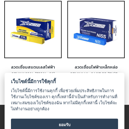
-
เชื่อม
ฟ
ลัก
ซ์
คอ
ลล์
(FCW)
-
เชื่อม
ลวดเชื่อมสแตนเลสไฟฟ้า
ลวดเชื่อมไฟฟ้าเหล็กหล่อ
ซับ
GEMINI 316L (E316L-16)
GEMINI NI-CAST 55 (ENiFe-
เม
CI)
เว็บไซต์นี้มีการใช้คุกกี้
อร์ก
เว็บไซต์นี้มีการใช้งานคุกกี้ เพื่อช่วยเพิ่มประสิทธิภาพในการ
(SAW)
ใช้งานเว็บไซต์ของเรา คุกกี้เหล่านี้จำเป็นสำหรับการทำงานที่
เหมาะสมของเว็บไซต์ของฉัน หากไม่มีคุกกี้เหล่านี้ เว็บไซต์จะ
-
ไม่ทำงานอย่างถูกต้อง
เชื่อม
© 2018 UDO WELDING. All rights
แก๊ส
(Brazing)
ข้อตกลงและเงื่อนไข
|
นโนบายเกี่ยวกับสินค้าที่มีเงื่อนไขในกาาร
ยอมรับ