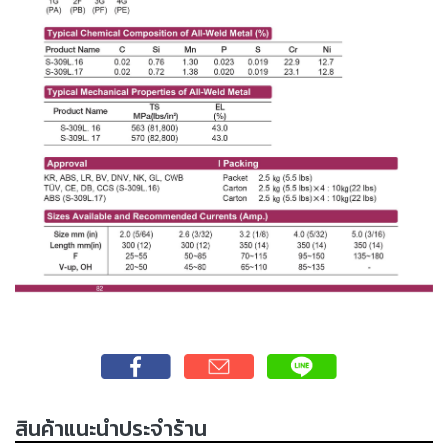
เชื่อม
เชื่อม
เหล็ก
-
เชื่อม
ไฟฟ้า
(MMA)
-
เชื่อม
อาร์กอน
(TIG)
-
เชื่อม
ซี
โอทู
(MIG)
สินค้าแนะนำประจำร้าน