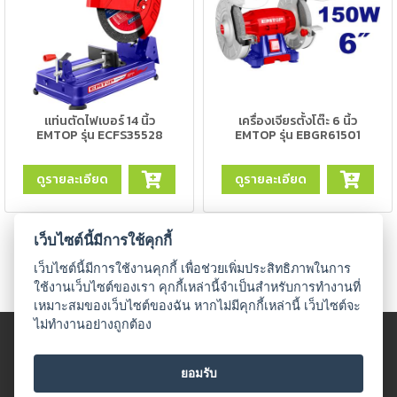
เชื่อม
เชื่อม
เหล็ก
-
เชื่อม
แท่นตัดไฟเบอร์ 14 นิ้ว
เครื่องเจียรตั้งโต๊ะ 6 นิ้ว
EMTOP รุ่น ECFS35528
EMTOP รุ่น EBGR61501
ไฟฟ้า
(MMA)
ดูรายละเอียด
ดูรายละเอียด
-
เชื่อม
อาร์กอน
เว็บไซต์นี้มีการใช้คุกกี้
(TIG)
เว็บไซต์นี้มีการใช้งานคุกกี้ เพื่อช่วยเพิ่มประสิทธิภาพในการ
ใช้งานเว็บไซต์ของเรา คุกกี้เหล่านี้จำเป็นสำหรับการทำงานที่
-
เหมาะสมของเว็บไซต์ของฉัน หากไม่มีคุกกี้เหล่านี้ เว็บไซต์จะ
เชื่อม
ไม่ทำงานอย่างถูกต้อง
ซี
© 2018 UDO WELDING. All rights
โอทู
ข้อตกลงและเงื่อนไข
|
นโนบายเกี่ยวกับสินค้าที่มีเงื่อนไขในกาาร
(MIG)
ยอมรับ
จำหน่าย
|
นโยบายความเป็นส่วนตัว