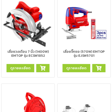
เครื่อง
ตัด
พลา
สม่า
เครื่อง
เชื่อม
วัสดุ
อุปกรณ์
เคมีภัณฑ์
เลื่อยวงเดือน 7 นิ้ว (1400W)
เลื่อยจิ๊กซอ (570W) EMTOP
สำหรับ
EMTOP รุ่น ECSW1852
รุ่น EJSW5701
งาน
เชื่อม
ดูรายละเอียด
ดูรายละเอียด
เครื่อง
มือ
ช่าง
กลุ่ม
ลวด