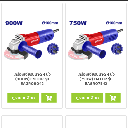
ตัด
เผา
แก๊ส
ท่อ
บรรจุ
ก๊าซ
และ
วาล์ว
เครื่อง
เครื่องเจียรขนาด 4 นิ้ว
เครื่องเจียรขนาด 4 นิ้ว
เชื่อม
(900W) EMTOP รุ่น
(750W) EMTOP รุ่น
และ
EAGR09042
EAGR07542
เครื่อง
ตัด
พลา
ดูรายละเอียด
ดูรายละเอียด
สม่า
อะไหล่
สิ้น
เปลือง