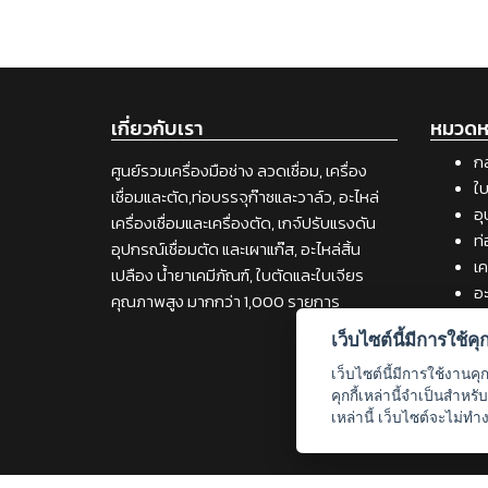
เกี่ยวกับเรา
หมวดหม
กล
ศูนย์รวมเครื่องมือช่าง ลวดเชื่อม, เครื่อง
ใบ
เชื่อมและตัด,ท่อบรรจุก๊าซและวาล์ว, อะไหล่
อุ
เครื่องเชื่อมและเครื่องตัด, เกจ์ปรับแรงดัน
ท่
อุปกรณ์เชื่อมตัด และเผาแก๊ส, อะไหล่สิ้น
เค
เปลือง น้ำยาเคมีภัณฑ์, ใบตัดและใบเจียร
อะ
คุณภาพสูง มากกว่า 1,000 รายการ
เค
เว็บไซต์นี้มีการใช้คุกก
วั
เช
เว็บไซต์นี้มีการใช้งานคุ
เค
คุกกี้เหล่านี้จำเป็นสำห
เหล่านี้ เว็บไซต์จะไม่ทำ