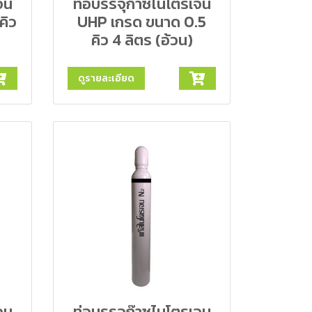
จน
ท่อบรรจุก๊าซไนโตรเจน
คิว
UHP เกรด ขนาด 0.5
คิว 4 ลิตร (อ้วน)
ดูรายละเอียด
จน
ท่อบรรจุก๊าซไนโตรเจน