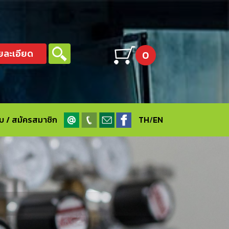
ยละเอียด
0
ะบบ / สมัครสมาชิก
TH
/
EN