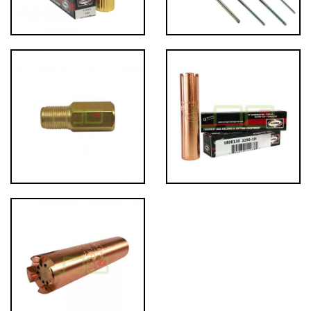
เชื่อม
เชื่อม
เหล็ก
-
เชื่อม
ไฟฟ้า
(MMA)
-
เชื่อม
อาร์กอน
(TIG)
-
เชื่อม
ซี
โอทู
(MIG)