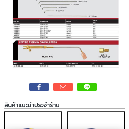
-
เชื่อม
ฟ
ลัก
ซ์
คอ
ลล์
(FCW)
-
เชื่อม
ซับ
เม
อร์ก
(SAW)
สินค้าแนะนำประจำร้าน
เชื่อ
มอ
ลู
มิ