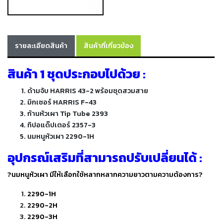
-
เชื่อม
ฟ
ลัก
รายละเอียดสินค้า
สินค้าที่เกี่ยวข้อง
ซ์
คอ
สินค้า 1 ชุดประกอบไปด้วย :
ลล์
(FCW)
ด้ามจับ HARRIS 43-2 พร้อมชุดสวมสาย
มิกเซอร์ HARRIS F-43
-
ก้านหัวเผา Tip Tube 2393
เชื่อม
ซับ
ทิปอแด๊ปเตอร์ 2357-3
เม
นมหนูหัวเผา 2290-1H
อร์ก
อุปกรณ์เสริมที่สามารถปรับเปลี่ยนได้ :
(SAW)
?นมหนูหัวเผา มีให้เลือกใช้หลากหลากความยาวตามความต้องการ?
-
เชื่อม
2290-1H
แก๊ส
2290-2H
(Brazing)
2290-3H