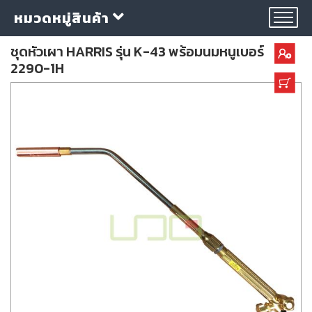
หมวดหมู่สินค้า
ชุดหัวเผา HARRIS รุ่น K-43 พร้อมนมหนูเบอร์
2290-1H
กลุ่ม
ลวด
เชื่อม
ใบ
ตัด
ใบ
เจียร
อุปกรณ์
เชื่อม