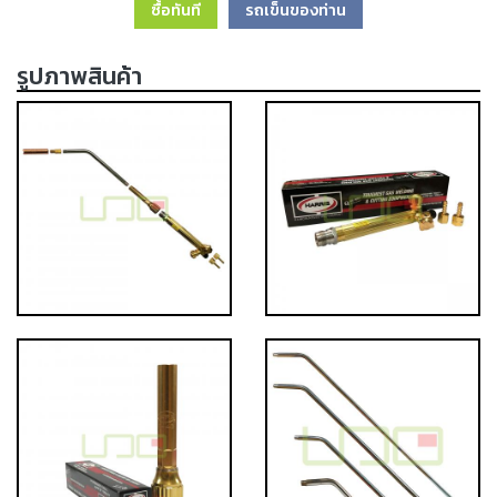
ซื้อทันที
รถเข็นของท่าน
เครื่อง
ตัด
พลา
รูปภาพสินค้า
สม่า
เครื่อง
เชื่อม
วัสดุ
อุปกรณ์
เคมีภัณฑ์
สำหรับ
งาน
เชื่อม
เครื่อง
มือ
ช่าง
กลุ่ม
ลวด