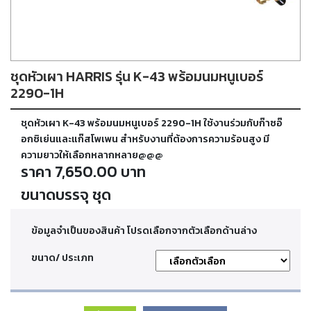
ตัด
เผา
แก๊ส
ชุดหัวเผา HARRIS รุ่น K-43 พร้อมนมหนูเบอร์
ท่อ
บรรจุ
2290-1H
ก๊าซ
และ
ชุดหัวเผา K-43 พร้อมนมหนูเบอร์ 2290-1H ใช้งานร่วมกับก๊าซอ๊
วาล์ว
อกซิเย่นและแก๊สโพเพน สำหรับงานที่ต้องการความร้อนสูง มี
ความยาวให้เลือกหลากหลาย@@@
ราคา 7,650.00 บาท
เครื่อง
เชื่อม
ขนาดบรรจุ ชุด
และ
เครื่อง
ตัด
ข้อมูลจำเป็นของสินค้า โปรดเลือกจากตัวเลือกด้านล่าง
พลา
สม่า
ขนาด/ ประเภท
อะไหล่
สิ้น
เปลือง