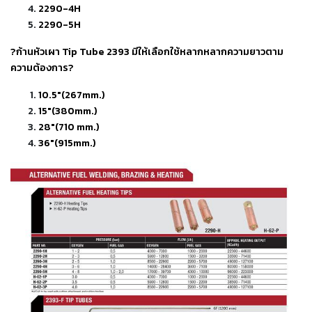
2290-4H
เชื่อม
2290-5H
ส
แตน
?ก้านหัวเผา Tip Tube 2393 มีให้เลือกใช้หลากหลากความยาวตาม
เลส
ความต้องการ?
-
10.5"(267mm.)
เชื่อม
15"(380mm.)
ไฟฟ้า
28"(710 mm.)
(MMA)
36"(915mm.)
-
เชื่อม
อาร์กอน
(TIG)
-
เชื่อม
ซี
โอทู
(MIG)