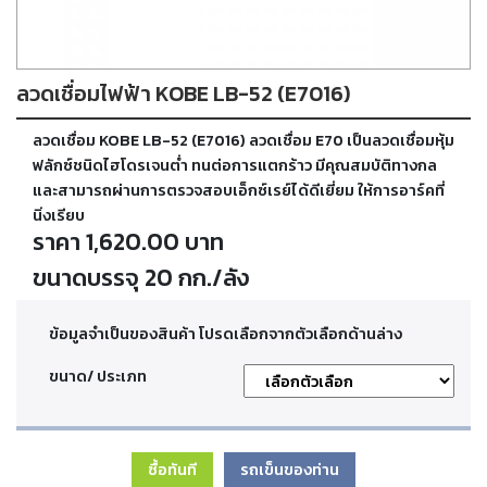
ตัด
เผา
แก๊ส
ลวดเชื่อมไฟฟ้า KOBE LB-52 (E7016)
ท่อ
ลวดเชื่อม KOBE LB-52 (E7016) ลวดเชื่อม E70 เป็นลวดเชื่อมหุ้ม
บรรจุ
ก๊าซ
ฟลักซ์ชนิดไฮโดรเจนต่ำ ทนต่อการแตกร้าว มีคุณสมบัติทางกล
และ
และสามารถผ่านการตรวจสอบเอ็กซ์เรย์ได้ดีเยี่ยม ให้การอาร์คที่
วาล์ว
นิ่งเรียบ
ราคา 1,620.00 บาท
เครื่อง
ขนาดบรรจุ 20 กก./ลัง
เชื่อม
และ
เครื่อง
ข้อมูลจำเป็นของสินค้า โปรดเลือกจากตัวเลือกด้านล่าง
ตัด
พลา
ขนาด/ ประเภท
สม่า
อะไหล่
ซื้อทันที
รถเข็นของท่าน
สิ้น
เปลือง