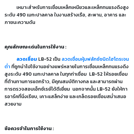
เชื่อม
เหมาะสำหรับการเชื่อมเหล็กเหนียวและเหล็กทนแรงดึงสูง
เชื่อม
ระดับ
490
เมกะปาลคาล ในงานสร้างเรือ
,
สะพาน
,
อาคาร และ
เหล็ก
ภาชนะความดัน
-
เชื่อม
ไฟฟ้า
คุณลักษณะเด่นในการใช้งาน
:
(MMA)
ลวดเชื่อม
LB-52
เป็น
ลวดเชื่อมหุ้มฟลักซ์ชนิดไฮโดรเจน
-
ต่ำ
ที่ถูกนำไปใช้งานอย่างแพร่หลายในการเชื่อมเหล็กทนแรงดึง
เชื่อม
สูงระดับ
490
เมกะปาลคาล ในทุกท่าเชื่อม
LB-52
ให้รอยเชื่อม
อาร์กอน
ที่ต้านทานการแตกร้าว
,
มีคุณสมบัติทางกล และสามารถผ่าน
(TIG)
การตรวจสอบเอ็กซ์เรย์ได้ดีเยี่ยม
นอกจากนั้น
LB-52
ยังให้กา
รอาร์คที่นิ่งเรียบ
,
เคาะแสล็กง่าย และเกล็ดรอยเชื่อมสม่ำเสมอ
-
สวยงาม
เชื่อม
ซี
โอทู
(MIG)
ข้อควรจำในการใช้งาน
: