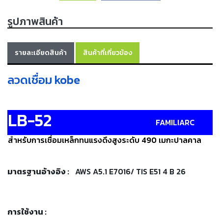
เครื่อง
ตัด
รูปภาพสินค้า
พลา
สม่า
เครื่อง
เชื่อม
รายละเอียดสินค้า
สินค้าที่เกี่ยวข้อง
ลวดเชื่อม kobe
วัสดุ
อุปกรณ์
เคมีภัณฑ์
สำหรับ
LB-52
งาน
FAMILIARC
เชื่อม
สำหรับการเชื่อมเหล็กทนแรงดึงสูงระดับ 490 เมกะปาลคาล
เครื่อง
มือ
มาตรฐานอ้างอิง
:
AWS A5.1 E7016/
TIS E51 4 B 26
ช่าง
กลุ่ม
ลวด
การใช้งาน
: