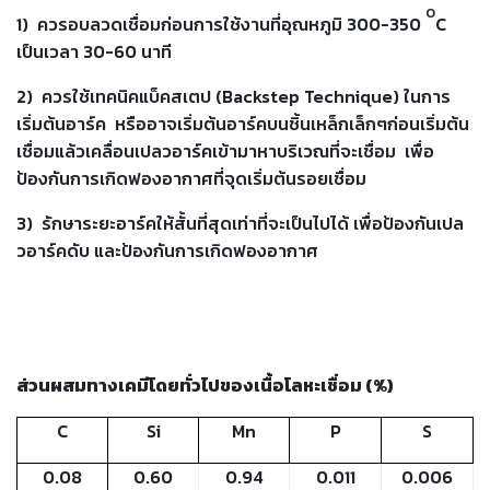
-
O
1)
ควรอบลวดเชื่อมก่อนการใช้งานที่อุณหภูมิ
300-350
C
เชื่อม
เป็นเวลา
30-60
นาที
ฟ
ลัก
2)
ควรใช้เทคนิคแบ็คสเตป
(Backstep Technique)
ในการ
ซ์
เริ่มต้นอาร์ค
หรืออาจเริ่มต้นอาร์คบนชิ้นเหล็กเล็กๆก่อนเริ่มต้น
คอ
เชื่อมแล้วเคลื่อนเปลวอาร์คเข้ามาหาบริเวณที่จะเชื่อม
เพื่อ
ลล์
ป้องกันการเกิดฟองอากาศที่จุดเริ่มต้นรอยเชื่อม
(FCW)
3)
รักษาระยะอาร์คให้สั้นที่สุดเท่าที่จะเป็นไปได้ เพื่อป้องกันเปล
-
วอาร์คดับ และป้องกันการเกิดฟองอากาศ
เชื่อม
ซับ
เม
อร์ก
(SAW)
ส่วนผสมทางเคมีโดยทั่วไปของเนื้อโลหะเชื่อม
(%)
-
เชื่อม
C
Si
Mn
P
S
แก๊ส
(Brazing)
0.08
0.60
0.94
0.011
0.006