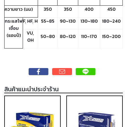
ความยาว
(
มม
)
350
350
400
450
-
เชื่อม
กระแสไฟ
F, HF, H
55~85
90~130
130~180
180~240
ฟ
ลัก
เชื่อม
VU,
ซ์
(แอมป์)
50~80
80~120
110~170
150~200
OH
คอ
ลล์
(FCW)
-
เชื่อม
ซับ
เม
สินค้าแนะนำประจำร้าน
อร์ก
(SAW)
เชื่อ
มอ
ลู
มิ