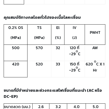
เชื่อม
ส
แตน
คุณสมบัติทางกลโดยทั่วไปของเนื้อโลหะเชื่อม
เลส
0.2% OS
TS
El
IV
-
PWHT
เชื่อม
(MPa)
(MPa)
(%)
(J)
ไฟฟ้า
500
570
32
120
ที่
AW
(MMA)
O
-29
C
-
O
เชื่อม
420
520
33
150
ที่
620
C X 1
O
อาร์กอน
-29
C
Hr
(TIG)
-
ขนาดที่มีจำหน่ายและช่วงกระแสไฟเชื่อมที่แนะนำ
(AC
หรือ
เชื่อม
ซี
DC-EP)
โอทู
(MIG)
ขนาดลวด
(
มม
.)
2.6
3.2
4.0
5.0