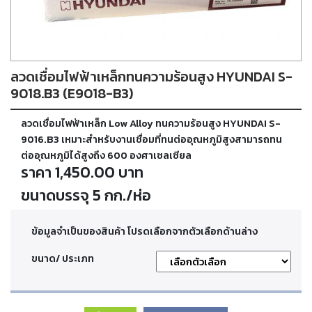
ตัด
เผา
แก๊ส
ลวดเชื่อมไฟฟ้าเหล็กทนความร้อนสูง HYUNDAI S-
ท่อ
บรรจุ
9018.B3 (E9018-B3)
ก๊าซ
และ
ลวดเชื่อมไฟฟ้าเหล็ก Low Alloy ทนความร้อนสูง HYUNDAI S-
วาล์ว
9016.B3 เหมาะสำหรับงานเชื่อมที่ทนต่ออุณหภูมิสูงสามารถทน
ต่ออุณหภูมิได้สูงถึง 600 องศาเซลเซียล
ราคา 1,450.00 บาท
เครื่อง
เชื่อม
ขนาดบรรจุ 5 กก./ห่อ
และ
เครื่อง
ตัด
ข้อมูลจำเป็นของสินค้า โปรดเลือกจากตัวเลือกด้านล่าง
พลา
สม่า
ขนาด/ ประเภท
อะไหล่
สิ้น
เปลือง