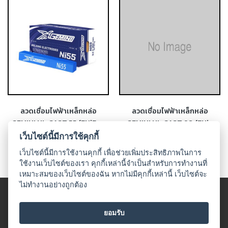
เชื่อม
ส
แตน
เลส
-
เชื่อม
ไฟฟ้า
(MMA)
ลวดเชื่อมไฟฟ้าเหล็กหล่อ
ลวดเชื่อมไฟฟ้าเหล็กหล่อ
-
GEMINI NI-CAST 55 (ENiFe-
GEMINI NI-CAST 98 (ENi-
เชื่อม
CI)
CI)
เว็บไซต์นี้มีการใช้คุกกี้
อาร์กอน
เว็บไซต์นี้มีการใช้งานคุกกี้ เพื่อช่วยเพิ่มประสิทธิภาพในการ
(TIG)
ใช้งานเว็บไซต์ของเรา คุกกี้เหล่านี้จำเป็นสำหรับการทำงานที่
เหมาะสมของเว็บไซต์ของฉัน หากไม่มีคุกกี้เหล่านี้ เว็บไซต์จะ
-
ไม่ทำงานอย่างถูกต้อง
เชื่อม
© 2018 UDO WELDING. All rights
ซี
ข้อตกลงและเงื่อนไข
|
นโนบายเกี่ยวกับสินค้าที่มีเงื่อนไขในกาาร
โอทู
ยอมรับ
จำหน่าย
|
นโยบายความเป็นส่วนตัว
(MIG)