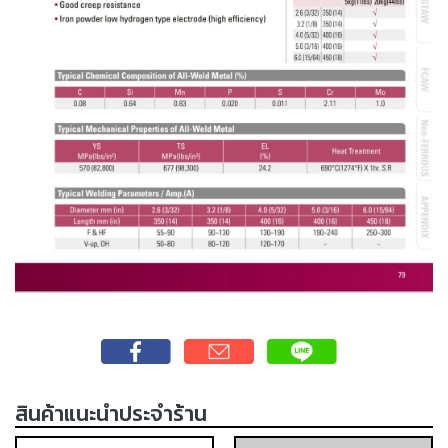
-
เชื่อม
ฟ
ลัก
ซ์
คอ
ลล์
(FCW)
-
เชื่อม
ซับ
เม
อร์ก
(SAW)
-
เชื่อม
แก๊ส
สินค้าแนะนำประจำร้าน
(Brazing)