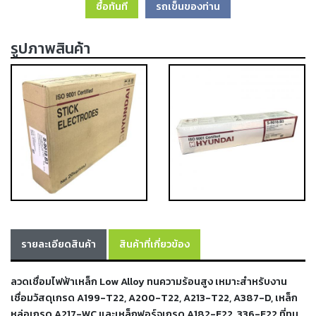
ซื้อทันที
รถเข็นของท่าน
เครื่อง
ตัด
พลา
รูปภาพสินค้า
สม่า
เครื่อง
เชื่อม
วัสดุ
อุปกรณ์
เคมีภัณฑ์
สำหรับ
งาน
เชื่อม
เครื่อง
มือ
รายละเอียดสินค้า
สินค้าที่เกี่ยวข้อง
ช่าง
กลุ่ม
ลวดเชื่อมไฟฟ้าเหล็ก Low Alloy ทนความร้อนสูง เหมาะสำหรับงาน
เชื่อมวัสดุเกรด A199-T22, A200-T22, A213-T22, A387-D, เหล็ก
ลวด
หล่อเกรด A217-WC และเหล็กฟอร์จเกรด A182-F22, 336-F22 ที่ทน