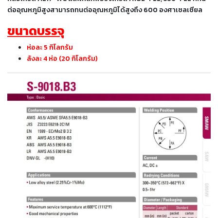
เชื่อม
ต่ออุณหภูมิสูงสามารถทนต่ออุณหภูมิได้สูงถึง 600 องศาเซลเซียล
เชื่อม
ขนาดบรรจุ
เหล็ก
ห่อละ 5 กิโลกรัม
-
ลังละ 4 ห่อ (20 กิโลกรัม)
เชื่อม
ไฟฟ้า
(MMA)
-
เชื่อม
อาร์กอน
(TIG)
-
เชื่อม
ซี
โอทู
(MIG)