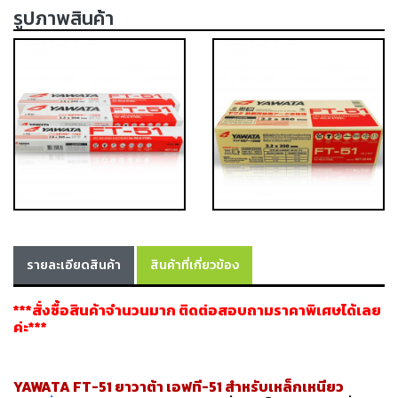
รูปภาพสินค้า
เครื่อง
ตัด
พลา
สม่า
เครื่อง
เชื่อม
วัสดุ
อุปกรณ์
เคมีภัณฑ์
สำหรับ
งาน
เชื่อม
รายละเอียดสินค้า
สินค้าที่เกี่ยวข้อง
เครื่อง
มือ
***สั่งซื้อสินค้าจำนวนมาก ติดต่อสอบถามราคาพิเศษได้เลย
ช่าง
ค่ะ***
กลุ่ม
ลวด
YAWATA FT-51 ยาวาต้า เอฟที-
51
สำหรับเหล็กเหนียว