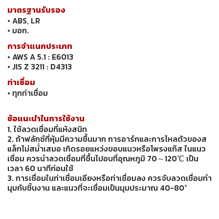
มาตรฐานรับรอง
เชื่อม
•
ABS, LR
ส
• มอก.
แตน
เลส
การจำแนกประเภท
•
AWS A 5
.
1
:
E6013
-
•
JIS Z 3211
:
D4313
เชื่อม
ท่าเชื่อม
ไฟฟ้า
• ทุกท่าเชื่อม
(MMA)
-
ข้อแนะนำในการใช้งาน
เชื่อม
1
. ใช้ลวดเชื่อมที่แห้งสนิท
2
. ถ้าฟลักซ์ที่หุ้มมีความชื้นมาก การอาร์กและการไหลตัวของส
อาร์กอน
แล็กไม่สมํ่าเสมอ เกิดรอยแหว่งขอบแนวหรือโพรงแก๊ส ในแนว
(TIG)
เชื่อม ควรนำลวดเชื่อมที่ชื้นไปอบที่อุณหภูมิ
70
～
120
℃ เป็น
เวลา
60
นาทีก่อนใช้
-
3
. การเชื่อมในท่าเชื่อมเอียงหรือท่าเชื่อมลง ควรจับลวดเชื่อมทำ
เชื่อม
มุมกับชิ้นงาน และแนวที่จะเชื่อมเป็นมุมประมาณ
40
-
80°
ซี
โอทู
(MIG)