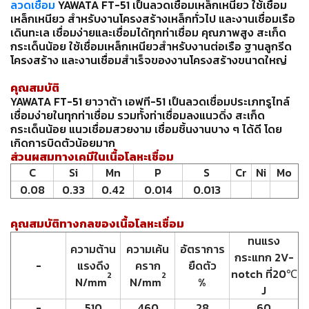
เชื่อม
ลวดเชื่อม
YAWATA FT-51 เป็นลวดเชื่อมเหล็กเหนียว ใช้เชื่อม
เหล็กเหนียว สำหรับงานโครงสร้างเหล็กทั่วไป และงานเชื่อมเรือ
เชื่อม
เดินทะเล เชื่อมง่ายและเชื่อมได้ทุกท่าเชื่อม คุณภาพสูง สะเก็ด
กระเด็นน้อย ใช้เชื่อมเหล็กเหนียวสำหรับงานต่อเรือ ฐานลูกรีด
เหล็ก
โครงสร้าง และงานเชื่อมสำเร็จของงานโครงสร้างขนาดใหญ่
-
คุณสมบัติ
เชื่อม
YAWATA FT-51 ยาวาต้า เอฟที-
51
เป็นลวดเชื่อมประเภทรูไทล์
ไฟฟ้า
เชื่อมง่ายในทุกท่าเชื่อม รวมทั้งท่าเชื่อมลงแนวดิ่ง สะเก็ด
(MMA)
กระเด็นน้อย แนวเชื่อมสวยงาม เชื่อมชิ้นงานบาง ๆ ได้ดี โดย
เกิดการบิดตัวน้อยมาก
-
ส่วนผสมทางเคมีในเนื้อโลหะเชื่อม
เชื่อม
C
Si
Mn
P
S
Cr
Ni
Mo
อาร์กอน
0
.
08
0
.
33
0
.
42
0
.
014
0
.
013
(TIG)
คุณสมบัติทางกลของเนื้อโลหะเชื่อม
-
ทนแรง
เชื่อม
ความต้าน
ความเค้น
อัตราการ
ซี
กระแทก
2V
-
-
แรงดึง
คราก
ยืดตัว
โอทู
notch
ที่
20
℃
2
2
N
/
mm
N
/
mm
%
(MIG)
J
-
510
460
28
60