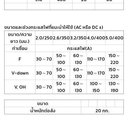
-
เชื่อม
ฟ
ลัก
ขนาดและช่วงกระแสไฟที่แนะนำให้ใช้ (
AC
หรือ
DC ±
)
ซ์
ขนาด/ความ
คอ
2
.
0
/
250
2
.
6
/
350
3
.
2
/
350
4
.
0
/
400
5
.
0
/
400
ลล์
ยาว (มม.)
(FCW)
ท่าเชื่อม
กระแสไฟ(
A
)
50
～
60
～
150
～
F
30
～
70
110
～
170
-
100
130
220
เชื่อม
50
～
60
～
150
～
ซับ
V
-
down
30
～
70
110
～
170
100
130
220
เม
50
～
60
～
100
～
130
～
อร์ก
V, OH
30
～
70
100
130
150
190
(SAW)
-
ขนาด
เชื่อม
น้ำหนักต่อลัง
20
กก.
แก๊ส
(Brazing)