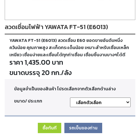
ตัด
เผา
แก๊ส
ลวดเชื่อมไฟฟ้า YAWATA FT-51 (E6013)
ท่อ
YAWATA FT-51 (E6013) ลวดเชื่อม E60 ยอดขายอันดับหนึ่ง
บรรจุ
ก๊าซ
ควันน้อย คุณภาพสูง สะเก็ดกระเด็นน้อย เหมาะสำหรับเชื่อมเหล็ก
และ
เหนียว เชื่อมง่ายและเชื่อมได้ทุกท่าเชื่อม เชื่อมชิ้นงานบางๆได้ดี
วาล์ว
ราคา 1,435.00 บาท
ขนาดบรรจุ 20 กก./ลัง
เครื่อง
เชื่อม
และ
ข้อมูลจำเป็นของสินค้า โปรดเลือกจากตัวเลือกด้านล่าง
เครื่อง
ตัด
ขนาด/ ประเภท
พลา
สม่า
ซื้อทันที
รถเข็นของท่าน
อะไหล่
สิ้น
เปลือง