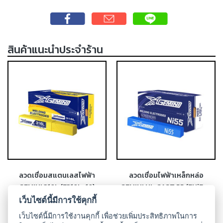
-
เชื่อม
ฟ
สินค้าแนะนำประจำร้าน
ลัก
ซ์
คอ
ลล์
(FCW)
-
เชื่อม
ซับ
เม
อร์ก
(SAW)
ลวดเชื่อมสแตนเลสไฟฟ้า
ลวดเชื่อมไฟฟ้าเหล็กหล่อ
GEMINI 316L (E316L-16)
GEMINI NI-CAST 55 (ENiFe-
เชื่อ
CI)
เว็บไซต์นี้มีการใช้คุกกี้
มอ
ลู
เว็บไซต์นี้มีการใช้งานคุกกี้ เพื่อช่วยเพิ่มประสิทธิภาพในการ
มิ