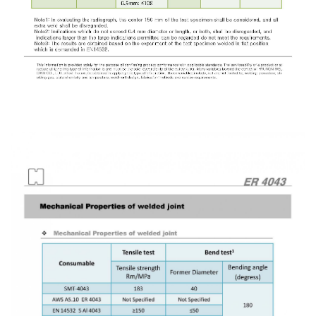
แก๊ส
(Brazing)
เชื่อม
เหล็ก
หล่อ
-
เชื่อม
ไฟฟ้า
(MMA)
-
เชื่อม
อาร์กอน
(TIG)
-
เชื่อม
ซี
โอทู