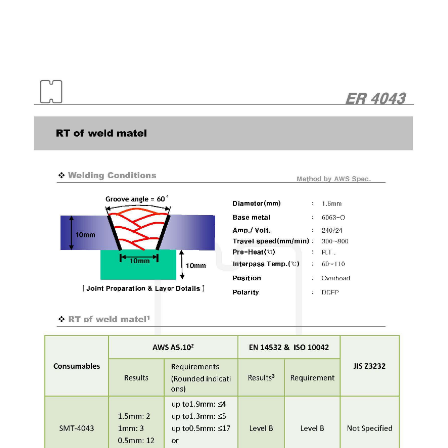
เนียม
-
เชื่อม
ไฟฟ้า
(MMA)
-
เชื่อม
อาร์กอน
(TIG)
-
เชื่อม
ซี
โอทู
(MIG)
-
เชื่อม