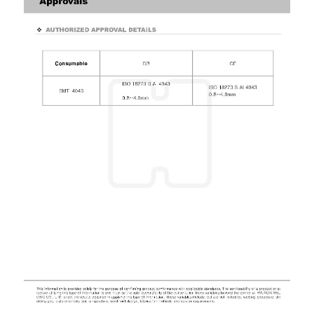
(MMA)
-
เชื่อม
อาร์กอน
(TIG)
-
เชื่อม
ซี
โอทู
(MIG)
-
เชื่อม
ฟ
ลัก
ซ์
คอ
ลล์
(FCW)