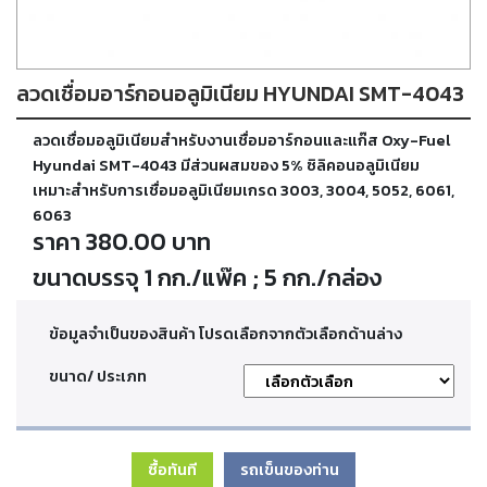
ตัด
เผา
แก๊ส
ลวดเชื่อมอาร์กอนอลูมิเนียม HYUNDAI SMT-4043
ท่อ
ลวดเชื่อมอลูมิเนียมสำหรับงานเชื่อมอาร์กอนและแก๊ส Oxy-Fuel
บรรจุ
ก๊าซ
Hyundai SMT-4043 มีส่วนผสมของ 5% ซิลิคอนอลูมิเนียม
และ
เหมาะสำหรับการเชื่อมอลูมิเนียมเกรด 3003, 3004, 5052, 6061,
วาล์ว
6063
ราคา 380.00 บาท
เครื่อง
ขนาดบรรจุ 1 กก./แพ๊ค ; 5 กก./กล่อง
เชื่อม
และ
เครื่อง
ข้อมูลจำเป็นของสินค้า โปรดเลือกจากตัวเลือกด้านล่าง
ตัด
พลา
ขนาด/ ประเภท
สม่า
อะไหล่
ซื้อทันที
รถเข็นของท่าน
สิ้น
เปลือง