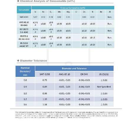
-
เชื่อม
ฟ
ลัก
ซ์
คอ
ลล์
(FCW)
-
เชื่อม
ซับ
เม
อร์ก
(SAW)
เชื่อ
มอ
ลู
มิ