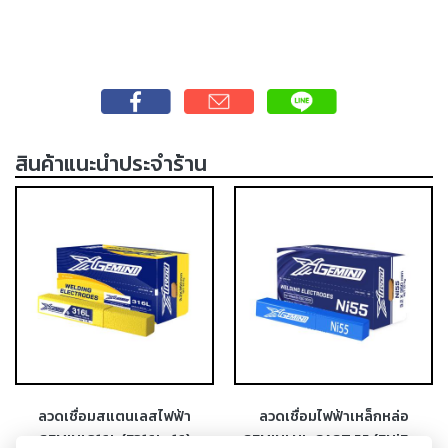
-
เชื่อม
ซับ
เม
อร์ก
(SAW)
สินค้าแนะนำประจำร้าน
-
เชื่อม
แม่
พิมพ์
เชื่อม
พอก
ผิว
แข็ง
-
ลวดเชื่อมสแตนเลสไฟฟ้า
ลวดเชื่อมไฟฟ้าเหล็กหล่อ
เชื่อม
GEMINI 316L (E316L-16)
GEMINI NI-CAST 55 (ENiFe-