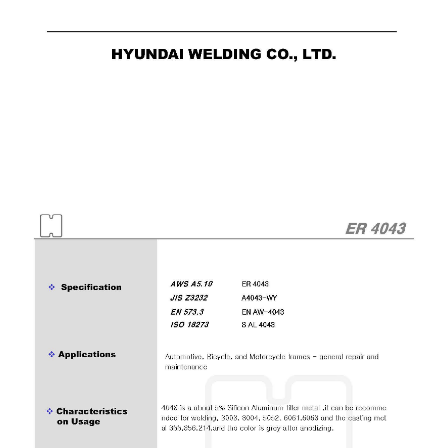
-
เชื่อม
ฟ
ลัก
ซ์
คอ
ลล์
(FCW)
-
เชื่อม
ซับ
เม
อร์ก
(SAW)
-
เชื่อม
แก๊ส
(Brazing)