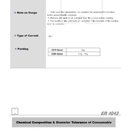
เชื่อม
ส
แตน
เลส
-
เชื่อม
ไฟฟ้า
(MMA)
-
เชื่อม
อาร์กอน
(TIG)
-
เชื่อม
ซี
โอทู
(MIG)