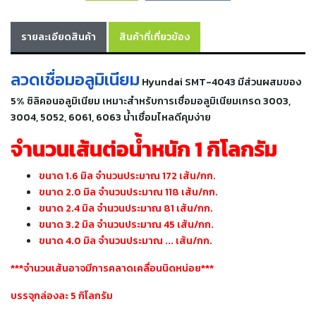
เครื่อง
ตัด
รายละเอียดสินค้า
สินค้าที่เกี่ยวข้อง
พลา
สม่า
เครื่อง
เชื่อม
ลวดเชื่อมอลูมิเนียม
Hyundai SMT-4043 มีส่วนผสมของ
5% ซิลิคอนอลูมิเนียม เหมาะสำหรับการเชื่อมอลูมิเนียมเกรด 3003,
วัสดุ
3004, 5052, 6061, 6063 น้ำเชื่อมไหลดีคุมง่าย
อุปกรณ์
เคมีภัณฑ์
จำนวนเส้นต่อน้ำหนัก 1 กิโลกรัม
สำหรับ
งาน
ขนาด 1.6 มิล จำนวนประมาณ 172 เส้น/กก.
เชื่อม
ขนาด 2.0 มิล จำนวนประมาณ 118 เส้น/กก.
ขนาด 2.4 มิล จำนวนประมาณ 81 เส้น/กก.
ขนาด 3.2 มิล จำนวนประมาณ 45 เส้น/กก.
เครื่อง
มือ
ขนาด 4.0 มิล จำนวนประมาณ ... เส้น/กก.
ช่าง
***จำนวนเส้นอาจมีการคลาดเคลื่อนนิดหน่อย***
กลุ่ม
บรรจุกล่องละ 5 กิโลกรัม
ลวด