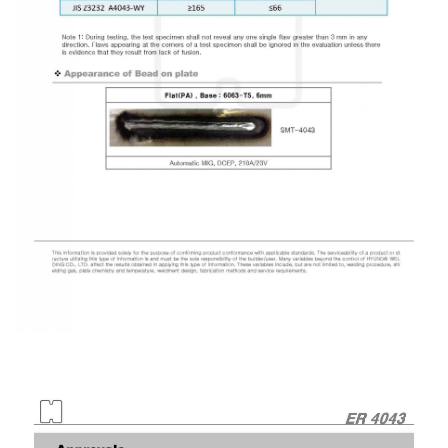
(MIG)
เชื่อม
ตัด
เซาะ
ร่อง
-
เชื่อม
ไฟฟ้า
(MMA)
เชื่อม
วัสดุ
เกรด
พิเศษ
-
เชื่อม
ไฟฟ้า