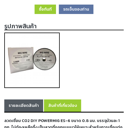
เครื่อง
ซื้อทันที
รถเข็นของท่าน
ตัด
พลา
สม่า
รูปภาพสินค้า
เครื่อง
เชื่อม
วัสดุ
อุปกรณ์
เคมีภัณฑ์
สำหรับ
งาน
เชื่อม
เครื่อง
มือ
ช่าง
รายละเอียดสินค้า
สินค้าที่เกี่ยวข้อง
กลุ่ม
ลวดเชื่อม CO2 DIY POWERMIG ES-6 ขนาด 0.8 มม. บรรจุม้วนละ 1
ลวด
กก. ไม่ต้องเหลือทิ้ง เป็นลวดที่ออกแบบมาให้เหมาะสำหรับการเชื่อมต่อ