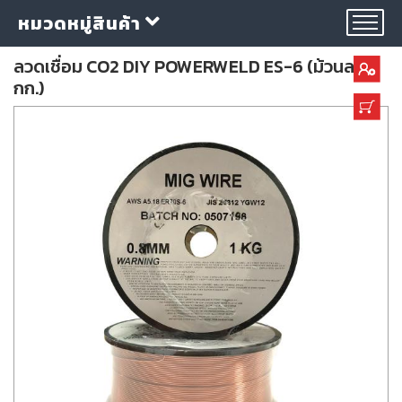
หมวดหมู่สินค้า
ลวดเชื่อม CO2 DIY POWERWELD ES-6 (ม้วนละ 1
กก.)
กลุ่ม
ลวด
เชื่อม
ใบ
ตัด
ใบ
เจียร
อุปกรณ์
เชื่อม