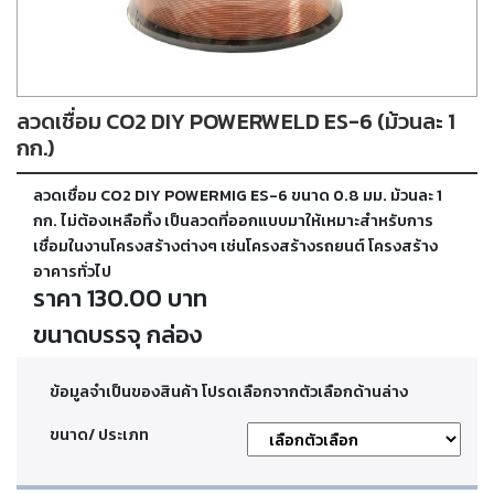
ตัด
เผา
แก๊ส
ลวดเชื่อม CO2 DIY POWERWELD ES-6 (ม้วนละ 1
ท่อ
บรรจุ
กก.)
ก๊าซ
และ
ลวดเชื่อม CO2 DIY POWERMIG ES-6 ขนาด 0.8 มม. ม้วนละ 1
วาล์ว
กก. ไม่ต้องเหลือทิ้ง เป็นลวดที่ออกแบบมาให้เหมาะสำหรับการ
เชื่อมในงานโครงสร้างต่างๆ เช่นโครงสร้างรถยนต์ โครงสร้าง
อาคารทั่วไป
เครื่อง
ราคา 130.00 บาท
เชื่อม
และ
ขนาดบรรจุ กล่อง
เครื่อง
ตัด
พลา
สม่า
ข้อมูลจำเป็นของสินค้า โปรดเลือกจากตัวเลือกด้านล่าง
ขนาด/ ประเภท
อะไหล่
สิ้น
เปลือง