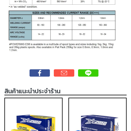
-
เชื่อม
ฟ
ลัก
ซ์
คอ
ลล์
(FCW)
-
เชื่อม
ซับ
เม
อร์ก
สินค้าแนะนำประจำร้าน
(SAW)
-
เชื่อม
แก๊ส
(Brazing)