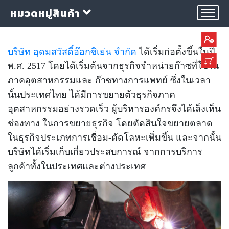
หมวดหมู่สินค้า
บริษัท อุดมสวัสดิ์อ๊อกซิเย่น จำกัด
ได้เริ่มก่อตั้งขึ้นในปี
พ.ศ. 2517 โดยได้เริ่มต้นจากธุรกิจจำหน่ายก๊าซที่ใช้ใน
ภาคอุตสาหกรรมและ ก๊าซทางการแพทย์ ซึ่งในเวลา
นั้นประเทศไทย ได้มีการขยายตัวธุรกิจภาค
กลุ่ม
อุตสาหกรรมอย่างรวดเร็ว ผู้บริหารองค์กรจึงได้เล็งเห็น
ลวด
ช่องทาง ในการขยายธุรกิจ โดยตัดสินใจขยายตลาด
เชื่อม
ในธุรกิจประเภทการเชื่อม-ตัดโลหะเพิ่มขึ้น และจากนั้น
บริษัทได้เริ่มเก็บเกี่ยวประสบการณ์ จากการบริการ
ใบ
ลูกค้าทั้งในประเทศและต่างประเทศ
ตัด
ใบ
เจียร
อุปกรณ์
เชื่อม