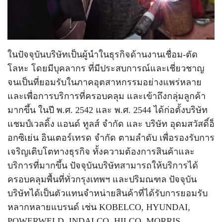
ตัด
เผา
แก๊ส
ในปัจจุบันบริษัทเป็นผู้นำในธุรกิจด้านงานเชื่อม-ตัด
ท่อ
บรรจุ
โลหะ โดยมีบุคลากร ที่มีประสบการณ์และเชี่ยวชาญ
ก๊าซ
และ
จนเป็นที่ยอมรับในภาคอุตสาหกรรมอย่างแพร่หลาย
วาล์ว
และเพื่อการบริการที่ครอบคลุม และเข้าถึงกลุ่มลูกค้า
มากขึ้น ในปี พ.ศ. 2542 และ พ.ศ. 2544 ได้ก่อตั้งบริษัท
เครื่อง
แชมป์เวลดิ้ง แอนด์ ทูลส์ จำกัด และ บริษัท อุดมสวัสดิ์อ็
เชื่อม
อกซิเย่น อินเตอร์เทรด จำกัด ตามลำดับ เพื่อรองรับการ
และ
เครื่อง
เจริญเติบโตทางธุรกิจ ทั้งความต้องการสินค้าและ
ตัด
พลา
บริการที่มากขึ้น ปัจจุบันบริษัทสามารถให้บริการได้
สม่า
ครอบคลุมพื้นที่ทั่วกรุงเทพฯ และปริมณฑล ปัจจุบัน
บริษัทได้เป็นตัวแทนจำหน่ายสินค้าที่ได้รับการยอมรับ
อะไหล่
หลากหลายแบรนด์ เช่น KOBELCO, HYUNDAI,
สิ้น
POWERWELD, INDALCO, HILCO, MORRIS,
เปลือง