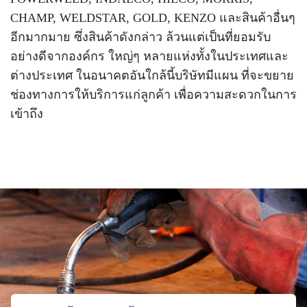
เครื่อง
CHAMP, WELDSTAR, GOLD, KENZO และสินค้าอื่นๆ
ตัด
พลา
อีกมากมาย ซึ่งสินค้าดังกล่าว ล้วนแต่เป็นที่ยอมรับ
สม่า
อย่างดีจากองค์กร ใหญ่ๆ หลายแห่งทั้งในประเทศและ
เครื่อง
เชื่อม
ต่างประเทศ ในอนาคตอันใกล้นี้บริษัทมีแผน ที่จะขยาย
ช่องทางการให้บริการแก่ลูกค้า เพื่อความสะดวกในการ
วัสดุ
เข้าถึง
อุปกรณ์
เคมีภัณฑ์
สำหรับ
งาน
เชื่อม
เครื่อง
มือ
ช่าง
กลุ่ม
ลวด