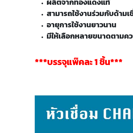
ผลิตจากทองแดงแท้
สามารถใช้งานร่วมกับด้ามเชื
อายุการใช้งานยาวนาน
มีให้เลือกหลายขนาดตามความ
***บรรจุแพ๊คละ 1 ชิ้น***