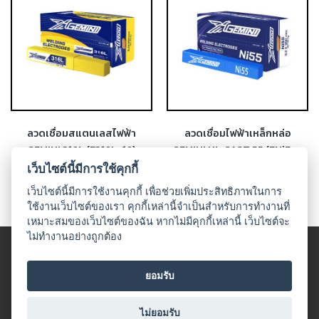
เชื่อม
ส
แตน
เลส
-
เชื่อม
ไฟฟ้า
ลวดเชื่อมสแตนเลสไฟฟ้า
ลวดเชื่อมไฟฟ้าเหล็กหล่อ
(MMA)
GEMINI 316L (E316L-16)
GEMINI NI-CAST 55 (ENiFe-
CI)
เว็บไซต์นี้มีการใช้คุกกี้
-
เชื่อม
เว็บไซต์นี้มีการใช้งานคุกกี้ เพื่อช่วยเพิ่มประสิทธิภาพในการ
อาร์กอน
ใช้งานเว็บไซต์ของเรา คุกกี้เหล่านี้จำเป็นสำหรับการทำงานที่
(TIG)
เหมาะสมของเว็บไซต์ของฉัน หากไม่มีคุกกี้เหล่านี้ เว็บไซต์จะ
ไม่ทำงานอย่างถูกต้อง
-
© 2018 UDO WELDING. All rights
เชื่อม
ข้อตกลงและเงื่อนไข
|
นโนบายเกี่ยวกับสินค้าที่มีเงื่อนไขในกาาร
ยอมรับ
ซี
จำหน่าย
|
นโยบายความเป็นส่วนตัว
โอทู
All Product
(MIG)
ไม่ยอมรับ