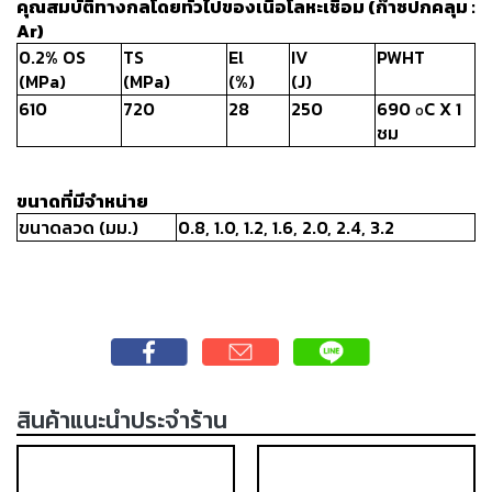
คุณสมบัติทางกลโดยทั่วไปของเนื้อโลหะเชื่อม (ก๊าซปกคลุม :
-
Ar)
เชื่อม
0.2% OS
TS
El
IV
PWHT
ฟ
(MPa)
(MPa)
(%)
(J)
ลัก
610
720
28
250
690
C X 1
ซ์
O
ชม
คอ
ลล์
(FCW)
ขนาดที่มีจำหน่าย
ขนาดลวด (มม.)
0.8, 1.0, 1.2, 1.6, 2.0, 2.4, 3.2
-
เชื่อม
ซับ
เม
อร์ก
(SAW)
-
สินค้าแนะนำประจำร้าน
เชื่อม
แก๊ส
(Brazing)