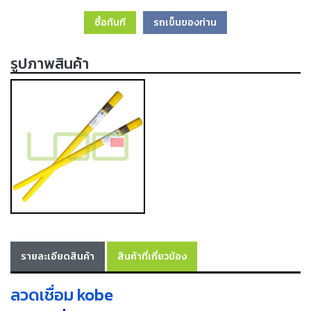
เครื่อง
ซื้อทันที
รถเข็นของท่าน
ตัด
พลา
สม่า
รูปภาพสินค้า
เครื่อง
เชื่อม
วัสดุ
อุปกรณ์
เคมีภัณฑ์
สำหรับ
งาน
เชื่อม
เครื่อง
มือ
ช่าง
รายละเอียดสินค้า
สินค้าที่เกี่ยวข้อง
กลุ่ม
ลวดเชื่อม kobe
ลวด