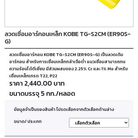
ตัด
เผา
แก๊ส
ลวดเชื่อมอาร์กอนเหล็ก KOBE TG-S2CM (ER90S-
ท่อ
บรรจุ
G)
ก๊าซ
และ
ลวดเชื่อมอาร์กอน KOBE TG-S2CM (ER90S-G) เป็นลวดเติม
วาล์ว
อาร์กอน สำหรับการเชื่อมเหล็กกล้าเจือต่ำ แนวเชื่อมสามารถทน
ความร้อนได้ดีเยี่ยม มีส่วนผสมของ 2.25% Cr และ 1% Mo สำหรับ
เชื่อมเหล็กเกรด T22, P22
เครื่อง
ราคา 2,440.00 บาท
เชื่อม
และ
ขนาดบรรจุ 5 กก./หลอด
เครื่อง
ตัด
พลา
สม่า
ข้อมูลจำเป็นของสินค้า โปรดเลือกจากตัวเลือกด้านล่าง
ขนาด/ ประเภท
อะไหล่
สิ้น
เปลือง