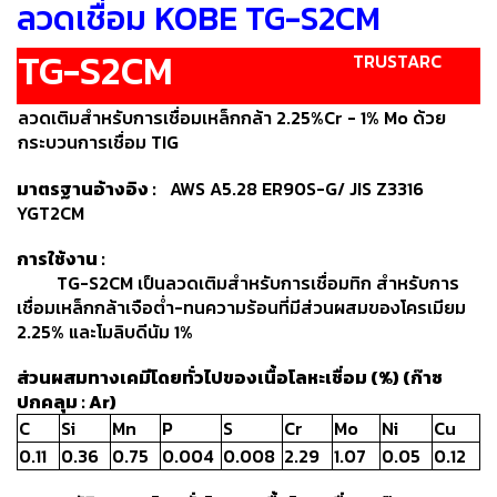
เชื่อม
ลวดเชื่อม KOBE TG-S2CM
เชื่อม
TG-S2CM
TRUSTARC
เหล็ก
ลวดเติมสำหรับการเชื่อมเหล็กกล้า 2.25%Cr - 1% Mo ด้วย
-
กระบวนการเชื่อม TIG
เชื่อม
ไฟฟ้า
มาตรฐานอ้างอิง :
AWS A5.28 ER90S-G/ JIS Z3316
(MMA)
YGT2CM
-
การใช้งาน :
เชื่อม
TG-S2CM เป็นลวดเติมสำหรับการเชื่อมทิก สำหรับการ
อาร์กอน
เชื่อมเหล็กกล้าเจือต่ำ-ทนความร้อนที่มีส่วนผสมของโครเมียม
(TIG)
2.25% และโมลิบดีนัม 1%
-
ส่วนผสมทางเคมีโดยทั่วไปของเนื้อโลหะเชื่อม (%) (ก๊าซ
เชื่อม
ปกคลุม : Ar)
ซี
C
Si
Mn
P
S
Cr
Mo
Ni
Cu
โอทู
0.11
0.36
0.75
0.004
0.008
2.29
1.07
0.05
0.12
(MIG)