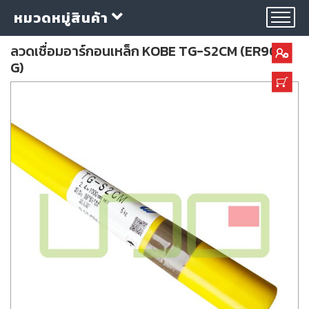
หมวดหมู่สินค้า
ลวดเชื่อมอาร์กอนเหล็ก KOBE TG-S2CM (ER90S-
G)
กลุ่ม
ลวด
เชื่อม
ใบ
ตัด
ใบ
เจียร
อุปกรณ์
เชื่อม