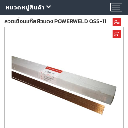
หมวดหมู่สินค้า
ลวดเชื่อมแก๊สผิวแดง POWERWELD OSS-11
กลุ่ม
ลวด
เชื่อม
ใบ
ตัด
ใบ
เจียร
อุปกรณ์
เชื่อม