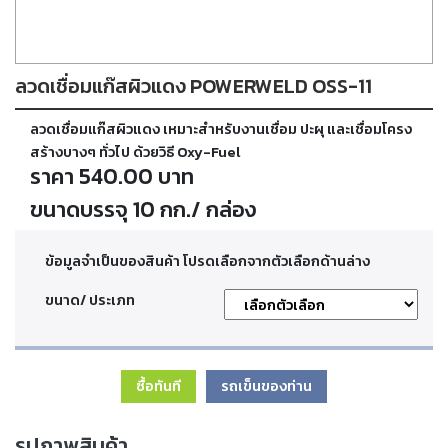
ตัด
เผา
แก๊ส
ลวดเชื่อมแก๊สผิวแดง POWERWELD OSS-11
ท่อ
ลวดเชื่อมแก๊สผิวแดง เหมาะสำหรับงานเชื่อม ปะผุ และเชื่อมโครง
บรรจุ
ก๊าซ
สร้างบางๆ ทั่วไป ด้วยวิธี Oxy-Fuel
และ
ราคา 540.00 บาท
วาล์ว
ขนาดบรรจุ 10 กก./ กล่อง
เครื่อง
ข้อมูลจำเป็นของสินค้า โปรดเลือกจากตัวเลือกด้านล่าง
เชื่อม
และ
เครื่อง
ขนาด/ ประเภท
ตัด
พลา
สม่า
ซื้อทันที
รถเข็นของท่าน
อะไหล่
สิ้น
รูปภาพสินค้า
เปลือง