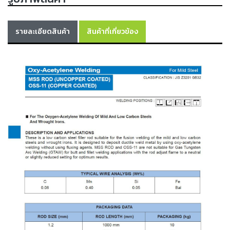
เครื่อง
ตัด
พลา
รายละเอียดสินค้า
สินค้าที่เกี่ยวข้อง
สม่า
เครื่อง
เชื่อม
วัสดุ
อุปกรณ์
เคมีภัณฑ์
สำหรับ
งาน
เชื่อม
เครื่อง
มือ
ช่าง
กลุ่ม
ลวด