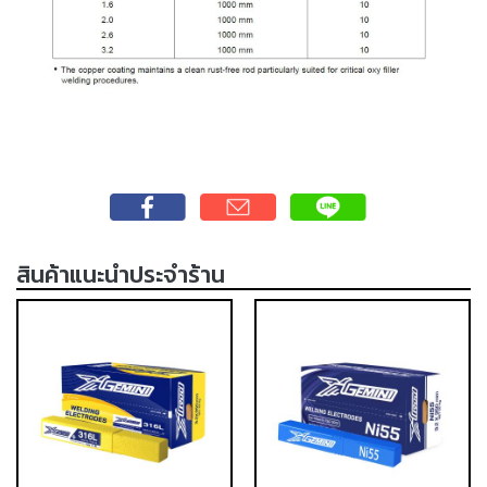
เชื่อม
เชื่อม
เหล็ก
-
เชื่อม
ไฟฟ้า
(MMA)
-
เชื่อม
สินค้าแนะนำประจำร้าน
อาร์กอน
(TIG)
-
เชื่อม
ซี
โอทู
(MIG)