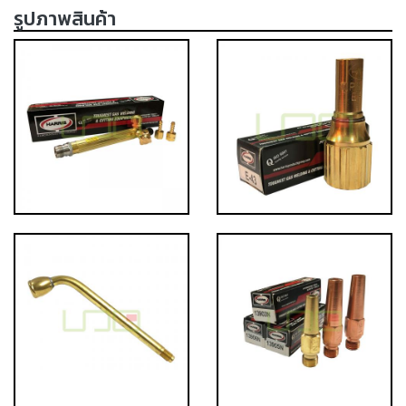
รูปภาพสินค้า
เครื่อง
ตัด
พลา
สม่า
เครื่อง
เชื่อม
วัสดุ
อุปกรณ์
เคมีภัณฑ์
สำหรับ
งาน
เชื่อม
เครื่อง
มือ
ช่าง
กลุ่ม
ลวด