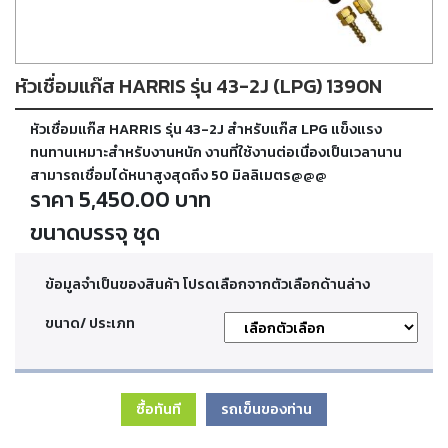
ตัด
เผา
แก๊ส
หัวเชื่อมแก๊ส HARRIS รุ่น 43-2J (LPG) 1390N
ท่อ
หัวเชื่อมแก๊ส HARRIS รุ่น 43-2J สำหรับแก๊ส LPG แข็งแรง
บรรจุ
ก๊าซ
ทนทานเหมาะสำหรับงานหนัก งานที่ใช้งานต่อเนื่องเป็นเวลานาน
และ
สามารถเชื่อมได้หนาสูงสุดถึง 50 มิลลิเมตร@@@
วาล์ว
ราคา 5,450.00 บาท
ขนาดบรรจุ ชุด
เครื่อง
เชื่อม
และ
ข้อมูลจำเป็นของสินค้า โปรดเลือกจากตัวเลือกด้านล่าง
เครื่อง
ตัด
ขนาด/ ประเภท
พลา
สม่า
ซื้อทันที
รถเข็นของท่าน
อะไหล่
สิ้น
เปลือง