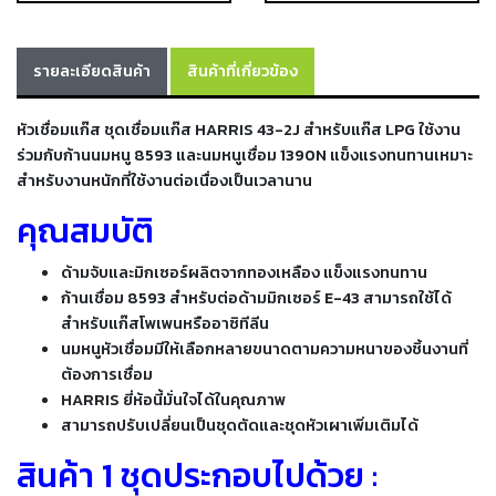
เชื่อม
เชื่อม
รายละเอียดสินค้า
สินค้าที่เกี่ยวข้อง
เหล็ก
-
หัวเชื่อมแก๊ส ชุดเชื่อมแก๊ส HARRIS 43-2J สำหรับแก๊ส LPG ใช้งาน
เชื่อม
ร่วมกับก้านนมหนู 8593 และนมหนูเชื่อม 1390N แข็งแรงทนทานเหมาะ
ไฟฟ้า
สำหรับงานหนักที่ใช้งานต่อเนื่องเป็นเวลานาน
(MMA)
คุณสมบัติ
-
เชื่อม
ด้ามจับและมิกเซอร์ผลิตจากทองเหลือง แข็งแรงทนทาน
อาร์กอน
ก้านเชื่อม 8593 สำหรับต่อด้ามมิกเซอร์ E-43 สามารถใช้ได้
(TIG)
สำหรับแก๊สโพเพนหรืออาซิทีลีน
นมหนูหัวเชื่อมมีให้เลือกหลายขนาดตามความหนาของชิ้นงานที่
-
ต้องการเชื่อม
เชื่อม
HARRIS ยี่ห้อนี้มั่นใจได้ในคุณภาพ
ซี
สามารถปรับเปลี่ยนเป็นชุดตัดและชุดหัวเผาเพิ่มเติมได้
โอทู
(MIG)
สินค้า 1 ชุดประกอบไปด้วย :