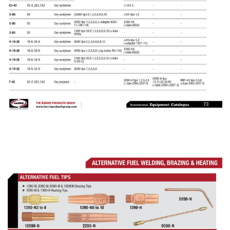
เนียม
-
เชื่อม
ไฟฟ้า
(MMA)
-
เชื่อม
อาร์กอน
(TIG)
-
เชื่อม
ซี
โอทู
(MIG)
-
เชื่อม