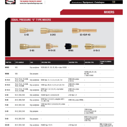
-
เชื่อม
ฟ
ลัก
ซ์
คอ
ลล์
(FCW)
-
เชื่อม
ซับ
เม
อร์ก
(SAW)
เชื่อ
มอ
ลู
มิ