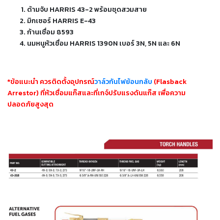
-
ด้ามจับ HARRIS 43-2 พร้อมชุดสวมสาย
เชื่อม
มิกเซอร์ HARRIS E-43
ฟ
ก้านเชื่อม 8593
ลัก
นมหนูหัวเชื่อม HARRIS 1390N เบอร์ 3N, 5N และ 6N
ซ์
คอ
ลล์
(FCW)
*ข้อแนะนำ ควรติดตั้งอุปกรณ์
วาล์วกันไฟย้อนกลับ
(Flasback
Arrestor) ที่หัวเชื่อมแก๊สและที่เกจ์ปรับแรงดันแก๊ส เพื่อความ
-
ปลอดภัยสูงสุด
เชื่อม
ซับ
เม
อร์ก
(SAW)
-
เชื่อม
แก๊ส
(Brazing)