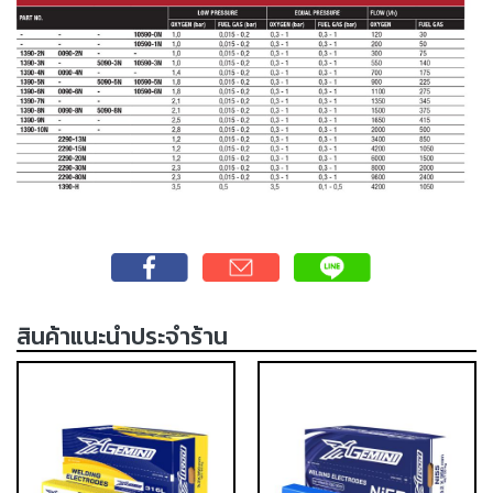
แก๊ส
(Brazing)
เชื่อม
เหล็ก
หล่อ
-
เชื่อม
ไฟฟ้า
(MMA)
-
เชื่อม
สินค้าแนะนำประจำร้าน
อาร์กอน
(TIG)
-
เชื่อม
ซี
โอทู