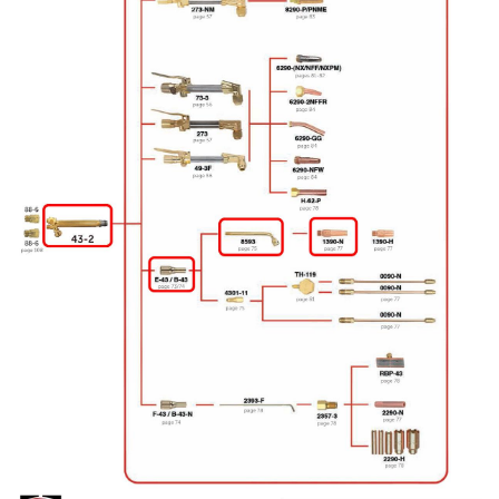
เชื่อม
ส
แตน
เลส
-
เชื่อม
ไฟฟ้า
(MMA)
-
เชื่อม
อาร์กอน
(TIG)
-
เชื่อม
ซี
โอทู
(MIG)