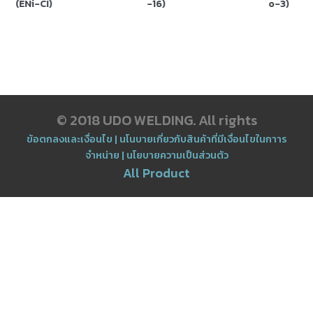
(ENi-CI)
-16)
o-3)
เนียม
-
เชื่อม
ไฟฟ้า
(MMA)
© 2018 UDO WELDING. All rights
-
เชื่อม
ข้อตกลงและเงื่อนไข
|
นโนบายเกี่ยวกับสินค้าที่มีเงื่อนไขในกาาร
อาร์กอน
จำหน่าย
|
นโยบายความเป็นส่วนตัว
(TIG)
All Product
-
เชื่อม
ซี
โอทู
(MIG)
-
เชื่อม