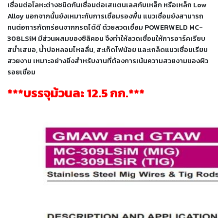
เชื่อม
เชื่อมต่อโลหะต่างชนิดกันเชื่อมต่อเสแตนเลสกับเหล็ก หรือเหล็ก Low
Alloy นอกจากนั้นยังเหมาะกับการเชื่อมรองพื้น แนวเชื่อมยังสามารถ
เชื่อม
ทนต่อการกัดกร่อนจากกรดได้ดี
ด้วยลวดเชื่อม POWERWELD MC-
เหล็ก
308LSiM มีส่วนผสมของซิลิคอน จึงทำให้ลวดเชื่อมให้การอาร์คเรียบ
สม่ำเสมอ, น้ำบ่อหลอมไหลลื่น, สะเก็ดไฟน้อย และเกล็ดแนวเชื่อมเรียบ
-
สวยงาม เหมาะอย่างยิ่งสำหรับงานที่ต้องการเน้นความสวยงามของผิว
เชื่อม
รอยเชื่อม
ไฟฟ้า
(MMA)
***บรรจุม้วนละ 12.5 กก.***
-
เชื่อม
อาร์กอน
(TIG)
-
เชื่อม
ซี
โอทู
(MIG)