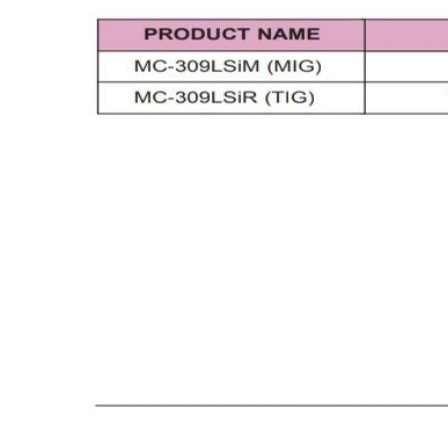
เชื่อม
ส
แตน
เลส
-
เชื่อม
ไฟฟ้า
(MMA)
-
เชื่อม
อาร์กอน
(TIG)
-
เชื่อม
ซี
โอทู
(MIG)