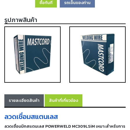
ซื้อทันที
รถเข็นของท่าน
เครื่อง
ตัด
พลา
รูปภาพสินค้า
สม่า
เครื่อง
เชื่อม
วัสดุ
อุปกรณ์
เคมีภัณฑ์
สำหรับ
งาน
เชื่อม
เครื่อง
มือ
รายละเอียดสินค้า
สินค้าที่เกี่ยวข้อง
ช่าง
กลุ่ม
ลวดเชื่อมสแตนเลส
ลวด
ลวดเชื่อมมิกสแตนเลส POWERWELD MC309LSiM เหมาะสำหรับการ