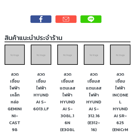
-
เชื่อม
ฟ
ลัก
ซ์
สินค้าแนะนำประจำร้าน
คอ
ลล์
(FCW)
-
ลวด
ลวด
ลวด
ลวด
ลวด
เชื่อม
เชื่อม
เชื่อม
เชื่อมส
เชื่อมส
เชื่อม
ซับ
ไฟฟ้า
ไฟฟ้า
แตนเลส
แตนเลส
ไฟฟ้า
เม
เหล็ก
HYUND
ไฟฟ้า
ไฟฟ้า
INCONE
อร์ก
หล่อ
AI S-
HYUND
HYUND
L
(SAW)
GEMINI
6013.LF
AI S-
AI S-
HYUND
เชื่อ
NI-
308L.1
312.16
AI SR-
มอ
CAST
6N
(E312-
625
ลู
98
(E308L
16)
(ENiCrM
มิ