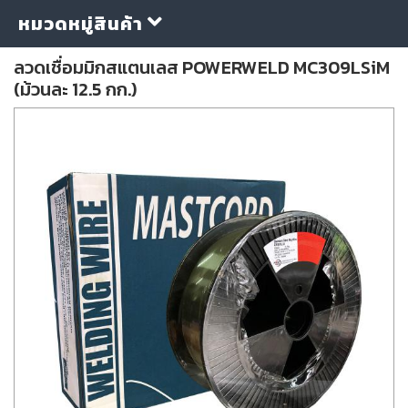
หมวดหมู่สินค้า
ลวดเชื่อมมิกสแตนเลส POWERWELD MC309LSiM
(ม้วนละ 12.5 กก.)
กลุ่ม
ลวด
เชื่อม
ใบ
ตัด
ใบ
เจียร
อุปกรณ์
เชื่อม