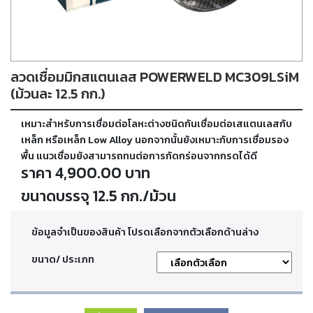
ตัด
เผา
แก๊ส
ลวดเชื่อมมิกสแตนเลส POWERWELD MC309LSiM
ท่อ
บรรจุ
(ม้วนละ 12.5 กก.)
ก๊าซ
และ
เหมาะสำหรับการเชื่อมต่อโลหะต่างชนิดกันเชื่อมต่อเสแตนเลสกับ
วาล์ว
เหล็ก หรือเหล็ก Low Alloy นอกจากนั้นยังเหมาะกับการเชื่อมรอง
พื้น แนวเชื่อมยังสามารถทนต่อการกัดกร่อนจากกรดได้ดี
ราคา 4,900.00 บาท
เครื่อง
เชื่อม
ขนาดบรรจุ 12.5 กก./ม้วน
และ
เครื่อง
ตัด
ข้อมูลจำเป็นของสินค้า โปรดเลือกจากตัวเลือกด้านล่าง
พลา
สม่า
ขนาด/ ประเภท
อะไหล่
สิ้น
เปลือง