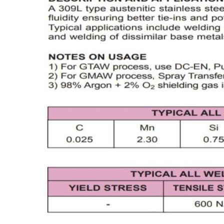
-
เชื่อม
ฟ
ลัก
ซ์
คอ
ลล์
(FCW)
-
เชื่อม
ซับ
เม
อร์ก
(SAW)
-
เชื่อม
แก๊ส
(Brazing)