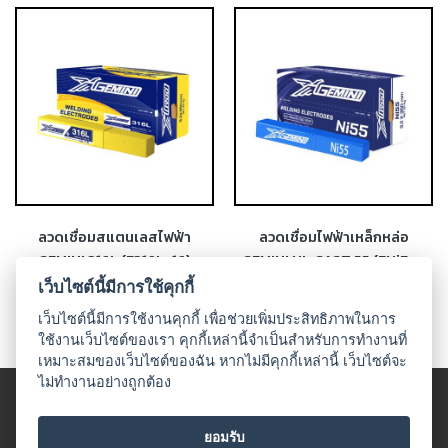
เชื่อม
เชื่อม
เหล็ก
-
เชื่อม
ไฟฟ้า
(MMA)
-
ลวดเชื่อมสแตนเลสไฟฟ้า
ลวดเชื่อมไฟฟ้าเหล็กหล่อ
เชื่อม
GEMINI 316L (E316L-16)
GEMINI NI-CAST 55 (ENiFe-
อาร์กอน
CI)
(TIG)
เว็บไซต์นี้มีการใช้คุกกี้
เว็บไซต์นี้มีการใช้งานคุกกี้ เพื่อช่วยเพิ่มประสิทธิภาพในการ
-
ใช้งานเว็บไซต์ของเรา คุกกี้เหล่านี้จำเป็นสำหรับการทำงานที่
เชื่อม
เหมาะสมของเว็บไซต์ของฉัน หากไม่มีคุกกี้เหล่านี้ เว็บไซต์จะ
ซี
ไม่ทำงานอย่างถูกต้อง
โอทู
© 2018 UDO WELDING. All rights
(MIG)
ข้อตกลงและเงื่อนไข
|
นโนบายเกี่ยวกับสินค้าที่มีเงื่อนไขในกาาร
ยอมรับ