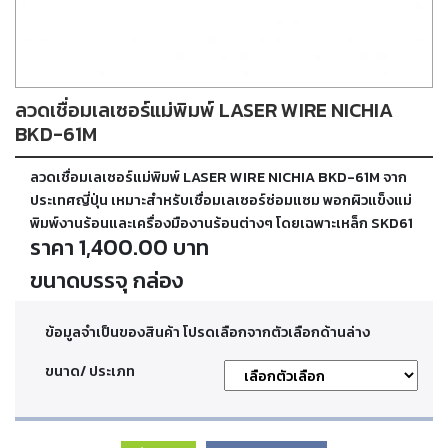
ตัด
เผา
แก๊ส
ลวดเชื่อมเลเซอร์แม่พิมพ์ LASER WIRE NICHIA
ท่อ
บรรจุ
BKD-61M
ก๊าซ
และ
ลวดเชื่อมเลเซอร์แม่พิมพ์ LASER WIRE NICHIA BKD-61M จาก
วาล์ว
ประเทศญี่ปุ่น เหมาะสำหรับเชื่อมเลเซอร์ซ่อมแซม พอกผิวแข็งแม่
พิมพ์งานร้อนและเครื่องมืองานร้อนต่างๆ โดยเฉพาะเหล็ก SKD61
ราคา 1,400.00 บาท
เครื่อง
เชื่อม
ขนาดบรรจุ กล่อง
และ
เครื่อง
ตัด
ข้อมูลจำเป็นของสินค้า โปรดเลือกจากตัวเลือกด้านล่าง
พลา
สม่า
ขนาด/ ประเภท
อะไหล่
สิ้น
เปลือง