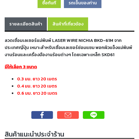
ซื้อทันที
รถเข็นของท่าน
เครื่อง
ตัด
พลา
สม่า
รายละเอียดสินค้า
สินค้าที่เกี่ยวข้อง
เครื่อง
เชื่อม
ลวดเชื่อมเลเซอร์แม่พิมพ์ LASER WIRE NICHIA BKD-61M จาก
ประเทศญี่ปุ่น เหมาะสำหรับเชื่อมเลเซอร์ซ่อมแซม พอกผิวแข็งแม่พิมพ์
วัสดุ
งานร้อนและเครื่องมืองานร้อนต่างๆ โดยเฉพาะเหล็ก SKD61
อุปกรณ์
เคมีภัณฑ์
มีให้เลือก 3 ขนาด
สำหรับ
งาน
เชื่อม
0.3 มม. ยาว 20 เมตร
0.4 มม. ยาว 20 เมตร
0.6 มม. ยาว 20 เมตร
เครื่อง
มือ
ช่าง
กลุ่ม
ลวด
สินค้าแนะนำประจำร้าน