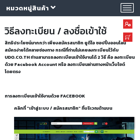
หมวดหมู่สินค้า
วิธีลงทะเบียน / ลงชื่อเข้าใช้
สิทธิประโยชน์มากกว่า เพียงสมัครสมาชิก ยูดีโอ ชอปปิ้งออนไลน์
สมัครง่ายได้หลายช่องทาง
กรณีที่ท่านไม่เคยลงทะเบียนไว้กับ
UDO.CO.TH ท่านสามารถลงทะเบียนเข้าใช้งานได้ 2 วิธี คือ ลงทะเบียน
ด้วย Facebook Account หรือ ลงทะเบียนผ่านทางหน้าเว็บไซต์
กลุ่ม
ลวด
โดยตรง
เชื่อม
การลงทะเบียนเข้าใช้งานด้วย FACEBOOK
ใบ
ตัด
ใบ
คลิกที่ "เข้าสู่ระบบ / สมัครสมาชิก" ที่บริเวณด้านบน
เจียร
อุปกรณ์
เชื่อม