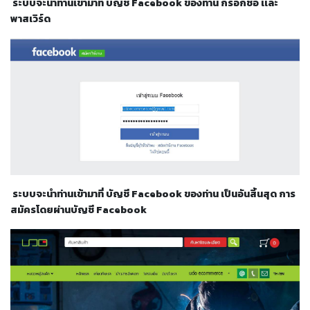
ระบบจะนำท่านเข้ามาที่ บัญชี Facebook ของท่าน กรอกชื่อ เเละ
เครื่อง
พาสเวิร์ด
ตัด
พลา
สม่า
เครื่อง
เชื่อม
วัสดุ
อุปกรณ์
เคมีภัณฑ์
สำหรับ
งาน
เชื่อม
ระบบจะนำท่านเข้ามาที่ บัญชี Facebook ของท่าน เป็นอันสิ้นสุด การ
สมัครโดยผ่านบัญชี
Facebook
เครื่อง
มือ
ช่าง
กลุ่ม
ลวด