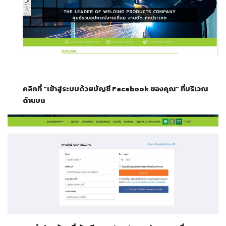
ตัด
เผา
แก๊ส
ท่อ
บรรจุ
ก๊าซ
และ
คลิกที่ "เข้าสู่ระบบด้วยบัญชี Facebook ของคุณ" ที่บริเวณ
วาล์ว
ด้านบน
เครื่อง
เชื่อม
และ
เครื่อง
ตัด
พลา
สม่า
อะไหล่
สิ้น
เปลือง