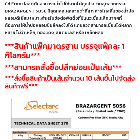
เชื่อม
Cd Free ปลอดภัยสามารถนำไปใช้งานได้ทุกประเภทอุตสาหกรรม
BRAZARGENT 5056 มีจุดหลอมละลายต่ำที่สุด การไหลลื่นของน้ำบ่อ
เชื่อม
หลอมดีเยี่ยม เหมาะสำหรับข้อต่อฟิตติ้งที่มีแนวเชื่อมเล็กมากๆที่
เหล็ก
ต้องการให้น้ำบ่อหลอมซึมลึกลงไปได้ แกนลวดสามารถเชื่อมได้หลาก
หลาย ไม่ว่าเหล็ก, ทองแดง, สแตนเลส หรือ เหล็กหล่อ
-
เชื่อม
***สินค้าแพ๊คมาตรฐาน บรรจุแพ๊คละ 1
ไฟฟ้า
กิโลกรัม***
(MMA)
***สามารถสั่งซื้อปลีกย่อยเป็นเส้น***
-
เชื่อม
***สั่งซื้อสินค้าเป็นเส้นจำนวน 10 เส้นขึ้นไปจัดส่ง
อาร์กอน
สินค้าฟรี***
(TIG)
-
เชื่อม
ซี
โอทู
(MIG)