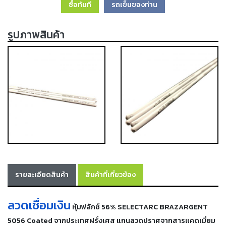
ซื้อทันที
รถเข็นของท่าน
เครื่อง
ตัด
พลา
รูปภาพสินค้า
สม่า
เครื่อง
เชื่อม
วัสดุ
อุปกรณ์
เคมีภัณฑ์
สำหรับ
งาน
เชื่อม
เครื่อง
มือ
รายละเอียดสินค้า
สินค้าที่เกี่ยวข้อง
ช่าง
กลุ่ม
ลวดเชื่อมเงิน
หุ้มฟลักซ์ 56% SELECTARC BRAZARGENT
ลวด
5056 Coated จากประเทศฝรั่งเศส แกนลวดปราศจากสารแคดเมี่ยม