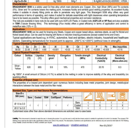
-
เชื่อม
ฟ
ลัก
ซ์
คอ
ลล์
(FCW)
-
เชื่อม
ซับ
เม
อร์ก
(SAW)
-
เชื่อม
แก๊ส
(Brazing)