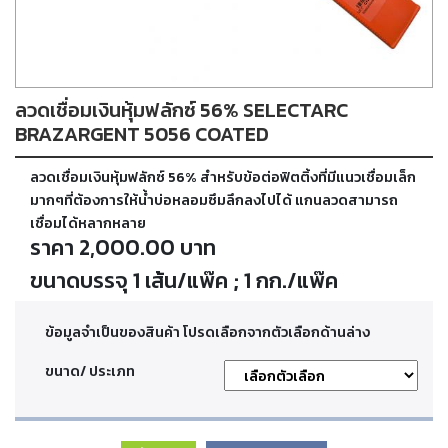
ตัด
เผา
แก๊ส
ลวดเชื่อมเงินหุ้มฟลักซ์ 56% SELECTARC
ท่อ
บรรจุ
BRAZARGENT 5056 COATED
ก๊าซ
และ
ลวดเชื่อมเงินหุ้มฟลักซ์ 56% สำหรับข้อต่อฟิตติ้งที่มีแนวเชื่อมเล็ก
วาล์ว
มากๆที่ต้องการให้น้ำบ่อหลอมซึมลึกลงไปได้ แกนลวดสามารถ
เชื่อมได้หลากหลาย
ราคา 2,000.00 บาท
เครื่อง
เชื่อม
ขนาดบรรจุ 1 เส้น/แพ๊ค ; 1 กก./แพ๊ค
และ
เครื่อง
ตัด
ข้อมูลจำเป็นของสินค้า โปรดเลือกจากตัวเลือกด้านล่าง
พลา
สม่า
ขนาด/ ประเภท
อะไหล่
สิ้น
เปลือง