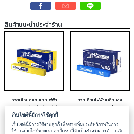
เชื่อม
ส
แตน
สินค้าแนะนำประจำร้าน
เลส
-
เชื่อม
ไฟฟ้า
(MMA)
-
เชื่อม
อาร์กอน
(TIG)
ลวดเชื่อมสแตนเลสไฟฟ้า
ลวดเชื่อมไฟฟ้าเหล็กหล่อ
-
GEMINI 316L (E316L-16)
GEMINI NI-CAST 55 (ENiFe-
เชื่อม
CI)
เว็บไซต์นี้มีการใช้คุกกี้
ซี
โอทู
เว็บไซต์นี้มีการใช้งานคุกกี้ เพื่อช่วยเพิ่มประสิทธิภาพในการ
(MIG)
ใช้งานเว็บไซต์ของเรา คุกกี้เหล่านี้จำเป็นสำหรับการทำงานที่