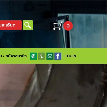
ยละเอียด
0
ะบบ / สมัครสมาชิก
TH
/
EN