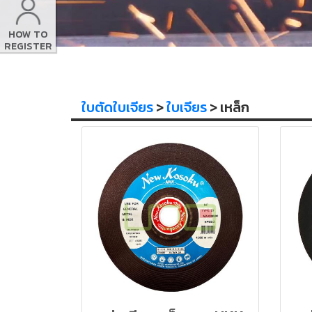
HOW TO
REGISTER
ใบตัดใบเจียร
>
ใบเจียร
> เหล็ก