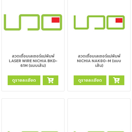
-
เชื่อม
ฟ
ลัก
ซ์
คอ
ลล์
(FCW)
ลวดเชื่อมเลเซอร์แม่พิมพ์
ลวดเชื่อมเลเซอร์แม่พิมพ์
LASER WIRE NICHIA BKD-
NICHIA NAK80-M (แบบ
61M (แบบเส้น)
เส้น)
-
เชื่อม
ดูรายละเอียด
ดูรายละเอียด
ซับ
เม
อร์ก
(SAW)
เชื่อ
มอ
ลู
มิ