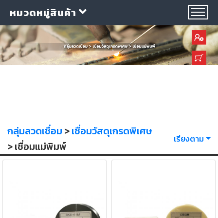
หมวดหมู่สินค้า
กลุ่ม
ลวด
เชื่อม
กลุ่มลวดเชื่อม
>
เชื่อมวัสดุเกรดพิเศษ
เรียงตาม
> เชื่อมแม่พิมพ์
ใบ
ตัด
ใบ
เจียร
อุปกรณ์
เชื่อม