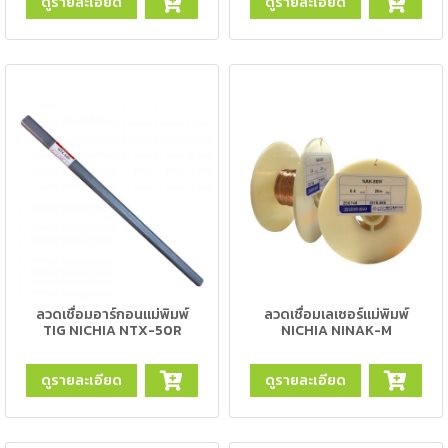
ดูรายละเอียด
ดูรายละเอียด
-
เชื่อม
ฟ
ลัก
ซ์
คอ
ลล์
(FCW)
-
เชื่อม
ซับ
เม
อร์ก
ลวดเชื่อมอาร์กอนแม่พิมพ์
ลวดเชื่อมเลเซอร์แม่พิมพ์
(SAW)
TIG NICHIA NTX-50R
NICHIA NINAK-M
-
ดูรายละเอียด
ดูรายละเอียด
เชื่อม
แก๊ส
(Brazing)