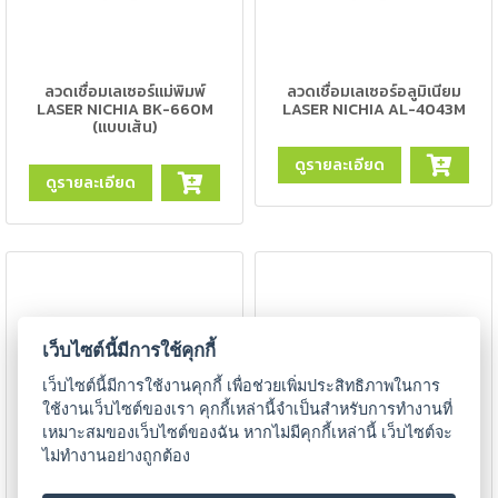
แก๊ส
(Brazing)
เชื่อม
ลวดเชื่อมเลเซอร์แม่พิมพ์
ลวดเชื่อมเลเซอร์อลูมิเนียม
เหล็ก
LASER NICHIA BK-660M
LASER NICHIA AL-4043M
(แบบเส้น)
หล่อ
ดูรายละเอียด
-
ดูรายละเอียด
เชื่อม
ไฟฟ้า
(MMA)
-
เชื่อม
อาร์กอน
เว็บไซต์นี้มีการใช้คุกกี้
(TIG)
เว็บไซต์นี้มีการใช้งานคุกกี้ เพื่อช่วยเพิ่มประสิทธิภาพในการ
ใช้งานเว็บไซต์ของเรา คุกกี้เหล่านี้จำเป็นสำหรับการทำงานที่
-
เหมาะสมของเว็บไซต์ของฉัน หากไม่มีคุกกี้เหล่านี้ เว็บไซต์จะ
เชื่อม
ไม่ทำงานอย่างถูกต้อง
ซี
โอทู