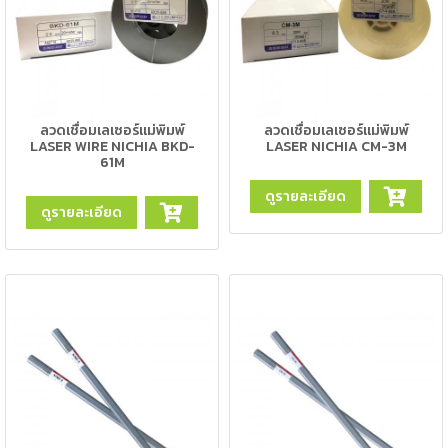
ตัด
เผา
แก๊ส
ท่อ
บรรจุ
ลวดเชื่อมเลเซอร์แม่พิมพ์
ลวดเชื่อมเลเซอร์แม่พิมพ์
ก๊าซ
LASER WIRE NICHIA BKD-
LASER NICHIA CM-3M
และ
61M
วาล์ว
ดูรายละเอียด
ดูรายละเอียด
เครื่อง
เชื่อม
และ
เครื่อง
ตัด
พลา
สม่า
อะไหล่
สิ้น
เปลือง