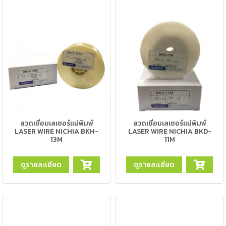
เชื่อม
ส
แตน
เลส
-
เชื่อม
ไฟฟ้า
(MMA)
-
ลวดเชื่อมเลเซอร์แม่พิมพ์
ลวดเชื่อมเลเซอร์แม่พิมพ์
LASER WIRE NICHIA BKH-
LASER WIRE NICHIA BKD-
เชื่อม
13M
11M
อาร์กอน
(TIG)
ดูรายละเอียด
ดูรายละเอียด
-
เชื่อม
ซี
โอทู
(MIG)