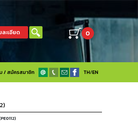
ยละเอียด
0
ะบบ / สมัครสมาชิก
TH
/
EN
2)
(PE0112)