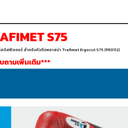
RAFIMET S75
ิสฟิวเซอร์ สำหรับหัวตัดพลาสม่า Trafimet Ergocut S75 (PE0112)
อบถามเพิ่มเติม***