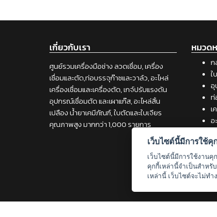
เกี่ยวกับเรา
หมวดหม
กล
ศูนย์รวมเครื่องมือช่าง ลวดเชื่อม, เครื่อง
ใบ
เชื่อมและตัด,ท่อบรรจุก๊าซและวาล์ว, อะไหล่
อุ
เครื่องเชื่อมและเครื่องตัด, เกจ์ปรับแรงดัน
ท่
อุปกรณ์เชื่อมตัด และเผาแก๊ส, อะไหล่สิ้น
เค
เปลือง น้ำยาเคมีภัณฑ์, ใบตัดและใบเจียร
อะ
คุณภาพสูง มากกว่า 1,000 รายการ
เค
เว็บไซต์นี้มีการใช้คุกก
วั
เช
เว็บไซต์นี้มีการใช้งานคุ
เค
คุกกี้เหล่านี้จำเป็นสำห
เหล่านี้ เว็บไซต์จะไม่ทำ