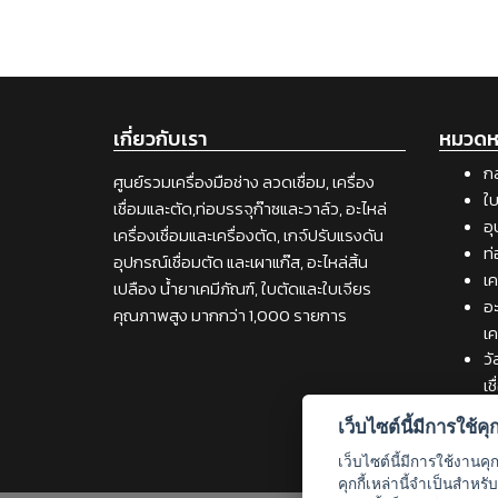
เกี่ยวกับเรา
หมวดหม
กล
ศูนย์รวมเครื่องมือช่าง ลวดเชื่อม, เครื่อง
ใบ
เชื่อมและตัด,ท่อบรรจุก๊าซและวาล์ว, อะไหล่
อุ
เครื่องเชื่อมและเครื่องตัด, เกจ์ปรับแรงดัน
ท่
อุปกรณ์เชื่อมตัด และเผาแก๊ส, อะไหล่สิ้น
เค
เปลือง น้ำยาเคมีภัณฑ์, ใบตัดและใบเจียร
อะ
คุณภาพสูง มากกว่า 1,000 รายการ
เค
วั
เช
เค
เว็บไซต์นี้มีการใช้คุกก
เว็บไซต์นี้มีการใช้งานคุ
คุกกี้เหล่านี้จำเป็นสำห