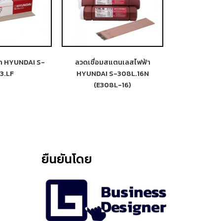
้า HYUNDAI S-
ลวดเชื่อมสแตนเลสไฟฟ้า
ลวดเชื่อม
3.LF
HYUNDAI S-308L.16N
HYUNDAI S-31
(E308L-16)
ยืนยันโดย