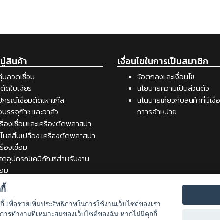
ู๋สินค้า
เงื่อนไขในการเป็นสมาชิก
ุ่มลวดเชื่อม
ข้อตกลงและเงื่อนไข
ตัดใบเจียร
นโยบายความเป็นส่วนตัว
ปกรณ์เชื่อมตัดเผาแก๊ส
นโนบายเกี่ยวกับสินค้าที่มีเงื
อบรรจุก๊าซ และวาล์ว
กาารจำหน่าย
รื่องเชื่อมและเครื่องตัดพลาสม่า
ไหล่สิ้นเปลือง เครื่องตัดพลาสม่า
รื่องเชื่อม
สดุอุปกรณ์เคมีภัณฑ์สำหรับงาน
ื่อม
รื่องมือช่าง
ี้
กกี้ เพื่อช่วยเพิ่มประสิทธิภาพในการใช้งานเว็บไซต์ของเรา
รับการทำงานที่เหมาะสมของเว็บไซต์ของฉัน หากไม่มีคุกกี้