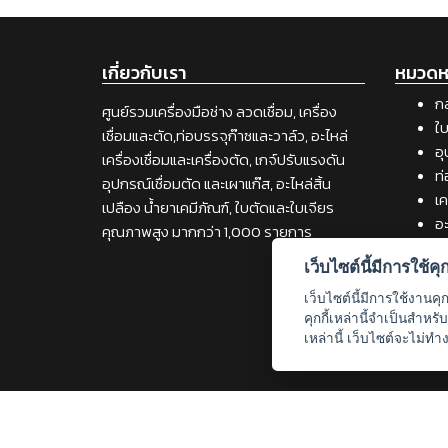
เกี่ยวกับเรา
หมวดหม
กล
ศูนย์รวมเครื่องมือช่าง ลวดเชื่อม, เครื่อง
ใบ
เชื่อมและตัด,ท่อบรรจุก๊าซและวาล์ว, อะไหล่
อุ
เครื่องเชื่อมและเครื่องตัด, เกจ์ปรับแรงดัน
ท่
อุปกรณ์เชื่อมตัด และเผาแก๊ส, อะไหล่สิ้น
เค
เปลือง น้ำยาเคมีภัณฑ์, ใบตัดและใบเจียร
อะ
คุณภาพสูง มากกว่า 1,000 รายการ
เค
เว็บไซต์นี้มีการใช้คุกก
วั
เช
เว็บไซต์นี้มีการใช้งานคุ
เค
คุกกี้เหล่านี้จำเป็นสำห
เหล่านี้ เว็บไซต์จะไม่ทำ
Copyright [201