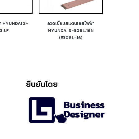
้า HYUNDAI S-
ลวดเชื่อมสแตนเลสไฟฟ้า
ลวดเชื่อม
3.LF
HYUNDAI S-308L.16N
HYUNDAI S-31
(E308L-16)
ยืนยันโดย