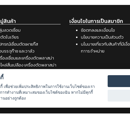
ู๋สินค้า
เงื่อนไขในการเป็นสมาชิก
ุ่มลวดเชื่อม
ข้อตกลงและเงื่อนไข
ตัดใบเจียร
นโยบายความเป็นส่วนตัว
ปกรณ์เชื่อมตัดเผาแก๊ส
นโนบายเกี่ยวกับสินค้าที่มีเงื
อบรรจุก๊าซ และวาล์ว
กาารจำหน่าย
รื่องเชื่อมและเครื่องตัดพลาสม่า
ไหล่สิ้นเปลือง เครื่องตัดพลาสม่า
รื่องเชื่อม
ี้
สดุอุปกรณ์เคมีภัณฑ์สำหรับงาน
ื่อม
กกี้ เพื่อช่วยเพิ่มประสิทธิภาพในการใช้งานเว็บไซต์ของเรา
รื่องมือช่าง
รับการทำงานที่เหมาะสมของเว็บไซต์ของฉัน หากไม่มีคุกกี้
งานอย่างถูกต้อง
8] udo.co.th | Powered by Udom Oxygen. All r