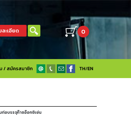
ยละเอียด
0
ะบบ / สมัครสมาชิก
TH
/
EN
่อบรรจุก๊าซอ๊อกซิเย่น