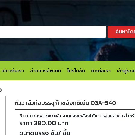
ค้นหาโด
เกี่ยวกับเรา
ข่าวสารอัพเดท
โปรโมชั่น
ติดต่อเรา
เข้าสู่ร
0
หัววาล์วท่อบรรจุ ก๊าซอ๊อกซิเย่น CGA-540
หัววาล์ว CGA-540 ผลิตจากทองเหลืองได้มาตรฐานสากล สำหรับท
ราคา 380.00 บาท
ขนาดบรรจุ อัน/ ชิ้น