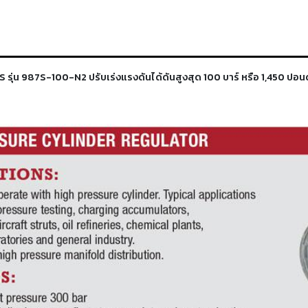
รุ่น 987S-100-N2 ปรับเร่งแรงดันได้ดันสูงสุด 100 บาร์ หรือ 1,450 ปอน