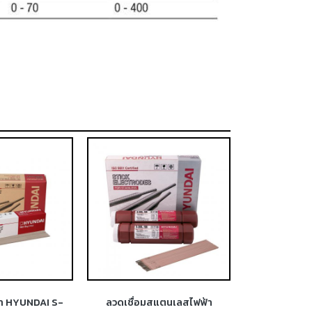
้า HYUNDAI S-
ลวดเชื่อมสแตนเลสไฟฟ้า
ลวดเชื่อม