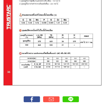
-
เชื่อม
ฟ
ลัก
ซ์
คอ
ลล์
(FCW)
-
เชื่อม
ซับ
เม
อร์ก
(SAW)
-
เชื่อม
แก๊ส
(Brazing)