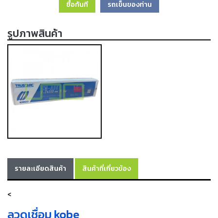
ซื้อทันที
รถเข็นของท่าน
เครื่อง
ตัด
พลา
รูปภาพสินค้า
สม่า
เครื่อง
เชื่อม
วัสดุ
อุปกรณ์
เคมีภัณฑ์
สำหรับ
งาน
เชื่อม
เครื่อง
มือ
รายละเอียดสินค้า
สินค้าที่เกี่ยวข้อง
ช่าง
กลุ่ม
<
ลวด
ลวดเชื่อม kobe