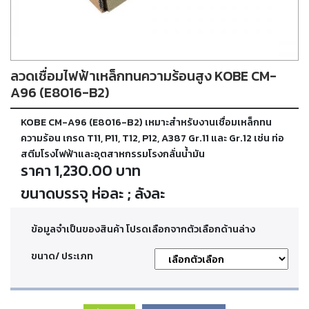
ตัด
เผา
แก๊ส
ลวดเชื่อมไฟฟ้าเหล็กทนความร้อนสูง KOBE CM-
ท่อ
บรรจุ
A96 (E8016-B2)
ก๊าซ
และ
KOBE CM-A96 (E8016-B2) เหมาะสำหรับงานเชื่อมเหล็กทน
วาล์ว
ความร้อน เกรด T11, P11, T12, P12, A387 Gr.11 และ Gr.12 เช่น ท่อ
สตีมโรงไฟฟ้าและอุตสาหกรรมโรงกลั่นน้ำมัน
ราคา 1,230.00 บาท
เครื่อง
เชื่อม
ขนาดบรรจุ ห่อละ ; ลังละ
และ
เครื่อง
ตัด
ข้อมูลจำเป็นของสินค้า โปรดเลือกจากตัวเลือกด้านล่าง
พลา
สม่า
ขนาด/ ประเภท
อะไหล่
สิ้น
เปลือง