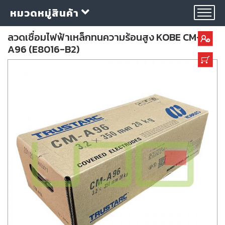
หมวดหมู่สินค้า
ลวดเชื่อมไฟฟ้าเหล็กทนความร้อนสูง KOBE CM-
A96 (E8016-B2)
กลุ่ม
ลวด
เชื่อม
ใบ
ตัด
ใบ
เจียร
อุปกรณ์
เชื่อม