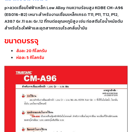
เชื่อม
p>
ลวดเชื่อมไฟฟ้าเหล็ก Low Alloy ทนความร้อนสูง KOBE CM-A96
เชื่อม
(E8016-B2) เหมาะสำหรับงานเชื่อมเหล็กเกรด
T11, P11, T12, P12,
เหล็ก
A387 Gr.11 และ Gr.12
ที่ทนต่ออุณหภูมิสูง เช่น ท่อสตีมไอน้ำหม้อต้ม
สำหรับโรงไฟฟ้าและอุตสาหกรรมโรงกลั่นน้ำมัน
-
ขนาดบรรจุ
เชื่อม
ไฟฟ้า
ลังละ 20 กิโลกรัม
(MMA)
ห่อละ 5 กิโลกรัม
-
เชื่อม
อาร์กอน
(TIG)
-
เชื่อม
ซี
โอทู
(MIG)