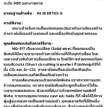
เชื่อม
ระดับ 490 เมกะปาสคาล
เชื่อม
มาตรฐานอ้างอิง :
A5.18 ER70S-6
เหล็ก
การใช้งาน :
-
เหมาะสำหรับการเชื่อมต่อชนและต่อฉากในงานโครงสร้าง
เชื่อม
ต่างๆ เช่นโครงสร้างรถยนต์ และเครื่องจักรในอุตสาหกรรม
ไฟฟ้า
(MMA)
คุณลักษณะเด่นในการใช้งาน :
MG-51T เป็นลวดเปลือย (Solid wire) ที่ออกแบบเป็น
-
พิเศษให้มีความสามารถด้านการใช้งานที่ดีในทุกท่าเชื่อม โดย
เชื่อม
เฉพาะอย่างยิ่งในการเชื่อมเหล็กบาง โดยใช้การถ่ายเทหยดโลหะ
อาร์กอน
แบบลัดวงจร (Short circuiting transfer) ก๊าซปกคลุมใช้ได้
(TIG)
ทั้ง CO
และ Ar-CO
การอาร์คคงที่และนิ่งเรียบถึงแม้จะ
2
2
เปลี่ยนแปลงกระแสไฟเชื่อมเป็นช่วงกว้าง
-
การเคลือบทองแดงด้วยเทคนิคพิเศษ ปราศจากการแตก
เชื่อม
ร้าวของทองแดง, ปราศจากสนิมถึงแม้จะถูกเก็บรักษาไว้เป็น
ซี
เวลานานพอสมควร, ผิวลวดที่มันวาวด้วยเทคนิคการผลิตที่
โอทู
พิเศษ, การควบคุมขนาดของ cast และ helix ที่ดี เพื่อให้ได้การ
(MIG)
พุ่งสู่แนวของการเชื่อมอย่างแม่นยำ, แกนพลาสติกที่มีปีกแข็ง
แรง เพื่อป้องกันการพันกันของเส้นลวด สิ่งต่างๆเหล่านี้ช่วยให้