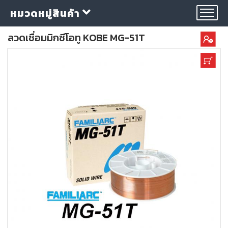
หมวดหมู่สินค้า
ลวดเชื่อมมิกซีโอทู KOBE MG-51T
กลุ่ม
ลวด
เชื่อม
ใบ
ตัด
ใบ
เจียร
อุปกรณ์
เชื่อม