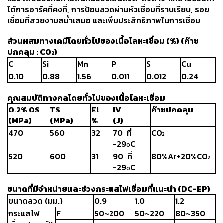
-
ได้การอาร์คที่คงที่, การป้อนลวดผ่านหัวเชื่อมที่ราบเรียบ, รอย
เชื่อม
เชื่อมที่สวยงามสม่ำเสมอ และเพิ่มประสิทธิภาพในการเชื่อม
ฟ
ลัก
ส่วนผสมทางเคมีโดยทั่วไปของเนื้อโลหะเชื่อม (%) (ก๊าซ
ซ์
ปกคลุม : CO
)
2
คอ
C
Si
Mn
P
S
Cu
ลล์
0.10
0.88
1.56
0.011
0.012
0.24
(FCW)
คุณสมบัติทางกลโดยทั่วไปของเนื้อโลหะเชื่อม
-
0.2% OS
TS
El
IV
ก๊าซปกคลุม
เชื่อม
(MPa)
(MPa)
%
(J)
ซับ
470
560
32
70 ที่
CO
2
เม
-29
C
O
อร์ก
520
600
31
90 ที่
80%Ar+20%CO
(SAW)
2
-29
C
O
-
ขนาดที่มีจำหน่ายและช่วงกระแสไฟเชื่อมที่แนะนำ (DC-EP)
เชื่อม
ขนาดลวด (มม.)
0.9
1.0
1.2
แก๊ส
(Brazing)
กระแสไฟ
F
50~200
50~220
80~350