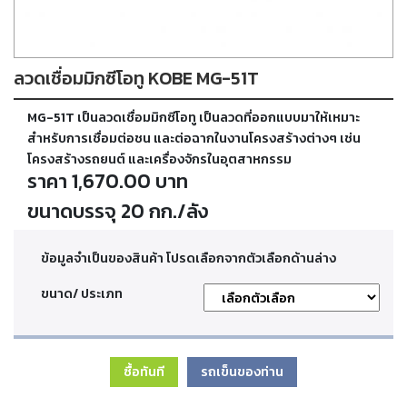
ตัด
เผา
แก๊ส
ลวดเชื่อมมิกซีโอทู KOBE MG-51T
ท่อ
MG-51T เป็นลวดเชื่อมมิกซีโอทู เป็นลวดที่ออกแบบมาให้เหมาะ
บรรจุ
ก๊าซ
สำหรับการเชื่อมต่อชน และต่อฉากในงานโครงสร้างต่างๆ เช่น
และ
โครงสร้างรถยนต์ และเครื่องจักรในอุตสาหกรรม
วาล์ว
ราคา 1,670.00 บาท
ขนาดบรรจุ 20 กก./ลัง
เครื่อง
เชื่อม
และ
ข้อมูลจำเป็นของสินค้า โปรดเลือกจากตัวเลือกด้านล่าง
เครื่อง
ตัด
ขนาด/ ประเภท
พลา
สม่า
ซื้อทันที
รถเข็นของท่าน
อะไหล่
สิ้น
เปลือง