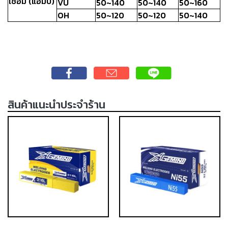
เชื่อม (แอมป์)
VU
50~140
50~140
50~160
เชื่อม
OH
50~120
50~120
50~140
ส
แตน
เลส
-
เชื่อม
ไฟฟ้า
(MMA)
สินค้าแนะนำประจำร้าน
-
เชื่อม
อาร์กอน
(TIG)
-
เชื่อม
ซี
โอทู
(MIG)