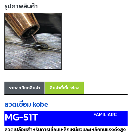
รูปภาพสินค้า
เครื่อง
ตัด
พลา
สม่า
เครื่อง
เชื่อม
วัสดุ
อุปกรณ์
เคมีภัณฑ์
สำหรับ
งาน
เชื่อม
รายละเอียดสินค้า
สินค้าที่เกี่ยวข้อง
เครื่อง
มือ
ลวดเชื่อม kobe
ช่าง
MG-51T
FAMILIARC
กลุ่ม
ลวด
ลวดเปลือยสำหรับการเชื่อมเหล็กเหนียวและเหล็กทนแรงดึงสูง