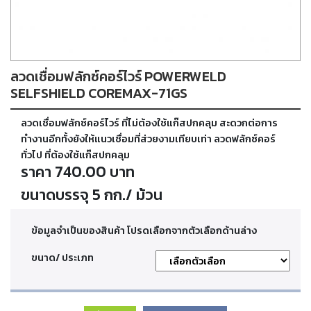
ตัด
เผา
แก๊ส
ลวดเชื่อมฟลักซ์คอร์ไวร์ POWERWELD
ท่อ
บรรจุ
SELFSHIELD COREMAX-71GS
ก๊าซ
และ
ลวดเชื่อมฟลักซ์คอร์ไวร์ ที่ไม่ต้องใช้แก๊สปกคลุม สะดวกต่อการ
วาล์ว
ทำงานอีกทั้งยังให้แนวเชื่อมที่ส่วยงามเทียบเท่า ลวดฟลักซ์คอร์
ทั่วไป ที่ต้องใช้แก๊สปกคลุม
ราคา 740.00 บาท
เครื่อง
เชื่อม
ขนาดบรรจุ 5 กก./ ม้วน
และ
เครื่อง
ตัด
ข้อมูลจำเป็นของสินค้า โปรดเลือกจากตัวเลือกด้านล่าง
พลา
สม่า
ขนาด/ ประเภท
อะไหล่
สิ้น
เปลือง