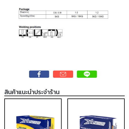
-
เชื่อม
ฟ
ลัก
ซ์
คอ
ลล์
(FCW)
-
เชื่อม
ซับ
เม
อร์ก
สินค้าแนะนำประจำร้าน
(SAW)
-
เชื่อม
แก๊ส
(Brazing)