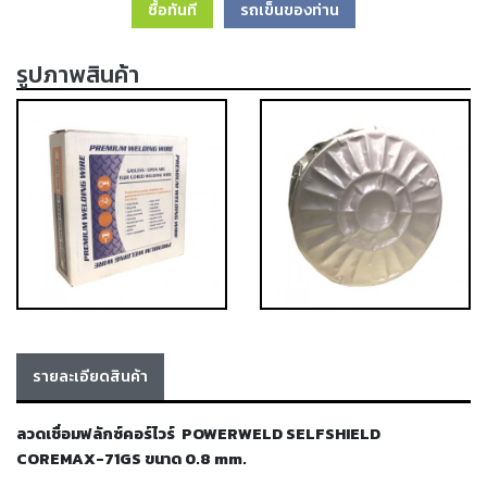
ซื้อทันที
รถเข็นของท่าน
เครื่อง
ตัด
พลา
รูปภาพสินค้า
สม่า
เครื่อง
เชื่อม
วัสดุ
อุปกรณ์
เคมีภัณฑ์
สำหรับ
งาน
เชื่อม
เครื่อง
มือ
รายละเอียดสินค้า
ช่าง
กลุ่ม
ลวดเชื่อมฟลักซ์คอร์ไวร์ POWERWELD SELFSHIELD
COREMAX-71GS ขนาด 0.8 mm.
ลวด