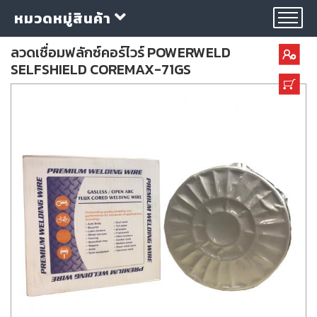
หมวดหมู่สินค้า
ลวดเชื่อมฟลักซ์คอร์ไวร์ POWERWELD
SELFSHIELD COREMAX-71GS
กลุ่ม
ลวด
เชื่อม
ใบ
ตัด
ใบ
เจียร
อุปกรณ์
เชื่อม