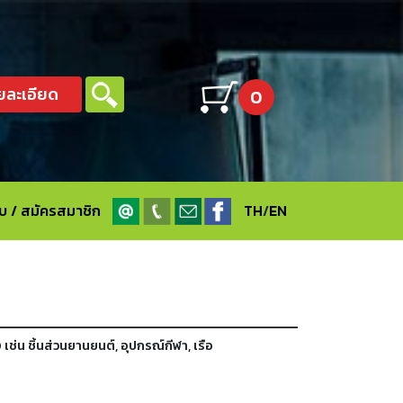
ยละเอียด
0
ะบบ / สมัครสมาชิก
TH
/
EN
่น ชิ้นส่วนยานยนต์, อุปกรณ์กีฬา, เรือ