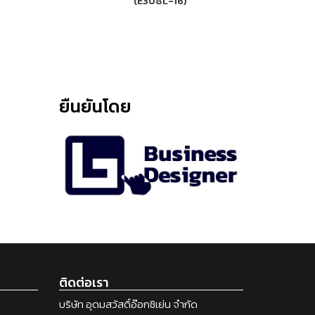
(E308L-16)
ยืนยันโดย
ติดต่อเรา
บริษัท อุดมสวัสดิ์อ๊อกซิเย่น จำกัด