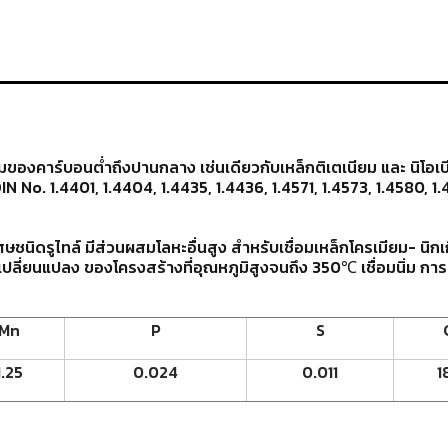
ผสมของคาร์บอนตํ่าถึงปานกลาง เช่นเดียวกับเหล็กติเตเนียม และ นิโอเบ
IN No. 1.4401, 1.4404, 1.4435, 1.4436, 1.4571, 1.4573, 1.4580, 1.
เศษชนิดรูไทล์ มีส่วนผสมโลหะอื่นสูง สำหรับเชื่อมเหล็กโครเมียม- น
ปลี่ยนแปลง ของโครงสร้างที่อุณหภูมิสูงจนถึง
350℃
เชื่อมนิ่ม ก
Mn
P
S
1.25
0.024
0.011
1