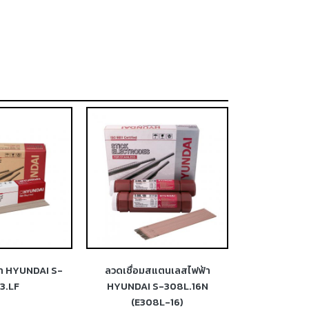
้า HYUNDAI S-
ลวดเชื่อมสแตนเลสไฟฟ้า
ลวดเชื่อม
3.LF
HYUNDAI S-308L.16N
HYUNDAI S-31
(E308L-16)