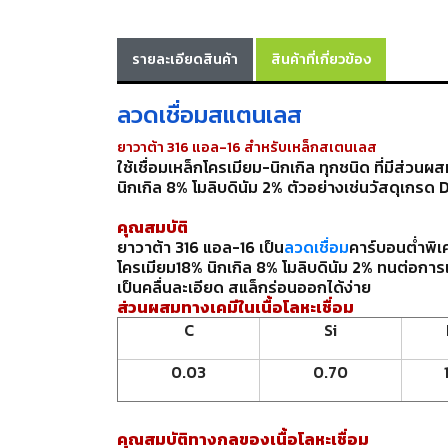
รายละเอียดสินค้า
สินค้าที่เกี่ยวข้อง
ลวดเชื่อมสแตนเลส
ยาวาต้า
316
แอล-
16
สำหรับเหล็กสเตนเลส
ใช้เชื่อมเหล็กโครเมียม-นิกเกิล ทุกชนิด ที่มีส่วน
นิกเกิล
8%
โมลิบดินัม
2%
ตัวอย่างเช่นวัสดุเกรด
D
คุณสมบัติ
ยาวาต้า
316
แอล-
16
เป็น
ลวดเชื่อม
คาร์บอนตํ่าพิ
โครเมียม
18%
นิกเกิล
8%
โมลิบดินัม
2%
ทนต่อการเ
เป็นคลื่นละเอียด สแล็กร่อนออกได้ง่าย
ส่วนผสมทางเคมีในเนื้อโลหะเชื่อม
C
Si
0.03
0.70
คุณสมบัติทางกลของเนื้อโลหะเชื่อม