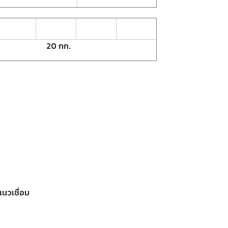
20
กก.
นวเชื่อม