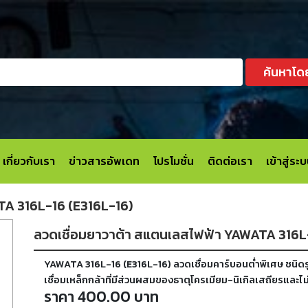
ค้นหาโด
เกี่ยวกับเรา
ข่าวสารอัพเดท
โปรโมชั่น
ติดต่อเรา
เข้าสู่ร
TA 316L-16 (E316L-16)
ลวดเชื่อมยาวาต้า สแตนเลสไฟฟ้า YAWATA 316L
YAWATA 316L-16 (E316L-16) ลวดเชื่อมคาร์บอนต่ำพิเศษ ชนิดรูไ
เชื่อมเหล็กกล้าที่มีส่วนผสมของธาตุโครเมียม-นิเกิลเสถียรและ
ราคา 400.00 บาท