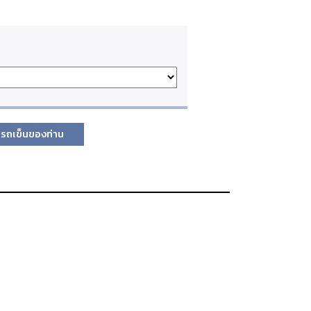
รถเข็นของท่าน