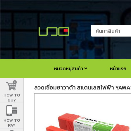
หมวดหมู่สินค้า
หน้าแรก
ลวดเชื่อมยาวาต้า สแตนเลสไฟฟ้า YAWA
HOW TO
BUY
HOW TO
PAY