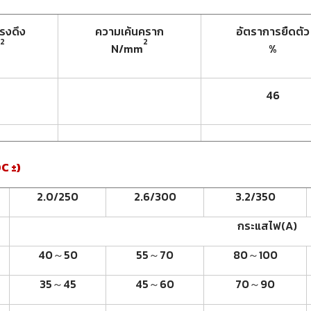
รงดึง
ความเค้นคราก
อัตราการยืดตัว
2
2
N/mm
%
46
C ±)
2.0/250
2.6/300
3.2/350
กระแสไฟ(
A)
40
～
50
55
～
70
80
～
100
35
～
45
45
～
60
70
～
90