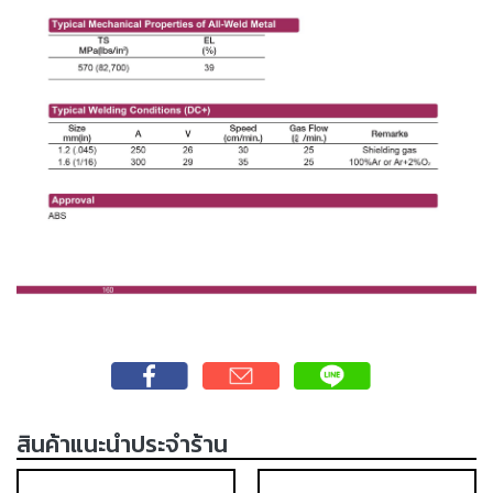
เชื่อม
เชื่อม
เหล็ก
-
เชื่อม
ไฟฟ้า
(MMA)
-
เชื่อม
อาร์กอน
(TIG)
-
เชื่อม
ซี
โอทู
สินค้าแนะนำประจำร้าน
(MIG)