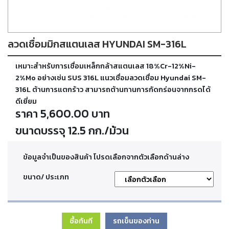
ตัด
เผา
แก๊ส
ลวดเชื่อมมิกสแตนเลส HYUNDAI SM-316L
ท่อ
เหมาะสำหรับการเชื่อมเหล็กกล้าสแตนเลส 18%Cr-12%Ni-
บรรจุ
ก๊าซ
2%Mo อย่างเช่น SUS 316L แนวเชื่อมลวดเชื่อม Hyundai SM-
และ
316L ต้านการแตกร้าว สามารถต้านทานการกัดกร่อนจากกรดได้
วาล์ว
ดีเยี่ยม
ราคา 5,600.00 บาท
เครื่อง
ขนาดบรรจุ 12.5 กก./ม้วน
เชื่อม
และ
เครื่อง
ข้อมูลจำเป็นของสินค้า โปรดเลือกจากตัวเลือกด้านล่าง
ตัด
พลา
ขนาด/ ประเภท
สม่า
อะไหล่
ซื้อทันที
รถเข็นของท่าน
สิ้น
เปลือง