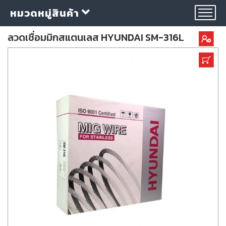
หมวดหมู่สินค้า
ลวดเชื่อมมิกสแตนเลส HYUNDAI SM-316L
กลุ่ม
ลวด
เชื่อม
ใบ
ตัด
ใบ
เจียร
อุปกรณ์
เชื่อม