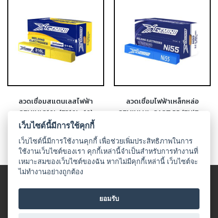
-
เชื่อม
ฟ
ลัก
ซ์
คอ
ลล์
(FCW)
-
ลวดเชื่อมสแตนเลสไฟฟ้า
ลวดเชื่อมไฟฟ้าเหล็กหล่อ
เชื่อม
GEMINI 316L (E316L-16)
GEMINI NI-CAST 55 (ENiFe-
ซับ
CI)
เว็บไซต์นี้มีการใช้คุกกี้
เม
เว็บไซต์นี้มีการใช้งานคุกกี้ เพื่อช่วยเพิ่มประสิทธิภาพในการ
อร์ก
ใช้งานเว็บไซต์ของเรา คุกกี้เหล่านี้จำเป็นสำหรับการทำงานที่
(SAW)
เหมาะสมของเว็บไซต์ของฉัน หากไม่มีคุกกี้เหล่านี้ เว็บไซต์จะ
ไม่ทำงานอย่างถูกต้อง
-
© 2018 UDO WELDING. All rights
เชื่อม
ข้อตกลงและเงื่อนไข
|
นโนบายเกี่ยวกับสินค้าที่มีเงื่อนไขในกาาร
แก๊ส
ยอมรับ
จำหน่าย
|
นโยบายความเป็นส่วนตัว
(Brazing)