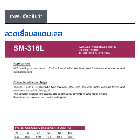
เครื่อง
ตัด
รายละเอียดสินค้า
พลา
สม่า
เครื่อง
ลวดเชื่อมสแตนเลส
เชื่อม
วัสดุ
อุปกรณ์
เคมีภัณฑ์
สำหรับ
งาน
เชื่อม
เครื่อง
มือ
ช่าง
กลุ่ม
ลวด