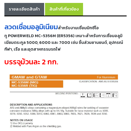
เครื่อง
รายละเอียดสินค้า
สินค้าที่เกี่ยวข้อง
ตัด
พลา
สม่า
ลวดเชื่อมอลูมิเนียม
เครื่อง
สำหรับงานเชื่อมมิกซีโอ
เชื่อม
ทู
POWERWELD MC-5356M (ER5356)
เหมาะสำหรับการเชื่อมอลูมิ
เนียมตระกูล 5000, 6000 และ 7
000 เช่น ชิ้นส่วนยานยนต์, อุปกรณ์
วัสดุ
กีฬา, เรือ และอุตสาหกรรมรถไฟ
อุปกรณ์
เคมีภัณฑ์
บรรจุม้วนละ 2 กก.
สำหรับ
งาน
เชื่อม
เครื่อง
มือ
ช่าง
กลุ่ม
ลวด