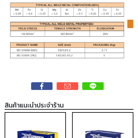
เชื่อม
เชื่อม
เหล็ก
-
เชื่อม
ไฟฟ้า
(MMA)
-
เชื่อม
อาร์กอน
(TIG)
-
สินค้าแนะนำประจำร้าน
เชื่อม
ซี
โอทู
(MIG)