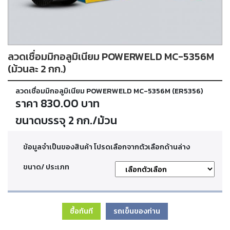
ตัด
เผา
แก๊ส
ลวดเชื่อมมิกอลูมิเนียม POWERWELD MC-5356M
ท่อ
บรรจุ
(ม้วนละ 2 กก.)
ก๊าซ
และ
ลวดเชื่อมมิกอลูมิเนียม POWERWELD MC-5356M (ER5356)
วาล์ว
ราคา 830.00 บาท
ขนาดบรรจุ 2 กก./ม้วน
เครื่อง
เชื่อม
และ
ข้อมูลจำเป็นของสินค้า โปรดเลือกจากตัวเลือกด้านล่าง
เครื่อง
ตัด
ขนาด/ ประเภท
พลา
สม่า
ซื้อทันที
รถเข็นของท่าน
อะไหล่
สิ้น
เปลือง