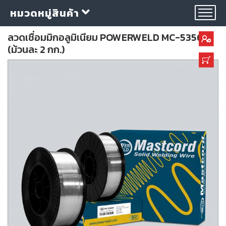
หมวดหมู่สินค้า
ลวดเชื่อมมิกอลูมิเนียม POWERWELD MC-5356M
(ม้วนละ 2 กก.)
กลุ่ม
ลวด
เชื่อม
ใบ
ตัด
ใบ
เจียร
อุปกรณ์
เชื่อม