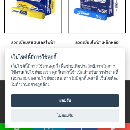
-
เชื่อม
ฟ
ลัก
ซ์
คอ
ลล์
ลวดเชื่อมสแตนเลสไฟฟ้า
ลวดเชื่อมไฟฟ้าเหล็กหล่อ
(FCW)
GEMINI 316L (E316L-16)
GEMINI NI-CAST 55 (ENiFe-
CI)
เว็บไซต์นี้มีการใช้คุกกี้
-
เชื่อม
เว็บไซต์นี้มีการใช้งานคุกกี้ เพื่อช่วยเพิ่มประสิทธิภาพในการ
ใช้งานเว็บไซต์ของเรา คุกกี้เหล่านี้จำเป็นสำหรับการทำงานที่
ซับ
เหมาะสมของเว็บไซต์ของฉัน หากไม่มีคุกกี้เหล่านี้ เว็บไซต์จะ
เม
ไม่ทำงานอย่างถูกต้อง
อร์ก
© 2018 UDO WELDING. All rights
(SAW)
ข้อตกลงและเงื่อนไข
|
นโนบายเกี่ยวกับสินค้าที่มีเงื่อนไขในกาาร
ยอมรับ
-
จำหน่าย
|
นโยบายความเป็นส่วนตัว
เชื่อม
All Product
ไม่ยอมรับ
แก๊ส
(Brazing)