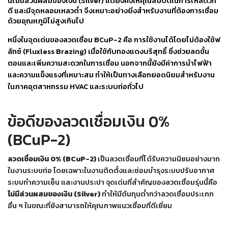
นี้ไม่มีส่วนผสมของเงิน (Silver) แต่ยังคงให้คุณสมบัติในการไหลตัวที่
-
ดี และมีจุดหลอมเหลวต่ำ จึงเหมาะอย่างยิ่งสำหรับงานที่ต้องการเชื่อม
เชื่อม
ด้วยอุณหภูมิไม่สูงเกินไป
ฟ
ลัก
หนึ่งในจุดเด่นของลวดเชื่อม BCuP-2 คือ การใช้งานได้โดยไม่ต้องใช้ฟ
ซ์
ลักซ์ (Fluxless Brazing) เมื่อใช้กับทองแดงบริสุทธิ์ ซึ่งช่วยลดขั้น
คอ
ตอนและเพิ่มความสะดวกในการเชื่อม นอกจากนี้ยังมีค่าการนำไฟฟ้า
ลล์
และความแข็งแรงที่เหมาะสม ทำให้เป็นทางเลือกยอดนิยมสำหรับงาน
(FCW)
ในภาคอุตสาหกรรม HVAC และระบบท่อทั่วไป
-
ข้อดีของลวดเชื่อมเงิน 0%
เชื่อม
ซับ
(BCuP-2)
เม
อร์ก
ลวดเชื่อมเงิน 0% (BCuP-2)
เป็นลวดเชื่อมที่ได้รับความนิยมอย่างมาก
(SAW)
ในงานระบบท่อ โดยเฉพาะในงานติดตั้งและซ่อมบำรุงระบบปรับอากาศ
ระบบทำความเย็น และงานประปา จุดเด่นที่สำคัญของลวดเชื่อมรุ่นนี้คือ
-
ไม่มีส่วนผสมของเงิน (Silver)
ทำให้มีต้นทุนต่ำกว่าลวดเชื่อมประเภท
เชื่อม
อื่น ๆ ในขณะที่ยังสามารถให้คุณภาพแนวเชื่อมที่ดีเยี่ยม
แก๊ส
(Brazing)