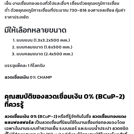
เชื่อม
เย็น
งานเชื่อมทองแดงทั่วไป
และอื่นๆ
เชื่อมด้วยอุณหภูมิการเชื่อม
ต่ำ
ด้วยอุณหภูมิการเชื่อมที่ประมาณ 730-816 องศาเซลเซียล
คุ้มค่า
เชื่อม
ราคาประหยัด
เหล็ก
มีให้เลือกหลายขนาด
-
เชื่อม
แบบแบน (1.3x3.2x500 mm.)
ไฟฟ้า
แบบกลมขนาด (1.6x500 mm.)
(MMA)
แบบกลมขนาด (2.4x500 mm.)
-
บรรจุแพ๊คละ 1 กิโลกรัม
เชื่อม
ลวดเชื่อมเงิน
0% CHAMP
อาร์กอน
(TIG)
คุณสมบัติของลวดเชื่อมเงิน 0% (BCuP-2)
-
ที่ควรรู้
เชื่อม
ซี
ลวดเชื่อมเงิน 0% (
BCuP-2
)
หรือที่รู้จักกันในชื่อ
ลวดเชื่อมทองแดง
โอทู
ผสมฟอสฟอรัส
เป็นลวดเชื่อมที่นิยมใช้ในงานเชื่อมท่อทองแดง โดย
(MIG)
เฉพาะในงานระบบทำความเย็น ระบบแอร์ และระบบน้ำประปา ลวดชนิด