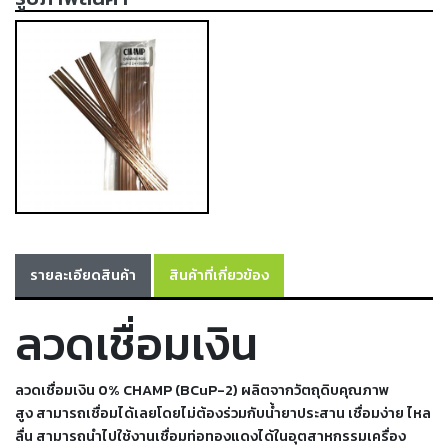
เครื่อง
ตัด
พลา
สม่า
เครื่อง
เชื่อม
วัสดุ
อุปกรณ์
เคมีภัณฑ์
สำหรับ
งาน
เชื่อม
รายละเอียดสินค้า
สินค้าที่เกี่ยวข้อง
ลวดเชื่อมเงิน
เครื่อง
มือ
ช่าง
ลวดเชื่อมเงิน 0% CHAMP (BCuP-2) ผลิตจากวัตถุดิบคุณภาพ
กลุ่ม
สูง
สามารถเชื่อมได้เลยโดยไม่ต้องร่วมกับน้ำยาประสาน เชื่อมง่าย ไหล
ลวด
ลื่น
สามารถนำไปใช้งานเชื่อมท่อทองแดงได้ในอุตสาหกรรมเครื่อง