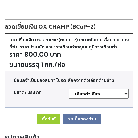
ตัด
เผา
แก๊ส
ลวดเชื่อมเงิน 0% CHAMP (BCuP-2)
ท่อ
ลวดเชื่อมเงิน 0% CHAMP (BCuP-2) เหมาะกับงานเชื่อมทองแดง
บรรจุ
ก๊าซ
ทั่วไป ราคาประหยัด สามารถเชื่อมด้วยอุณหภูมิการเชื่อมต่ำ
และ
ราคา 800.00 บาท
วาล์ว
ขนาดบรรจุ 1 กก./ห่อ
เครื่อง
ข้อมูลจำเป็นของสินค้า โปรดเลือกจากตัวเลือกด้านล่าง
เชื่อม
และ
เครื่อง
ขนาด/ ประเภท
ตัด
พลา
สม่า
ซื้อทันที
รถเข็นของท่าน
อะไหล่
สิ้น
รูปภาพสินค้า
เปลือง