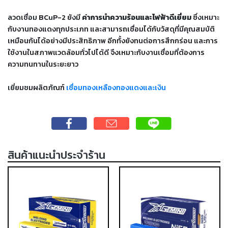
เชื่อม
ลวดเชื่อม BCuP-2 ยังมี
ค่าการนำความร้อนและไฟฟ้าดีเยี่ยม
ซึ่งเหมาะ
ส
กับงานทองแดงทุกประเภท และสามารถเชื่อมได้กับวัสดุที่มีคุณสมบัติ
แตน
เหมือนกันได้อย่างมีประสิทธิภาพ อีกทั้งยังทนต่อการสึกกร่อน และการ
เลส
ใช้งานในสภาพแวดล้อมทั่วไปได้ดี จึงเหมาะกับงานเชื่อมที่ต้องการ
ความทนทานในระยะยาว
-
เชื่อม
เยี่ยมชมผลิตภัณฑ์
เชื่อมทองเหลืองทองแดงและเงิน
ไฟฟ้า
(MMA)
-
เชื่อม
อาร์กอน
สินค้าแนะนำประจำร้าน
(TIG)
-
เชื่อม
ซี
โอทู
(MIG)