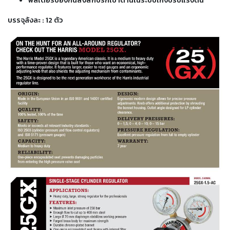
ฟิลเตอร์ป้องกันสิ่งสกปรกเข้าด้านในระบบเกจ์ปรับแรงดัน
-
เชื่อม
บรรจุลังละ : 12 ตัว
ฟ
ลัก
ซ์
คอ
ลล์
(FCW)
-
เชื่อม
ซับ
เม
อร์ก
(SAW)
-
เชื่อม
แก๊ส
(Brazing)