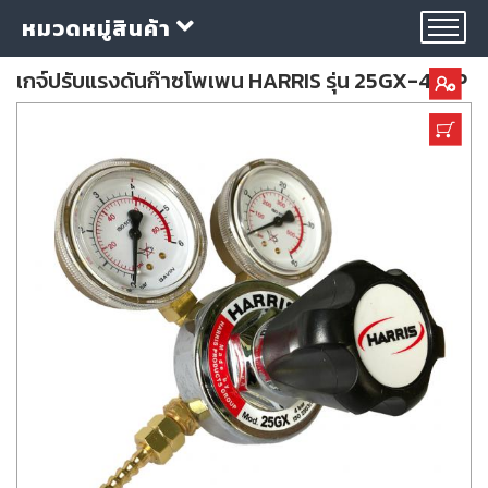
หมวดหมู่สินค้า
เกจ์ปรับแรงดันก๊าซโพเพน HARRIS รุ่น 25GX-4-LP
กลุ่ม
ลวด
เชื่อม
ใบ
ตัด
ใบ
เจียร
อุปกรณ์
เชื่อม