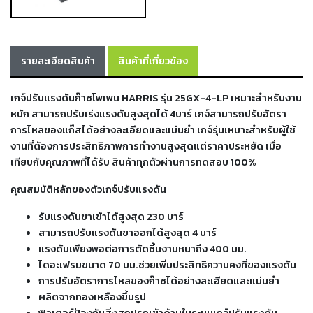
เชื่อม
เชื่อม
เหล็ก
รายละเอียดสินค้า
สินค้าที่เกี่ยวข้อง
-
เชื่อม
เกจ์ปรับแรงดันก๊าซโพเพน HARRIS รุ่น 25GX-4-LP เหมาะสำหรับงาน
ไฟฟ้า
หนัก สามารถปรับเร่งแรงดันสูงสุดได้ 4บาร์ เกจ์สามารถปรับอัตรา
(MMA)
การไหลของแก๊สได้อย่างละเอียดและแม่นยำ เกจ์รุ่นเหมาะสำหรับผู้ใช้
งานที่ต้องการประสิทธิภาพการทำงานสูงสุดแต่ราคาประหยัด เมื่อ
-
เทียบกับคุณภาพที่ได้รับ สินค้าทุกตัวผ่านการทดสอบ 100%
เชื่อม
อาร์กอน
คุณสมบัติหลักของตัวเกจ์ปรับแรงดัน
(TIG)
รับแรงดันขาเข้าได้สูงสุด 230 บาร์
-
สามารถปรับแรงดันขาออกได้สูงสุด 4 บาร์
เชื่อม
แรงดันเพียงพอต่อการตัดชิ้นงานหนาถึง 400 มม.
ซี
ไดอะเฟรมขนาด 70 มม.ช่วยเพิ่มประสิทธิความคงที่ของแรงดัน
โอทู
การปรับอัตราการไหลของก๊าซได้อย่างละเอียดและแม่นยำ
(MIG)
ผลิตจากทองเหลืองขึ้นรูป