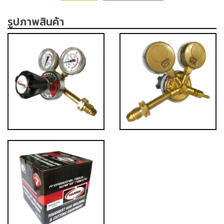
เครื่อง
ตัด
รูปภาพสินค้า
พลา
สม่า
เครื่อง
เชื่อม
วัสดุ
อุปกรณ์
เคมีภัณฑ์
สำหรับ
งาน
เชื่อม
เครื่อง
มือ
ช่าง
กลุ่ม
ลวด