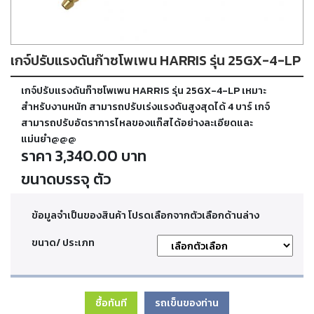
ตัด
เผา
แก๊ส
เกจ์ปรับแรงดันก๊าซโพเพน HARRIS รุ่น 25GX-4-LP
ท่อ
เกจ์ปรับแรงดันก๊าซโพเพน HARRIS รุ่น 25GX-4-LP เหมาะ
บรรจุ
ก๊าซ
สำหรับงานหนัก สามารถปรับเร่งแรงดันสูงสุดได้ 4 บาร์ เกจ์
และ
สามารถปรับอัตราการไหลของแก๊สได้อย่างละเอียดและ
วาล์ว
แม่นยำ@@@
ราคา 3,340.00 บาท
เครื่อง
ขนาดบรรจุ ตัว
เชื่อม
และ
เครื่อง
ข้อมูลจำเป็นของสินค้า โปรดเลือกจากตัวเลือกด้านล่าง
ตัด
พลา
ขนาด/ ประเภท
สม่า
อะไหล่
ซื้อทันที
รถเข็นของท่าน
สิ้น
เปลือง