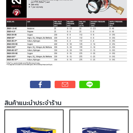
เชื่อม
ส
แตน
เลส
-
เชื่อม
ไฟฟ้า
(MMA)
-
เชื่อม
อาร์กอน
(TIG)
สินค้าแนะนำประจำร้าน
-
เชื่อม
ซี
โอทู
(MIG)