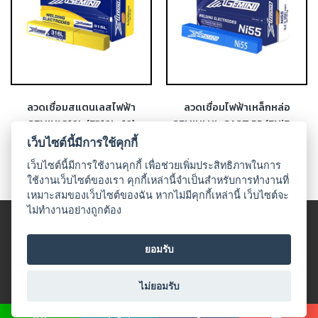
-
เชื่อม
ฟ
ลัก
ซ์
คอ
ลวดเชื่อมสแตนเลสไฟฟ้า
ลวดเชื่อมไฟฟ้าเหล็กหล่อ
ลล์
GEMINI 316L (E316L-16)
GEMINI NI-CAST 55 (ENiFe-
(FCW)
CI)
เว็บไซต์นี้มีการใช้คุกกี้
-
เว็บไซต์นี้มีการใช้งานคุกกี้ เพื่อช่วยเพิ่มประสิทธิภาพในการ
เชื่อม
ใช้งานเว็บไซต์ของเรา คุกกี้เหล่านี้จำเป็นสำหรับการทำงานที่
ซับ
เหมาะสมของเว็บไซต์ของฉัน หากไม่มีคุกกี้เหล่านี้ เว็บไซต์จะ
เม
ไม่ทำงานอย่างถูกต้อง
© 2018 UDO WELDING. All rights
อร์ก
(SAW)
ข้อตกลงและเงื่อนไข
|
นโนบายเกี่ยวกับสินค้าที่มีเงื่อนไขในกาาร
ยอมรับ
จำหน่าย
|
นโยบายความเป็นส่วนตัว
เชื่อ
All Product
มอ
ไม่ยอมรับ
ลู
มิ