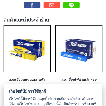
-
เชื่อม
ฟ
ลัก
สินค้าแนะนำประจำร้าน
ซ์
คอ
ลล์
(FCW)
-
เชื่อม
ซับ
เม
อร์ก
(SAW)
ลวดเชื่อมสแตนเลสไฟฟ้า
ลวดเชื่อมไฟฟ้าเหล็กหล่อ
GEMINI 316L (E316L-16)
GEMINI NI-CAST 55 (ENiFe-
-
CI)
เชื่อม
เว็บไซต์นี้มีการใช้คุกกี้
แก๊ส
เว็บไซต์นี้มีการใช้งานคุกกี้ เพื่อช่วยเพิ่มประสิทธิภาพในการ
(Brazing)
ใช้งานเว็บไซต์ของเรา คุกกี้เหล่านี้จำเป็นสำหรับการทำงานที่