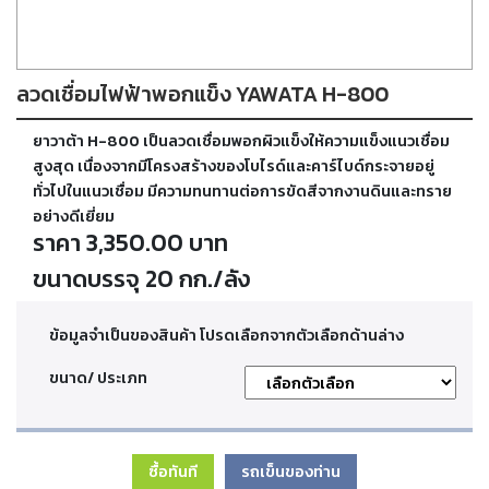
ตัด
เผา
แก๊ส
ลวดเชื่อมไฟฟ้าพอกแข็ง YAWATA H-800
ท่อ
ยาวาต้า H-800 เป็นลวดเชื่อมพอกผิวแข็งให้ความแข็งแนวเชื่อม
บรรจุ
ก๊าซ
สูงสุด เนื่องจากมีโครงสร้างของโบไรด์และคาร์ไบด์กระจายอยู่
และ
ทั่วไปในแนวเชื่อม มีความทนทานต่อการขัดสีจากงานดินและทราย
วาล์ว
อย่างดีเยี่ยม
ราคา 3,350.00 บาท
เครื่อง
ขนาดบรรจุ 20 กก./ลัง
เชื่อม
และ
เครื่อง
ข้อมูลจำเป็นของสินค้า โปรดเลือกจากตัวเลือกด้านล่าง
ตัด
พลา
ขนาด/ ประเภท
สม่า
อะไหล่
ซื้อทันที
รถเข็นของท่าน
สิ้น
เปลือง