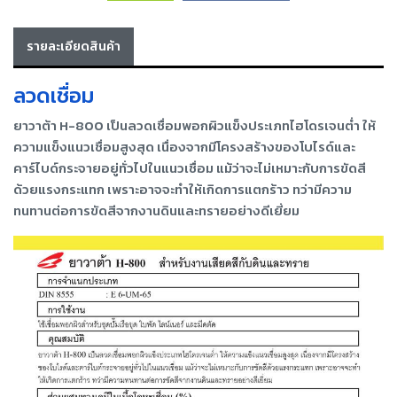
เครื่อง
ตัด
รายละเอียดสินค้า
พลา
สม่า
เครื่อง
ลวดเชื่อม
เชื่อม
ยาวาต้า H-800 เป็นลวดเชื่อมพอกผิวแข็งประเภทไฮโดรเจนต่ำ ให้
วัสดุ
ความแข็งแนวเชื่อมสูงสุด เนื่องจากมีโครงสร้างของโบไรด์และ
อุปกรณ์
คาร์ไบด์กระจายอยู่ทั่วไปในแนวเชื่อม แม้ว่าจะไม่เหมาะกับการขัดสี
เคมีภัณฑ์
ด้วยแรงกระแทก เพราะอาจจะทำให้เกิดการแตกร้าว ทว่ามีความ
สำหรับ
งาน
ทนทานต่อการขัดสีจากงานดินและทรายอย่างดีเยี่ยม
เชื่อม
เครื่อง
มือ
ช่าง
กลุ่ม
ลวด