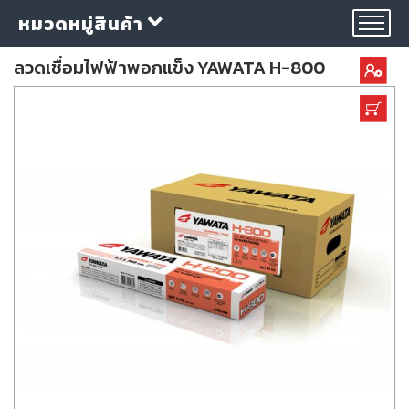
หมวดหมู่สินค้า
ลวดเชื่อมไฟฟ้าพอกแข็ง YAWATA H-800
กลุ่ม
ลวด
เชื่อม
ใบ
ตัด
ใบ
เจียร
อุปกรณ์
เชื่อม