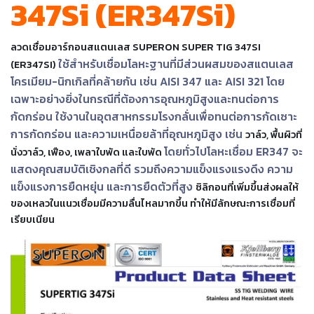
347Si (ER347Si)
เชื่อม
เชื่อม
เหล็ก
ลวดเชื่อมอาร์กอนสแตนเลส SUPERON SUPER TIG 347SI
ใช้สำหรับเชื่อมโลหะฐานที่มีส่วนผสมของสแตนเลส
(ER347SI)
-
โครเมียม-นิกเกิลที่คล้ายกัน เช่น AISI 347 และ AISI 321 โดย
เชื่อม
เฉพาะอย่างยิ่งในกรณีที่ต้องการอุณหภูมิสูงและทนต่อการ
ไฟฟ้า
กัดกร่อน
ใช้งานในอุตสาหกรรมโรงกลั่นเพื่อทนต่อการกัดเซาะ
(MMA)
การกัดกร่อน และความเหนื่อยล้าที่อุณหภูมิสูง เช่น
วาล์ว, พื้นผิวที่
โดยทั่วไปโลหะเชื่อม ER347 จะ
นั่งวาล์ว, เฟือง, เพลาใบพัด และใบพัด
-
แสดงคุณสมบัติเชิงกลที่ดี รวมถึงความแข็งแรงแรงดึง ความ
เชื่อม
อาร์กอน
แข็งแรงการยืดหยุ่น และการยืดตัวที่สูง
ซิลิกอนที่เพิ่มขึ้นส่งผลให้
(TIG)
ของเหลวในแนวเชื่อมมีความลื่นไหลมากขึ้น ทำให้มีลักษณะการเชื่อมที่
เรียบเนียน
-
เชื่อม
ซี
โอทู
(MIG)