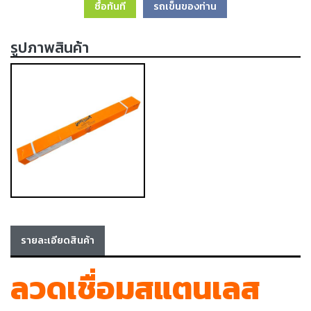
ซื้อทันที
รถเข็นของท่าน
เครื่อง
ตัด
พลา
รูปภาพสินค้า
สม่า
เครื่อง
เชื่อม
วัสดุ
อุปกรณ์
เคมีภัณฑ์
สำหรับ
งาน
เชื่อม
เครื่อง
มือ
รายละเอียดสินค้า
ช่าง
ลวดเชื่อมสแตนเลส
กลุ่ม
ลวด