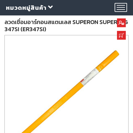
หมวดหมู่สินค้า
ลวดเชื่อมอาร์กอนสแตนเลส SUPERON SUPER TIG
347SI (ER347SI)
กลุ่ม
ลวด
เชื่อม
ใบ
ตัด
ใบ
เจียร
อุปกรณ์
เชื่อม