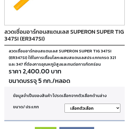
ตัด
เผา
แก๊ส
ลวดเชื่อมอาร์กอนสแตนเลส SUPERON SUPER TIG
ท่อ
บรรจุ
347SI (ER347SI)
ก๊าซ
และ
ลวดเชื่อมอาร์กอนสแตนเลส SUPERON SUPER TIG 347SI
วาล์ว
(ER347SI) ใช้ในการเชื่อมโลหะผสมสแตนเลสประเภทเกรด 321
และ 347 ที่ต้องการอุณหภูมิสูงและทนต่อการกัดกร่อน
ราคา 2,400.00 บาท
เครื่อง
เชื่อม
ขนาดบรรจุ 5 กก./หลอด
และ
เครื่อง
ตัด
ข้อมูลจำเป็นของสินค้า โปรดเลือกจากตัวเลือกด้านล่าง
พลา
สม่า
ขนาด/ ประเภท
อะไหล่
สิ้น
เปลือง