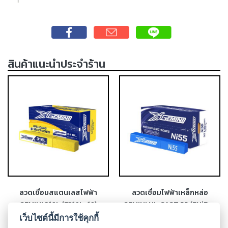
เชื่อม
ส
แตน
เลส
สินค้าแนะนำประจำร้าน
-
เชื่อม
ไฟฟ้า
(MMA)
-
เชื่อม
อาร์กอน
(TIG)
-
เชื่อม
ลวดเชื่อมสแตนเลสไฟฟ้า
ลวดเชื่อมไฟฟ้าเหล็กหล่อ
ซี
GEMINI 316L (E316L-16)
GEMINI NI-CAST 55 (ENiFe-
โอทู
CI)
เว็บไซต์นี้มีการใช้คุกกี้
(MIG)