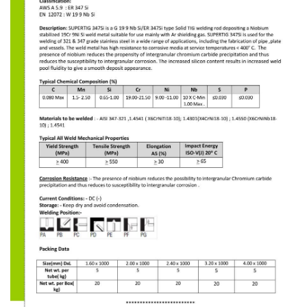
-
เชื่อม
ฟ
ลัก
ซ์
คอ
ลล์
(FCW)
-
เชื่อม
ซับ
เม
อร์ก
(SAW)
-
เชื่อม
แก๊ส
(Brazing)