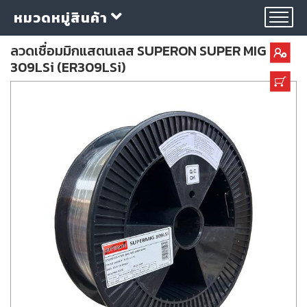
หมวดหมู่สินค้า
ลวดเชื่อมมิกแสตนเลส SUPERON SUPER MIG
309LSi (ER309LSi)
กลุ่ม
ลวด
เชื่อม
ใบ
ตัด
ใบ
เจียร
อุปกรณ์
เชื่อม