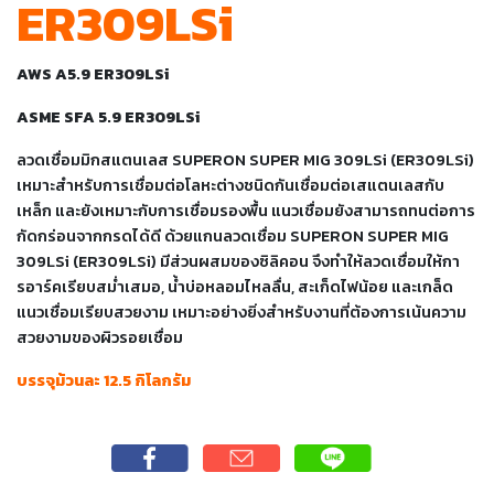
ER309LSi
เชื่อม
เชื่อม
เหล็ก
AWS A5.9 ER309LSi
ASME SFA 5.9 ER309LSi
-
เชื่อม
ลวดเชื่อมมิกสแตนเลส SUPERON SUPER MIG 309LSi (ER309LSi)
ไฟฟ้า
เหมาะสำหรับการเชื่อมต่อโลหะต่างชนิดกันเชื่อมต่อเสแตนเลสกับ
(MMA)
เหล็ก และยังเหมาะกับการเชื่อมรองพื้น แนวเชื่อมยังสามารถทนต่อการ
กัดกร่อนจากกรดได้ดี
ด้วยแกนลวดเชื่อม SUPERON SUPER MIG
-
309LSi (ER309LSi) มีส่วนผสมของซิลิคอน จึงทำให้ลวดเชื่อมให้กา
เชื่อม
รอาร์คเรียบสม่ำเสมอ, น้ำบ่อหลอมไหลลื่น, สะเก็ดไฟน้อย และเกล็ด
อาร์กอน
แนวเชื่อมเรียบสวยงาม เหมาะอย่างยิ่งสำหรับงานที่ต้องการเน้นความ
(TIG)
สวยงามของผิวรอยเชื่อม
-
บรรจุม้วนละ 12.5 กิโลกรัม
เชื่อม
ซี
โอทู
(MIG)