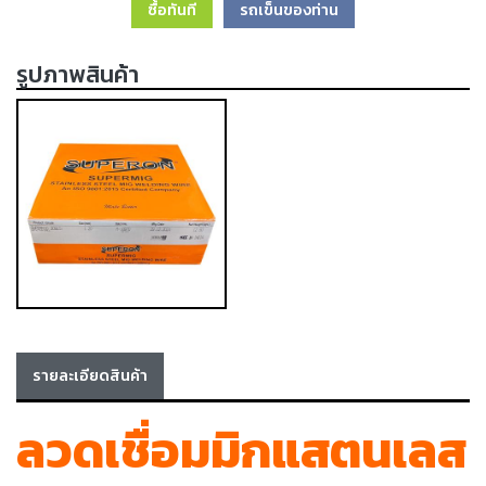
ซื้อทันที
รถเข็นของท่าน
เครื่อง
ตัด
พลา
รูปภาพสินค้า
สม่า
เครื่อง
เชื่อม
วัสดุ
อุปกรณ์
เคมีภัณฑ์
สำหรับ
งาน
เชื่อม
เครื่อง
มือ
รายละเอียดสินค้า
ช่าง
ลวดเชื่อมมิกแสตนเลส
กลุ่ม
ลวด