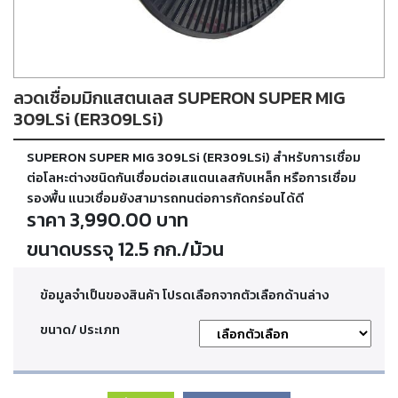
ตัด
เผา
แก๊ส
ลวดเชื่อมมิกแสตนเลส SUPERON SUPER MIG
ท่อ
บรรจุ
309LSi (ER309LSi)
ก๊าซ
และ
SUPERON SUPER MIG 309LSi (ER309LSi) สำหรับการเชื่อม
วาล์ว
ต่อโลหะต่างชนิดกันเชื่อมต่อเสแตนเลสกับเหล็ก หรือการเชื่อม
รองพื้น แนวเชื่อมยังสามารถทนต่อการกัดกร่อนได้ดี
ราคา 3,990.00 บาท
เครื่อง
เชื่อม
ขนาดบรรจุ 12.5 กก./ม้วน
และ
เครื่อง
ตัด
ข้อมูลจำเป็นของสินค้า โปรดเลือกจากตัวเลือกด้านล่าง
พลา
สม่า
ขนาด/ ประเภท
อะไหล่
สิ้น
เปลือง