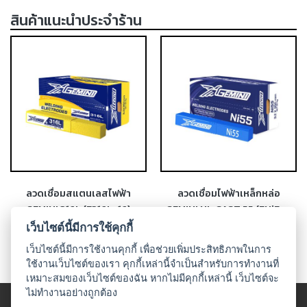
-
สินค้าแนะนำประจำร้าน
เชื่อม
ฟ
ลัก
ซ์
คอ
ลล์
(FCW)
-
เชื่อม
ซับ
เม
ลวดเชื่อมสแตนเลสไฟฟ้า
ลวดเชื่อมไฟฟ้าเหล็กหล่อ
อร์ก
GEMINI 316L (E316L-16)
GEMINI NI-CAST 55 (ENiFe-
(SAW)
CI)
เว็บไซต์นี้มีการใช้คุกกี้
-
เว็บไซต์นี้มีการใช้งานคุกกี้ เพื่อช่วยเพิ่มประสิทธิภาพในการ
เชื่อม
ใช้งานเว็บไซต์ของเรา คุกกี้เหล่านี้จำเป็นสำหรับการทำงานที่
แก๊ส
เหมาะสมของเว็บไซต์ของฉัน หากไม่มีคุกกี้เหล่านี้ เว็บไซต์จะ
(Brazing)
ไม่ทำงานอย่างถูกต้อง