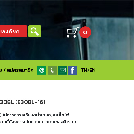
ยละเอียด
0
ะบบ / สมัครสมาชิก
TH
/
EN
 308L (E308L-16)
้การอาร์คเรียบสม่ำเสมอ, สะเก็ดไฟ
ับงานที่ต้องการเน้นความสวยงามของผิวรอย