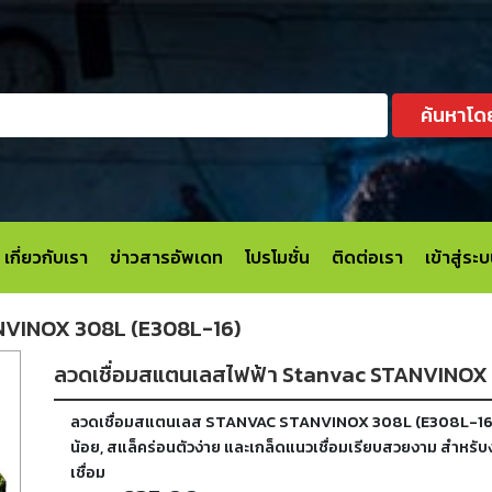
ค้นหาโด
เกี่ยวกับเรา
ข่าวสารอัพเดท
โปรโมชั่น
ติดต่อเรา
เข้าสู่ร
NVINOX 308L (E308L-16)
ลวดเชื่อมสแตนเลสไฟฟ้า Stanvac STANVINOX
ลวดเชื่อมสแตนเลส STANVAC STANVINOX 308L (E308L-16) ให
น้อย, สแล็คร่อนตัวง่าย และเกล็ดแนวเชื่อมเรียบสวยงาม สำหร
เชื่อม