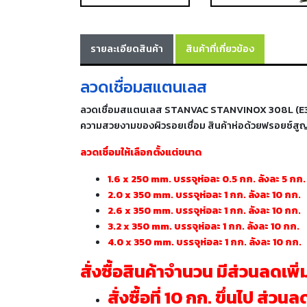
รายละเอียดสินค้า
สินค้าที่เกี่ยวข้อง
ลวดเชื่อมสแตนเลส
ลวดเชื่อมสแตนเลส STANVAC STANVINOX 308L (E308L-1
ความสวยงามของผิวรอยเชื่อม สินค้าห่อด้วยฟรอยซ์สูญ
ลวดเชื่อมให้เลือกตั้งแต่ขนาด
1.6 x 250 mm. บรรจุห่อละ 0.5 กก. ลังละ 5 กก.
2.0 x 350 mm. บรรจุห่อละ 1 กก. ลังละ 10 กก.
2.6 x 350 mm. บรรจุห่อละ 1 กก. ลังละ 10 กก.
3.2 x 350 mm. บรรจุห่อละ 1 กก. ลังละ 10 กก.
4.0 x 350 mm. บรรจุห่อละ 1 กก. ลังละ 10 กก.
สั่งซื้อสินค้าจำนวน มีส่วนลดเพิ่
สั่งซื้อที่ 10 กก. ขึ่นไป ส่วน