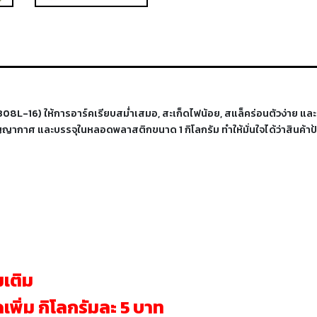
6) ให้การอาร์คเรียบสม่ำเสมอ, สะเก็ดไฟน้อย, สแล็คร่อนตัวง่าย และเก
ญากาศ และบรรจุในหลอดพลาสติกขนาด 1 กิโลกรัม ทำให้มั่นใจได้ว่าสินค้
มเติม
ลดเพิ่ม กิโลกรัมละ 5 บาท