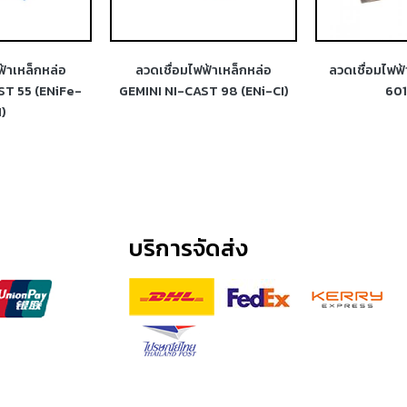
ฟ้าเหล็กหล่อ
ลวดเชื่อมไฟฟ้าเหล็กหล่อ
ลวดเชื่อมไฟฟ
ST 55 (ENiFe-
GEMINI NI-CAST 98 (ENi-CI)
601
I)
บริการจัดส่ง