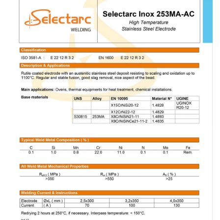
-
เชื่อม
ฟ
ลัก
ซ์
คอ
ลล์
(FCW)
-
เชื่อม
ซับ
เม
อร์ก
(SAW)
-
เชื่อม
แก๊ส
(Brazing)