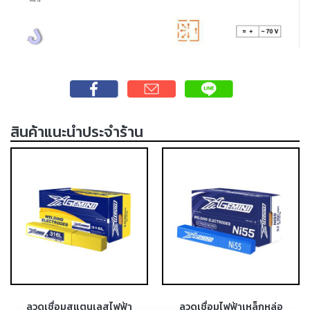
เชื่อม
ส
แตน
เลส
-
เชื่อม
ไฟฟ้า
สินค้าแนะนำประจำร้าน
(MMA)
-
เชื่อม
อาร์กอน
(TIG)
-
เชื่อม
ซี
โอทู
(MIG)
ลวดเชื่อมสแตนเลสไฟฟ้า
ลวดเชื่อมไฟฟ้าเหล็กหล่อ