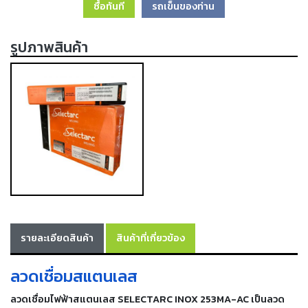
ซื้อทันที
รถเข็นของท่าน
เครื่อง
ตัด
พลา
รูปภาพสินค้า
สม่า
เครื่อง
เชื่อม
วัสดุ
อุปกรณ์
เคมีภัณฑ์
สำหรับ
งาน
เชื่อม
เครื่อง
มือ
รายละเอียดสินค้า
สินค้าที่เกี่ยวข้อง
ช่าง
กลุ่ม
ลวดเชื่อมสแตนเลส
ลวด
ลวดเชื่อมไฟฟ้าสแตนเลส SELECTARC INOX 253MA-AC
เป็นลวด