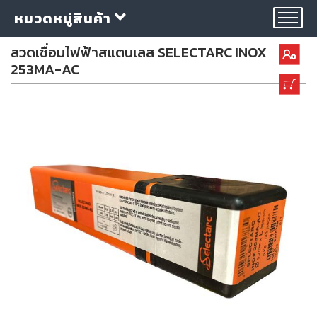
หมวดหมู่สินค้า
ลวดเชื่อมไฟฟ้าสแตนเลส SELECTARC INOX
253MA-AC
กลุ่ม
ลวด
เชื่อม
ใบ
ตัด
ใบ
เจียร
อุปกรณ์
เชื่อม