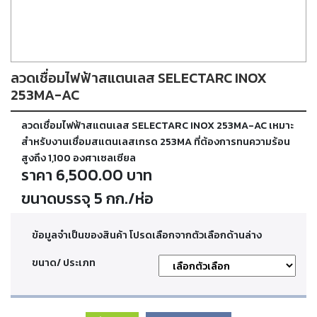
ตัด
เผา
แก๊ส
ลวดเชื่อมไฟฟ้าสแตนเลส SELECTARC INOX
ท่อ
บรรจุ
253MA-AC
ก๊าซ
และ
ลวดเชื่อมไฟฟ้าสแตนเลส SELECTARC INOX 253MA-AC เหมาะ
วาล์ว
สำหรับงานเชื่อมสแตนเลสเกรด 253MA ที่ต้องการทนความร้อน
สูงถึง 1,100 องศาเซลเซียล
ราคา 6,500.00 บาท
เครื่อง
เชื่อม
ขนาดบรรจุ 5 กก./ห่อ
และ
เครื่อง
ตัด
ข้อมูลจำเป็นของสินค้า โปรดเลือกจากตัวเลือกด้านล่าง
พลา
สม่า
ขนาด/ ประเภท
อะไหล่
สิ้น
เปลือง