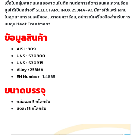
เชื่อม
เชื่อในกลุ่มสแตนเลสออสเตนไนติก ทนต่อการกัดกร่อนและความร้อน
สูงได้เป็นอย่างดี SELECTARC INOX 253MA-AC มีการใช้แพร่หลาย
เชื่อม
ในอุตสาหกรรมเคมีคอล, เตาอบควาร้อน, อปกรณ์เครื่องมือสำหรับการ
เหล็ก
อบชุบ Heat Treatment
-
ข้อมูลสินค้า
เชื่อม
ไฟฟ้า
AISI : 309
(MMA)
UNS : S30900
UNS : S30815
-
Alloy : 253MA
เชื่อม
EN Number :
1.4835
อาร์กอน
(TIG)
ขนาดบรรจุ
-
กล่องละ 5 กิโลกรัม
เชื่อม
ลังละ 15 กิโลกรัม
ซี
โอทู
(MIG)