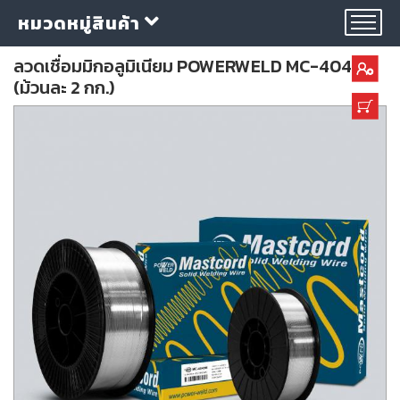
หมวดหมู่สินค้า
ลวดเชื่อมมิกอลูมิเนียม POWERWELD MC-4043M
(ม้วนละ 2 กก.)
กลุ่ม
ลวด
เชื่อม
ใบ
ตัด
ใบ
เจียร
อุปกรณ์
เชื่อม