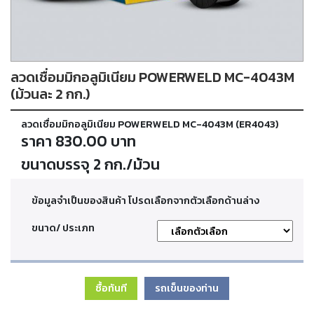
ตัด
เผา
แก๊ส
ลวดเชื่อมมิกอลูมิเนียม POWERWELD MC-4043M
ท่อ
บรรจุ
(ม้วนละ 2 กก.)
ก๊าซ
และ
ลวดเชื่อมมิกอลูมิเนียม POWERWELD MC-4043M (ER4043)
วาล์ว
ราคา 830.00 บาท
ขนาดบรรจุ 2 กก./ม้วน
เครื่อง
เชื่อม
และ
ข้อมูลจำเป็นของสินค้า โปรดเลือกจากตัวเลือกด้านล่าง
เครื่อง
ตัด
ขนาด/ ประเภท
พลา
สม่า
ซื้อทันที
รถเข็นของท่าน
อะไหล่
สิ้น
เปลือง