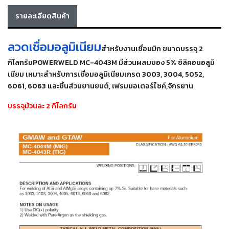
เครื่อง
รายละเอียดสินค้า
ตัด
พลา
สม่า
ลวดเชื่อมอลูมิเนียม
เครื่อง
สำหรับงานเชื่อมมิก ขนาดบรรจุ 2
เชื่อม
กิโลกรัมPOWERWELD MC-4043M มีส่วนผสมของ 5% ซิลิคอนอลูมิ
เนียม เหมาะสำหรับการเชื่อมอลูมิเนียมเกรด 3003, 3004, 5052,
วัสดุ
6061, 6063 และชิ้นส่วนยานยนต์, เฟรมมอเตอร์ไซค์,จักรยาน
อุปกรณ์
เคมีภัณฑ์
บรรจุม้วนละ 2 กิโลกรัม
สำหรับ
งาน
เชื่อม
เครื่อง
มือ
ช่าง
กลุ่ม
ลวด