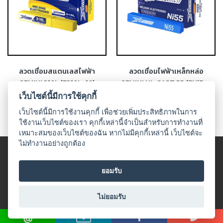
-
เชื่อม
ฟ
ลัก
ซ์
คอ
ลล์
ลวดเชื่อมสแตนเลสไฟฟ้า
ลวดเชื่อมไฟฟ้าเหล็กหล่อ
(FCW)
GEMINI 316L (E316L-16)
GEMINI NI-CAST 55 (ENiFe-
CI)
เว็บไซต์นี้มีการใช้คุกกี้
-
เว็บไซต์นี้มีการใช้งานคุกกี้ เพื่อช่วยเพิ่มประสิทธิภาพในการ
เชื่อม
ใช้งานเว็บไซต์ของเรา คุกกี้เหล่านี้จำเป็นสำหรับการทำงานที่
ซับ
เหมาะสมของเว็บไซต์ของฉัน หากไม่มีคุกกี้เหล่านี้ เว็บไซต์จะ
เม
ไม่ทำงานอย่างถูกต้อง
อร์ก
© 2018 UDO WELDING. All rights
(SAW)
ข้อตกลงและเงื่อนไข
|
นโนบายเกี่ยวกับสินค้าที่มีเงื่อนไขในกาาร
ยอมรับ
จำหน่าย
|
นโยบายความเป็นส่วนตัว
-
เชื่อม
All Product
ไม่ยอมรับ
แก๊ส
(Brazing)