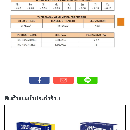
เชื่อม
เชื่อม
เหล็ก
-
เชื่อม
ไฟฟ้า
(MMA)
-
เชื่อม
อาร์กอน
(TIG)
-
สินค้าแนะนำประจำร้าน
เชื่อม
ซี
โอทู
(MIG)