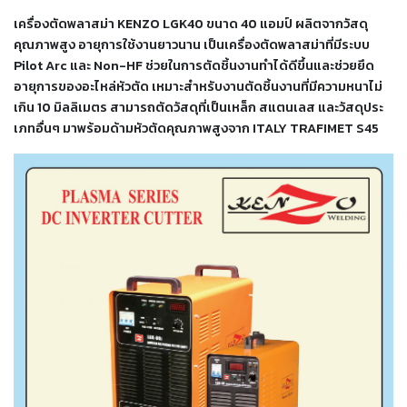
เครื่อง
เครื่องตัดพลาสม่า KENZO LGK40 ขนาด 40 แอมป์ ผลิตจากวัสดุ
ตัด
คุณภาพสูง อายุการใช้งานยาวนาน เป็นเครื่องตัดพลาสม่าที่มีระบบ
พลา
สม่า
Pilot Arc และ Non-HF ช่วยในการตัดชิ้นงานทำได้ดีขึ้นและช่วยยึด
เครื่อง
อายุการของอะไหล่หัวตัด เหมาะสำหรับงานตัดชิ้นงานที่มีความหนาไม่
เชื่อม
เกิน 10 มิลลิเมตร สามารถตัดวัสดุที่เป็นเหล็ก สแตนเลส และวัสดุประ
เภทอื่นๆ มาพร้อมด้ามหัวตัดคุณภาพสูงจาก ITALY TRAFIMET S45
วัสดุ
อุปกรณ์
เคมีภัณฑ์
สำหรับ
งาน
เชื่อม
เครื่อง
มือ
ช่าง
กลุ่ม
ลวด