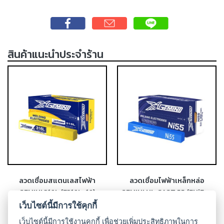
-
เชื่อม
ฟ
ลัก
ซ์
สินค้าแนะนำประจำร้าน
คอ
ลล์
(FCW)
-
เชื่อม
ซับ
เม
อร์ก
(SAW)
-
ลวดเชื่อมสแตนเลสไฟฟ้า
ลวดเชื่อมไฟฟ้าเหล็กหล่อ
เชื่อม
GEMINI 316L (E316L-16)
GEMINI NI-CAST 55 (ENiFe-
แก๊ส
CI)
เว็บไซต์นี้มีการใช้คุกกี้
(Brazing)
เว็บไซต์นี้มีการใช้งานคุกกี้ เพื่อช่วยเพิ่มประสิทธิภาพในการ