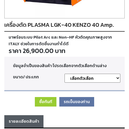
ตัด
เผา
แก๊ส
เครื่องตัด PLASMA LGK-40 KENZO 40 Amp.
ท่อ
มาพร้อมระบบ Pilot Arc และ Non-HF หัวตัดคุณภาพสูงจาก
บรรจุ
ก๊าซ
ITALY ช่วยในการตัดชิ้นงานทำได้ดี
และ
ราคา 26,900.00 บาท
วาล์ว
ข้อมูลจำเป็นของสินค้า โปรดเลือกจากตัวเลือกด้านล่าง
เครื่อง
เชื่อม
ขนาด/ ประเภท
และ
เครื่อง
ตัด
พลา
สม่า
ซื้อทันที
รถเข็นของท่าน
อะไหล่
รายละเอียดสินค้า
สิ้น
เปลือง