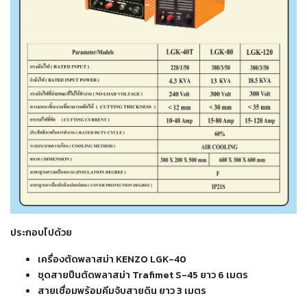
เชื่อม
เชื่อม
เหล็ก
-
เชื่อม
ไฟฟ้า
(MMA)
-
เชื่อม
อาร์กอน
(TIG)
-
ประกอบไปด้วย
เชื่อม
ซี
เครื่องตัดพลาสม่า KENZO LGK-40
โอทู
ชุดสายปืนตัดพลาสม่า Trafimet S-45 ยาว 6 เมตร
(MIG)
สายเชื่อมพร้อมคีมจับสายดิน ยาว 3 เมตร