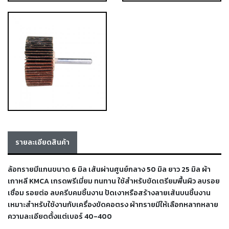
เชื่อม
เชื่อม
เหล็ก
-
เชื่อม
ไฟฟ้า
(MMA)
-
เชื่อม
อาร์กอน
รายละเอียดสินค้า
(TIG)
-
ล้อทรายมีแกนขนาด 6 มิล เส้นผ่านศูนย์กลาง 50 มิล ยาว 25 มิล ผ้า
เชื่อม
เกาหลี KMCA เกรดพรีเมี่ยม ทนทาน ใช้สำหรับขัดเตรียมพื้นผิว ลบรอย
ซี
เชื่อม รอยต่อ ลบครีบคมชิ้นงาน ปัดเงาหรือสร้างลายเส้นบนชิ้นงาน
โอทู
เหมาะสำหรับใช้งานกับเครื่องขัดคอตรง ผ้าทราย
มีให้เลือกหลากหลาย
(MIG)
ความละเอียดตั้งแต่เบอร์ 40-400