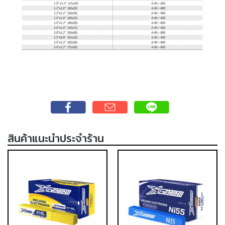
เชื่อม
ส
แตน
เลส
-
เชื่อม
ไฟฟ้า
(MMA)
-
เชื่อม
สินค้าแนะนำประจำร้าน
อาร์กอน
(TIG)
-
เชื่อม
ซี
โอทู
(MIG)