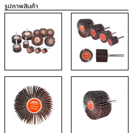
รูปภาพสินค้า
เครื่อง
ตัด
พลา
สม่า
เครื่อง
เชื่อม
วัสดุ
อุปกรณ์
เคมีภัณฑ์
สำหรับ
งาน
เชื่อม
เครื่อง
มือ
ช่าง
กลุ่ม
ลวด