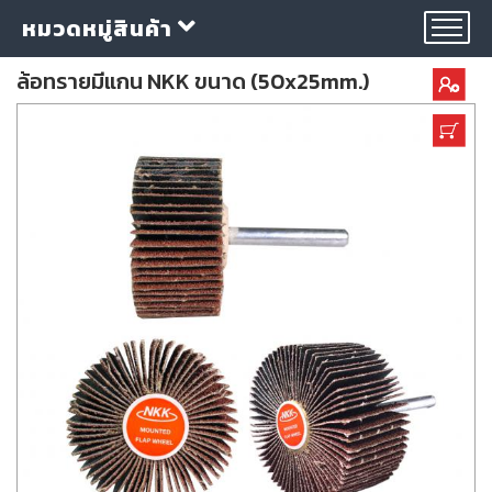
หมวดหมู่สินค้า
ล้อทรายมีแกน NKK ขนาด (50x25mm.)
กลุ่ม
ลวด
เชื่อม
ใบ
ตัด
ใบ
เจียร
อุปกรณ์
เชื่อม