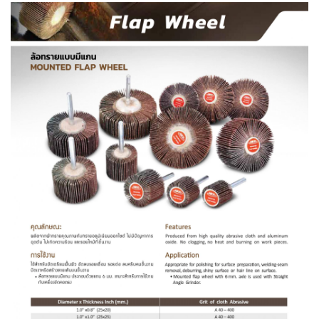
-
เชื่อม
ฟ
ลัก
ซ์
คอ
ลล์
(FCW)
-
เชื่อม
ซับ
เม
อร์ก
(SAW)
-
เชื่อม
แก๊ส
(Brazing)