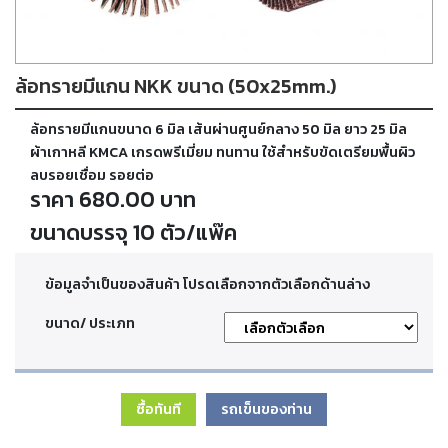
ตัด
เผา
แก๊ส
ล้อทรายมีแกน NKK ขนาด (50x25mm.)
ท่อ
ล้อทรายมีแกนขนาด 6 มิล เส้นผ่านศูนย์กลาง 50 มิล ยาว 25 มิล
บรรจุ
ก๊าซ
ผ้าเกาหลี KMCA เกรดพรีเมี่ยม ทนทาน ใช้สำหรับขัดเตรียมพื้นผิว
และ
ลบรอยเชื่อม รอยต่อ
วาล์ว
ราคา 680.00 บาท
ขนาดบรรจุ 10 ตัว/แพ๊ค
เครื่อง
เชื่อม
และ
ข้อมูลจำเป็นของสินค้า โปรดเลือกจากตัวเลือกด้านล่าง
เครื่อง
ตัด
ขนาด/ ประเภท
พลา
สม่า
ซื้อทันที
รถเข็นของท่าน
อะไหล่
สิ้น
เปลือง