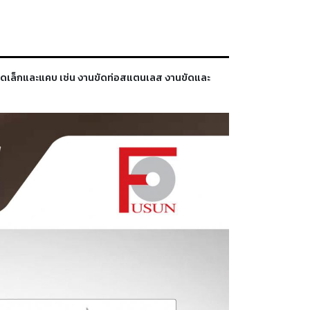
ีขนาดเล็กและแคบ เช่น งานขัดท่อสแตนเลส งานขัดและ