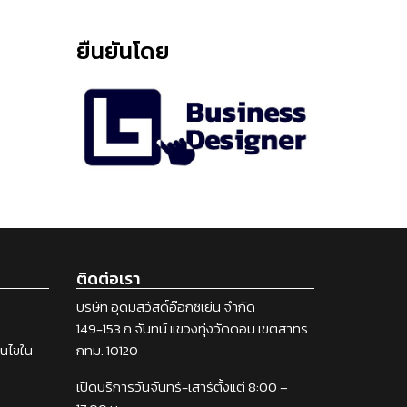
ยืนยันโดย
ติดต่อเรา
บริษัท อุดมสวัสดิ์อ๊อกซิเย่น จำกัด
149-153 ถ.จันทน์ แขวงทุ่งวัดดอน เขตสาทร
่อนไขใน
กทม. 10120
เปิดบริการวันจันทร์-เสาร์ตั้งแต่ 8:00 –