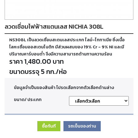
ตัด
เผา
แก๊ส
ลวดเชื่อมไฟฟ้าสแตนเลส NICHIA 308L
ท่อ
NS308L เป็นลวดเชื่อมสเตนเลสประเภท ไลม์-ไททาเนีย ซึ่งเนื้อ
บรรจุ
ก๊าซ
โลหะเชื่อมออสเตนไนติก มีส่วนผสมของ 19% Cr - 9% Ni และมี
และ
ปริมาณคาร์บอนต่ำ จึงมีความสามารถต้านทานความร้อน
วาล์ว
ราคา 1,480.00 บาท
ขนาดบรรจุ 5 กก./ห่อ
เครื่อง
เชื่อม
และ
ข้อมูลจำเป็นของสินค้า โปรดเลือกจากตัวเลือกด้านล่าง
เครื่อง
ตัด
ขนาด/ ประเภท
พลา
สม่า
ซื้อทันที
รถเข็นของท่าน
อะไหล่
สิ้น
เปลือง