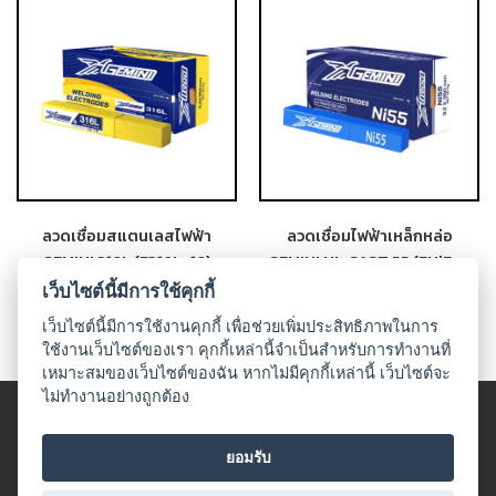
-
เชื่อม
ฟ
ลัก
ซ์
คอ
ลล์
(FCW)
-
ลวดเชื่อมสแตนเลสไฟฟ้า
ลวดเชื่อมไฟฟ้าเหล็กหล่อ
เชื่อม
GEMINI 316L (E316L-16)
GEMINI NI-CAST 55 (ENiFe-
ซับ
CI)
เว็บไซต์นี้มีการใช้คุกกี้
เม
อร์ก
เว็บไซต์นี้มีการใช้งานคุกกี้ เพื่อช่วยเพิ่มประสิทธิภาพในการ
(SAW)
ใช้งานเว็บไซต์ของเรา คุกกี้เหล่านี้จำเป็นสำหรับการทำงานที่
เหมาะสมของเว็บไซต์ของฉัน หากไม่มีคุกกี้เหล่านี้ เว็บไซต์จะ
ไม่ทำงานอย่างถูกต้อง
-
© 2018 UDO WELDING. All rights
เชื่อม
แก๊ส
ข้อตกลงและเงื่อนไข
|
นโนบายเกี่ยวกับสินค้าที่มีเงื่อนไขในกาาร
ยอมรับ
(Brazing)
จำหน่าย
|
นโยบายความเป็นส่วนตัว