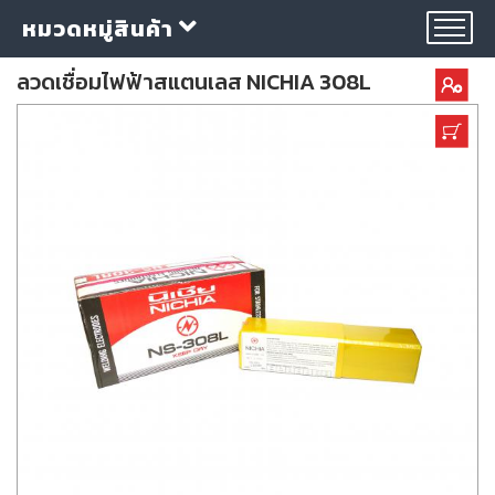
หมวดหมู่สินค้า
ลวดเชื่อมไฟฟ้าสแตนเลส NICHIA 308L
กลุ่ม
ลวด
เชื่อม
ใบ
ตัด
ใบ
เจียร
อุปกรณ์
เชื่อม