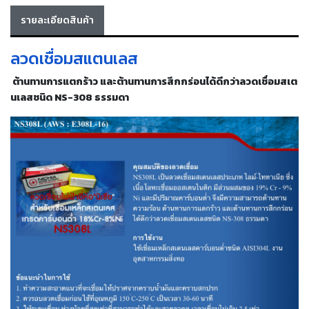
เครื่อง
รายละเอียดสินค้า
ตัด
พลา
สม่า
ลวดเชื่อมสแตนเลส
เครื่อง
เชื่อม
ต้านทานการแตกร้าว และต้านทานการสึกกร่อนได้ดีกว่าลวดเชื่อมสเต
นเลสชนิด NS-308 ธรรมดา
วัสดุ
อุปกรณ์
เคมีภัณฑ์
สำหรับ
งาน
เชื่อม
เครื่อง
มือ
ช่าง
กลุ่ม
ลวด