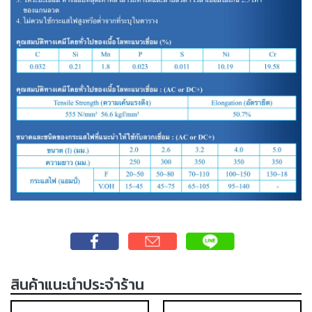
เชื่อม
เชื่อม
เหล็ก
-
เชื่อม
ไฟฟ้า
(MMA)
-
เชื่อม
อาร์กอน
(TIG)
-
เชื่อม
ซี
โอทู
สินค้าแนะนำประจำร้าน
(MIG)