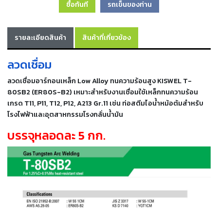
ซื้อทันที
รถเข็นของท่าน
เครื่อง
ตัด
พลา
สม่า
รายละเอียดสินค้า
สินค้าที่เกี่ยวข้อง
เครื่อง
เชื่อม
ลวดเชื่อม
วัสดุ
ลวดเชื่อมอาร์กอนเหล็ก Low Alloy ทนความร้อนสูง KISWEL T-
อุปกรณ์
80SB2 (ER80S-B2) เหมาะสำหรับงานเชื่อมใช้เหล็กทนความร้อน
เคมีภัณฑ์
เกรด T11, P11, T12, P12
, A213 Gr.11
เช่น ท่อสตีมไอน้ำหม้อต้มสำหรับ
สำหรับ
งาน
โรงไฟฟ้าและอุตสาหกรรมโรงกลั่นน้ำมัน
เชื่อม
บรรจุหลอดละ 5 กก.
เครื่อง
มือ
ช่าง
กลุ่ม
ลวด