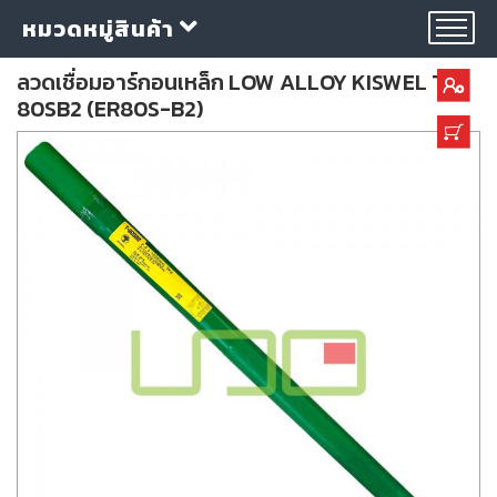
หมวดหมู่สินค้า
ลวดเชื่อมอาร์กอนเหล็ก LOW ALLOY KISWEL T-
80SB2 (ER80S-B2)
กลุ่ม
ลวด
เชื่อม
ใบ
ตัด
ใบ
เจียร
อุปกรณ์
เชื่อม