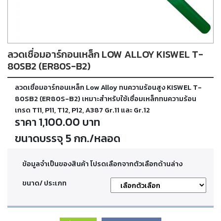
ตัด
เผา
แก๊ส
ลวดเชื่อมอาร์กอนเหล็ก LOW ALLOY KISWEL T-
ท่อ
บรรจุ
80SB2 (ER80S-B2)
ก๊าซ
และ
ลวดเชื่อมอาร์กอนเหล็ก Low Alloy ทนความร้อนสูง KISWEL T-
วาล์ว
80SB2 (ER80S-B2) เหมาะสำหรับใช้เชื่อมเหล็กทนความร้อน
เกรด T11, P11, T12, P12, A387 Gr.11 และ Gr.12
ราคา 1,100.00 บาท
เครื่อง
เชื่อม
ขนาดบรรจุ 5 กก./หลอด
และ
เครื่อง
ตัด
ข้อมูลจำเป็นของสินค้า โปรดเลือกจากตัวเลือกด้านล่าง
พลา
สม่า
ขนาด/ ประเภท
อะไหล่
สิ้น
เปลือง