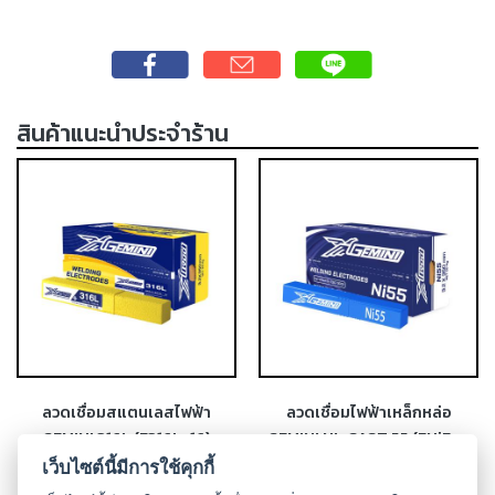
-
เชื่อม
ฟ
ลัก
ซ์
สินค้าแนะนำประจำร้าน
คอ
ลล์
(FCW)
-
เชื่อม
ซับ
เม
อร์ก
(SAW)
-
ลวดเชื่อมสแตนเลสไฟฟ้า
ลวดเชื่อมไฟฟ้าเหล็กหล่อ
เชื่อม
GEMINI 316L (E316L-16)
GEMINI NI-CAST 55 (ENiFe-
แก๊ส
CI)
เว็บไซต์นี้มีการใช้คุกกี้
(Brazing)