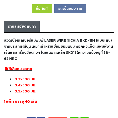
เครื่อง
ซื้อทันที
รถเข็นของท่าน
ตัด
พลา
สม่า
เครื่อง
รายละเอียดสินค้า
เชื่อม
ลวดเชื่อมเลเซอร์แม่พิมพ์ LASER WIRE NICHIA BKD-11M (แบบเส้น)
วัสดุ
จากประเทศญี่ปุ่น เหมาะสำหรับเชื่อมซ่อมแซม พอกผิวแข็งแม่พิมพ์งาน
อุปกรณ์
เคมีภัณฑ์
เย็นและเครื่องมือต่างๆ โดยเฉพาะเหล็ก SKD11 ให้ความแข็งอยู่ที่ 58-
สำหรับ
62 HRC
งาน
เชื่อม
มีให้เลือก 3 ขนาด
0.3x500 มม.
เครื่อง
0.4x500 มม.
มือ
0.5x500 มม.
ช่าง
1 แพ็ค บรรจุ 40 เส้น
กลุ่ม
ลวด