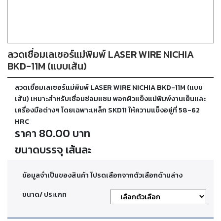
ตัด
เผา
แก๊ส
ลวดเชื่อมเลเซอร์แม่พิมพ์ LASER WIRE NICHIA
ท่อ
บรรจุ
BKD-11M (แบบเส้น)
ก๊าซ
และ
ลวดเชื่อมเลเซอร์แม่พิมพ์ LASER WIRE NICHIA BKD-11M (แบบ
วาล์ว
เส้น) เหมาะสำหรับเชื่อมซ่อมแซม พอกผิวแข็งแม่พิมพ์งานเย็นและ
เครื่องมือต่างๆ โดยเฉพาะเหล็ก SKD11 ให้ความแข็งอยู่ที่ 58-62
HRC
เครื่อง
ราคา 80.00 บาท
เชื่อม
และ
ขนาดบรรจุ เส้นละ
เครื่อง
ตัด
พลา
สม่า
ข้อมูลจำเป็นของสินค้า โปรดเลือกจากตัวเลือกด้านล่าง
ขนาด/ ประเภท
อะไหล่
สิ้น
เปลือง